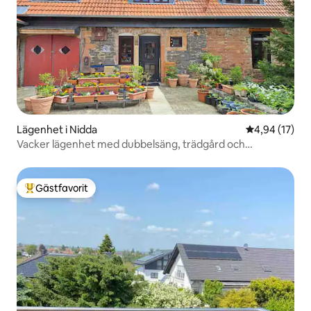
Lägenhet i Nidda
4,94 av 5 i g
4,94 (17)
Vacker lägenhet med dubbelsäng, trädgård och
bäddsoffa
Gästfavorit
Populär gästfavorit