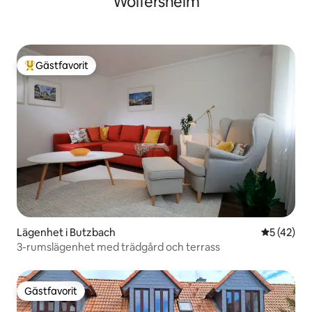
Wölfersheim
Gästfavorit
Populär gästfavorit
Lägenhet i Butzbach
5 av 5 i g
5 (42)
3-rumslägenhet med trädgård och terrass
Gästfavorit
Gästfavorit