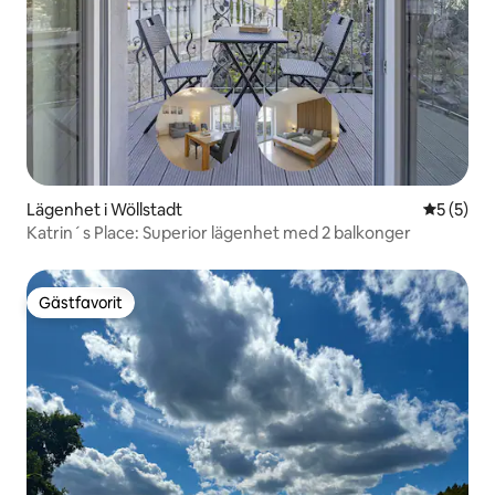
Lägenhet i Wöllstadt
5 av 5 i 
5 (5)
Katrin´s Place: Superior lägenhet med 2 balkonger
Gästfavorit
Gästfavorit