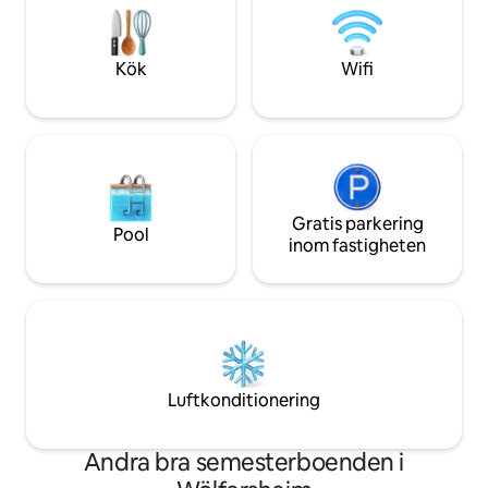
gör det enkelt för dig att anlända.
du är intresserad f
ta en tur med min
veteranbilar ;-)
Kök
Wifi
Gratis parkering
Pool
inom fastigheten
Luftkonditionering
Andra bra semesterboenden i