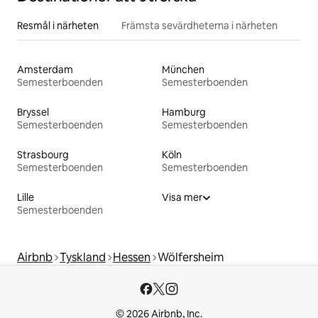
Resmål i närheten
Främsta sevärdheterna i närheten
Amsterdam
München
Semesterboenden
Semesterboenden
Bryssel
Hamburg
Semesterboenden
Semesterboenden
Strasbourg
Köln
Semesterboenden
Semesterboenden
Lille
Visa mer
Semesterboenden
Airbnb
Tyskland
Hessen
Wölfersheim
© 2026 Airbnb, Inc.