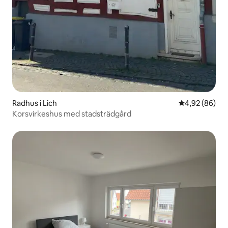
Radhus i Lich
4,92 av 5 i g
4,92 (86)
Korsvirkeshus med stadsträdgård