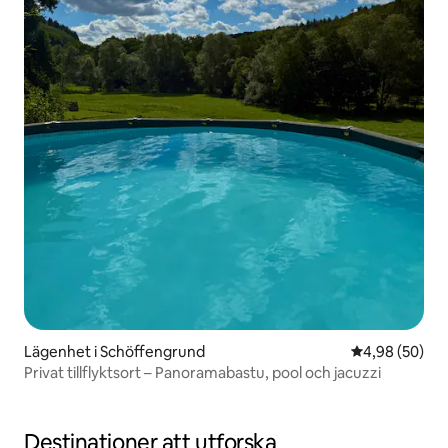
Lägenhet i Schöffengrund
4,98 av 5 i g
4,98 (50)
Privat tillflyktsort – Panoramabastu, pool och jacuzzi
Destinationer att utforska