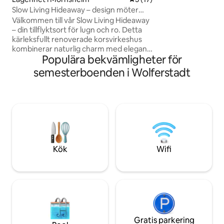
på bottenvåningen
Slow Living Hideaway – design möter
med badkar kompl
korsvirkesteknik
Perfekt för par e
Välkommen till vår Slow Living Hideaway
som letar efter lu
– din tillflyktsort för lugn och ro. Detta
kärleksfullt renoverade korsvirkeshus
kombinerar naturlig charm med elegant
Populära bekvämligheter för
design: en öppen planlösning, synliga
takstolar, en mysig vedeldad kamin och
semesterboenden i Wolferstadt
ett marockanskinspirerat spabadrum.
Omgiven av natur, perfekt för cyklister,
vandrare och alla som vill koppla av på
ett medvetet sätt. Koppla av i
trädgården eller, om du föredrar det,
njut av privata yogapass och massager –
perfekt för en avkopplande semester.
Kök
Wifi
Gratis parkering