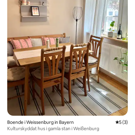
Boende i Weissenburg in Bayern
5 av 5 i 
5 (3)
Kulturskyddat hus i gamla stan i Weißenburg