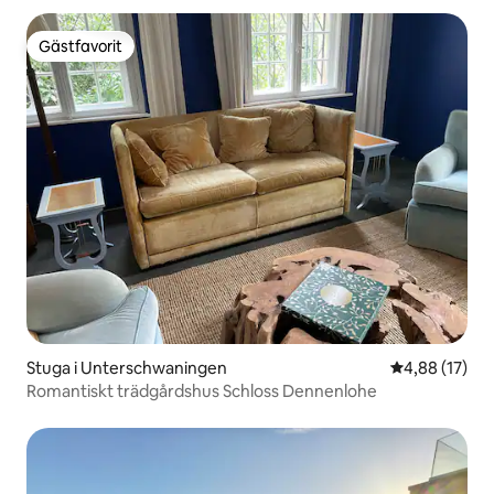
Gästfavorit
Gästfavorit
Stuga i Unterschwaningen
4,88 av 5 i g
4,88 (17)
Romantiskt trädgårdshus Schloss Dennenlohe