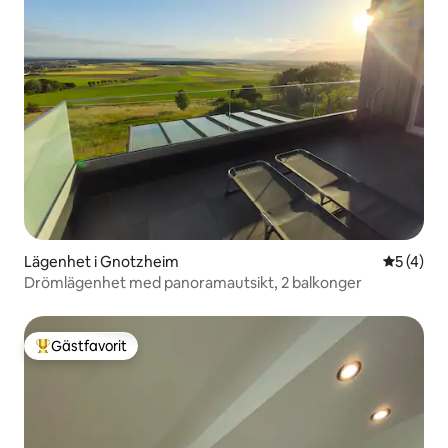
Lägenhet i Gnotzheim
5 av 5 i 
5 (4)
Drömlägenhet med panoramautsikt, 2 balkonger
Gästfavorit
Populär gästfavorit