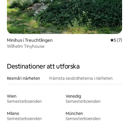
Minihus i Treuchtlingen
5 av 5 i 
5 (7)
Wilhelm Tinyhouse
Destinationer att utforska
Resmål i närheten
Främsta sevärdheterna i närheten
Wien
Venedig
Semesterboenden
Semesterboenden
Milano
München
Semesterboenden
Semesterboenden