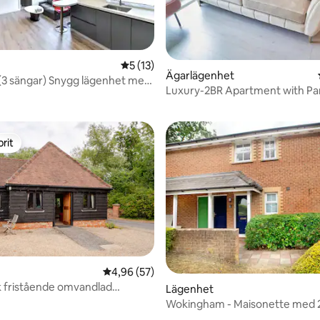
5 av 5 i genomsnittligt betyg, 13 omdöm
5 (13)
Ägarlägenhet
(3 sängar) Snygg lägenhet med
ttligt betyg, 3 omdömen
Luxury-2BR Apartment with Pa
Free Wi-Fi
rit
rit
4,96 av 5 i genomsnittligt betyg, 57 omdöm
4,96 (57)
k fristående omvandlad
Lägenhet
i Hurst
Wokingham - Maisonette med 
- med parkering