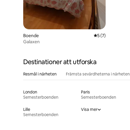
Boende
5 av 5 i genomsni
5 (7)
Galaxen
Destinationer att utforska
Resmål i närheten
Främsta sevärdheterna i närheten
London
Paris
Semesterboenden
Semesterboenden
Lille
Visa mer
Semesterboenden