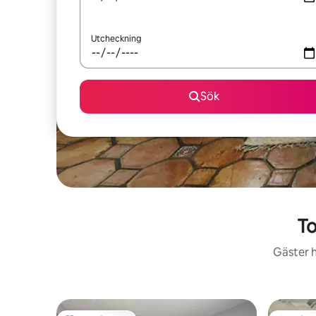
Utcheckning
Sök
To
Gäster h