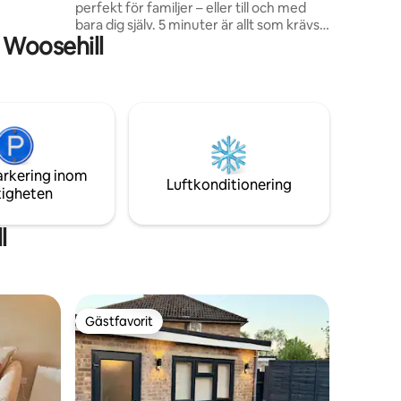
perfekt för familjer – eller till och med
bara dig själv. 5 minuter är allt som krävs
 Woosehill
för att du ska kunna köra till stadens
centrum – och 20 minuter bort med tåg
är Reading, varifrån du kan ta dig till
London på ytterligare 20 minuter. I
närheten erbjuder Windsor och den
bredare Thames Valley möjligheter till
turism – med platser som LEGOLAND
mindre än en halvtimme bort – eller
arkering inom
affärer, som i Readings Green Park.
Luftkonditionering
tigheten
l
Gästfavorit
Gästfavorit