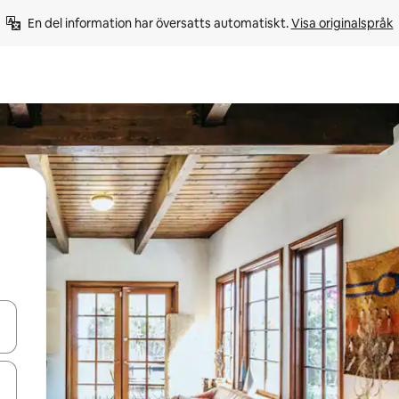
En del information har översatts automatiskt. 
Visa originalspråk
d upp- och nedåtpilarna eller utforska genom att trycka eller svepa.