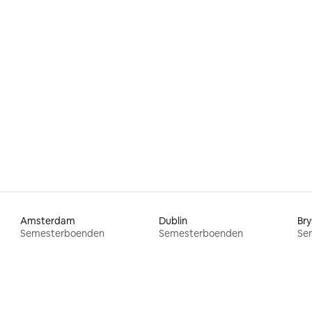
ttligt betyg, 7 omdömen
Amsterdam
Dublin
Bry
Semesterboenden
Semesterboenden
Se