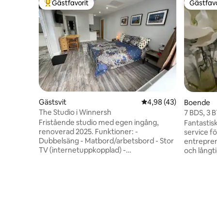
Gästfavorit
Gästfavo
Populär gästfavorit
Gästfavo
Gästsvit
4,98 av 5 i genomsnit
4,98 (43)
Boende
The Studio i Winnersh
7 BDS, 3 
Entrepren
Fristående studio med egen ingång,
Fantastis
renoverad 2025. Funktioner: -
service fö
Dubbelsäng - Matbord/arbetsbord - Stor
entrepre
TV (internetuppkopplad) -
och långtidsvi
Höghastighets-Wi-Fi (900 Mbit/s) -
PARKERIN
Kokvrå: kyl-frys, mikrovågsugn, bärbar
✔ 4 sovru
kokplatta och köksredskap - Duschrum
Fullt utru
med eget badrum - Handdukar och
och Prime
sängkläder ingår Parkering:
Sainsbury
Terrängparkering på plats.
promenad
Elfordonsladdare av typ 2 finns tillgänglig
Shinfield 