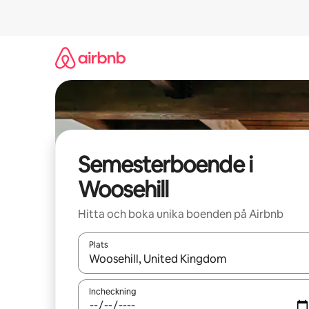
Hoppa
till
innehåll
Semesterboende i
Woosehill
Hitta och boka unika boenden på Airbnb
Plats
När resultaten är tillgängliga kan du navigera me
Incheckning