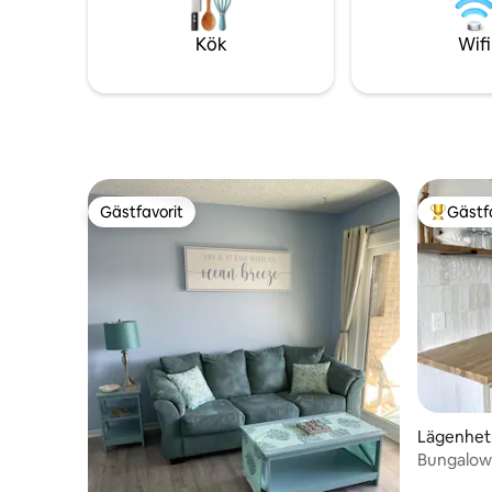
kök. Vi har precis rätt blandning av lyx
och butik
och komfort i detta utrymme. Du
bort. St
Kök
Wifi
kommer att kunna koppla av med alla
ligger bar
nödvändigheter under din vistelse.
Gästfavorit
Gästf
Gästfavorit
Populär 
Lägenhet 
Bungalow 