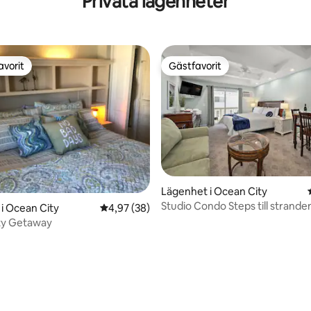
Privata lägenheter
avorit
Gästfavorit
gästfavorit
Gästfavorit
tligt betyg, 34 omdömen
Lägenhet i Ocean City
Studio Condo Steps till strande
i Ocean City
4,97 av 5 i genomsnittligt betyg, 38 omdöm
4,97 (38)
ty Getaway