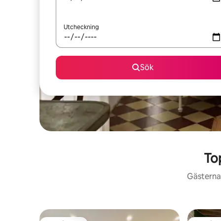
Utcheckning
Sök
To
Gästerna 