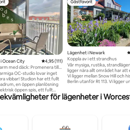
rit
Gästfavorit
rit
Gästfavorit
Lägenhet i Newark
4
Koppla av i ett strandhus
ligt betyg, 156 omdömen
i Ocean City
4,95 av 5 i genomsnittligt betyg, 111 omdöm
4,95 (111)
Vår mysiga, rustika, strandläge
arm med däck: Promenera till
ligger nära allt området har att
och restauranger!
rmiga OC-studio lovar inget
Vi ligger mellan Snow Hill och hi
ra vibbar! Studion har ett fullt
Berlin utanför Rt 113. Vi ligger 
badrum, en öppen planlösning
minuter från West Ocean City 
ktrisk öppen spis, ett fullt
miles från Assateague. Måltider
ekvämligheter för lägenheter i Worce
kök och tvättmaskin och
shopping och familjeaktiviteter
re. Koppla av på den privata
också i närheten, inklusive en o
 ta en drink i en hängstol eller
båtramp 5 minuter bort för att 
 vid uteplatsbordet. Närheten
små vattenfarkoster och en le
y Roger Amusement Park och
paviljong tvärs över gatan. Vi 
ntain Water Park bidrar till
nyligen lägenheten, och inred
en, medan många restauranger