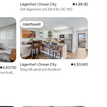
Lägenhet i Ocean City
4,88 av 5 i genomsni
4,88 (8)
Söt lägenhet vid 23rd St, OC MD
Gästfavorit
Gästfavorit
Lägenhet i Ocean City
4,93 av 5 i genomsnit
4,93 (40)
4,93 av 5 i genomsnittligt betyg, 15 omdömen
4,93 (15)
Steg till sand och butiker!
centralt
en