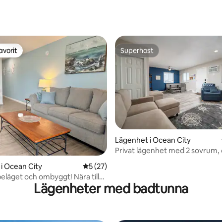
avorit
Superhost
gästfavorit
Superhost
ttligt betyg, 7 omdömen
Lägenhet i Ocean City
Privat lägenhet med 2 sovrum, 
läge, OCMD
i Ocean City
5 av 5 i genomsnittligt betyg, 27 omdöm
5 (27)
beläget och ombyggt! Nära till
Lägenheter med badtunna