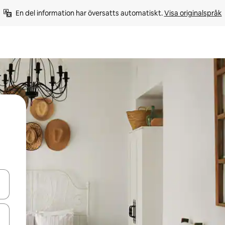
En del information har översatts automatiskt. 
Visa originalspråk
d upp- och nedåtpilarna eller utforska genom att trycka eller svepa.