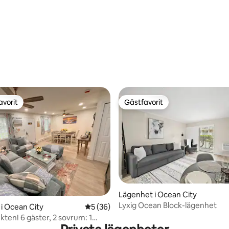
tligt betyg, 49 omdömen
avorit
Gästfavorit
gästfavorit
Gästfavorit
Lägenhet i Ocean City
Lyxig Ocean Block-lägenhet
tligt betyg, 77 omdömen
i Ocean City
5 av 5 i genomsnittligt betyg, 36 omdöm
5 (36)
ukten! 6 gäster, 2 sovrum: 1