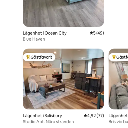
Lägenhet i Ocean City
5 av 5 i genomsnit
5 (49)
Blue Haven
Gästfavorit
Gästf
Populär gästfavorit
Populär 
Lägenhet i Salisbury
4,92 av 5 i genomsnit
4,92 (77)
Lägenhet 
Studio Apt. Nära stranden
Bris vid b
badrum