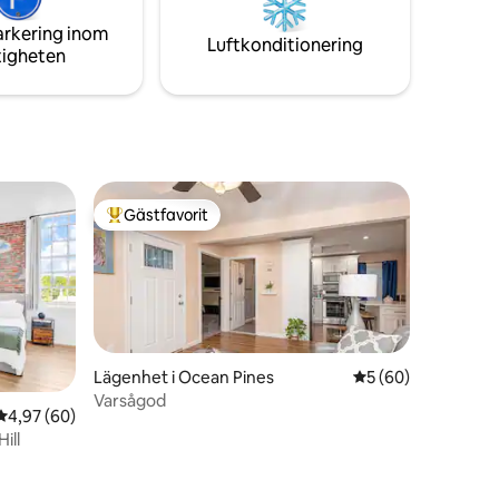
na sig som
arkering inom
Luftkonditionering
tigheten
Gästfavorit
Populär gästfavorit
Lägenhet i Ocean Pines
5 av 5 i genomsnit
5 (60)
Varsågod
4,97 av 5 i genomsnittligt betyg, 60 omdömen
4,97 (60)
ill
en