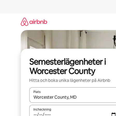
Hoppa
till
innehåll
Semesterlägenheter i
Worcester County
Hitta och boka unika lägenheter på Airbnb
Plats
När resultaten är tillgängliga kan du navigera me
Incheckning