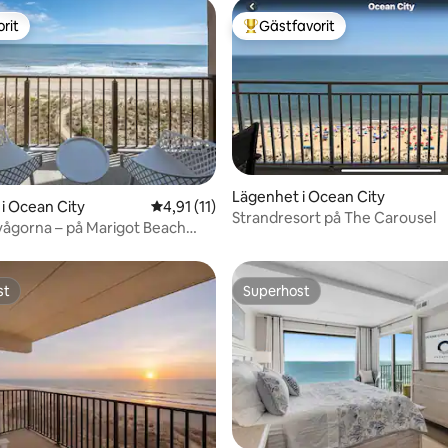
rit
Gästfavorit
rit
Populär gästfavorit
Lägenhet i Ocean City
tligt betyg, 36 omdömen
i Ocean City
4,91 av 5 i genomsnittligt betyg, 11 omdöm
4,91 (11)
Strandresort på The Carousel
l vågorna – på Marigot Beach
nt Condo
st
Superhost
st
Superhost
tligt betyg, 27 omdömen