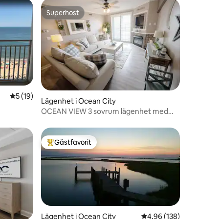
Superhost
Superhost
5 av 5 i genomsnittligt betyg, 19 omdömen
5 (19)
en
Lägenhet i Ocean City
OCEAN VIEW 3 sovrum lägenhet med
inomhuspool! A510
Gästfavorit
Populär gästfavorit
Lägenhet i Ocean City
4,96 av 5 i genomsnitt
4,96 (138)