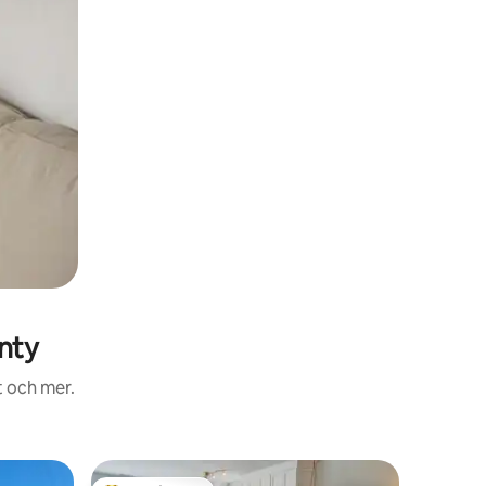
nty
t och mer.
Lägenhet