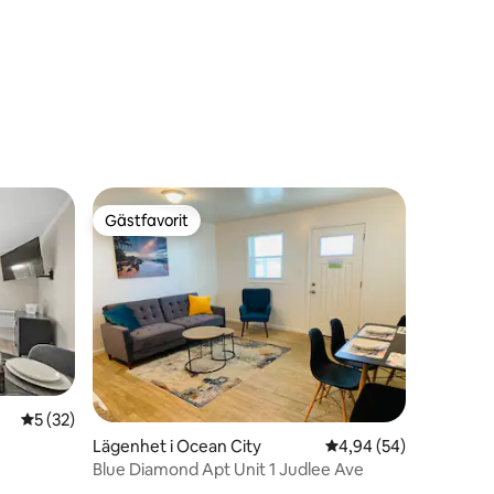
Gästfavorit
Gästfavorit
5 av 5 i genomsnittligt betyg, 32 omdömen
5 (32)
en
Lägenhet i Ocean City
4,94 av 5 i genomsnit
4,94 (54)
Blue Diamond Apt Unit 1 Judlee Ave