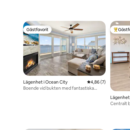
Gästfavorit
Gästf
Gästfavorit
Populär 
Lägenhet i Ocean City
4,86 av 5 i genomsni
4,86 (7)
Boende vid bukten med fantastiska
solnedgångar och privat brygga
Lägenhet 
Centralt 
stranden!