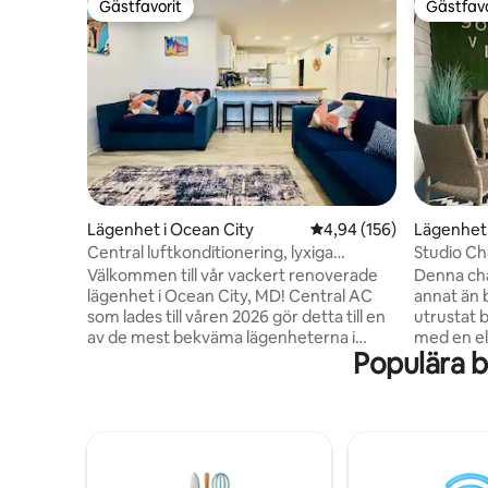
Gästfavorit
Gästfavo
Gästfavorit
Gästfavo
Lägenhet i Ocean City
4,94 av 5 i genomsnitt
4,94 (156)
Lägenhet 
Central luftkonditionering, lyxiga
Studio Ch
badrum, 4 kvarter till stranden!
stranden 
Välkommen till vår vackert renoverade
Denna cha
lägenhet i Ocean City, MD! Central AC
annat än b
som lades till våren 2026 gör detta till en
utrustat 
av de mest bekväma lägenheterna i
med en ele
Populära b
Ocean City. Inga fler bullriga
utrustat 
luftkonditioneringsenheter som får
torktumla
väggarna att skaka. När du bor här
balkongen,
kommer du att ha två renoverade lyxiga
ät middag
badrum, nya sovrumsgolv och möbler,
till Joll
nya vardagsrumssoffor, uppdaterad
Splash Mou
infälld belysning och ett fullt utrustat
spänning