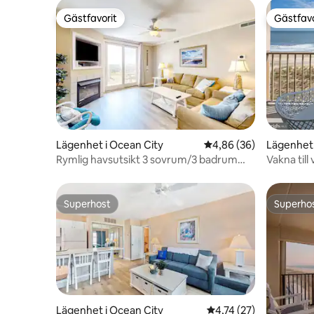
Gästfavorit
Gästfavo
Gästfavorit
Gästfavo
Lägenhet i Ocean City
4,86 av 5 i genomsnit
4,86 (36)
Lägenhet 
Rymlig havsutsikt 3 sovrum/3 badrum
Vakna til
Steg till stranden
Oceanfro
Superhost
Superho
Superhost
Superho
Lägenhet i Ocean City
4,74 av 5 i genomsnit
4,74 (27)