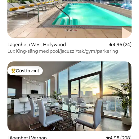
Lägenhet i West Hollywood
4,96 av 5 i g
4,96 (24)
Lux King-säng med pool/jacuzzi/tak/gym/parkering
Gästfavorit
Populär gästfavorit
Lägenhet i Vernon
4,98 av 5 i ge
4,98 (208)