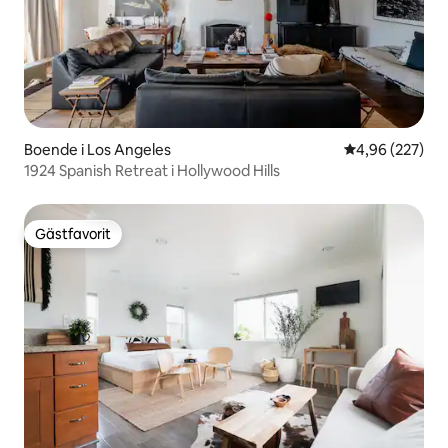
Boende i Los Angeles
4,96 av 5 i ge
4,96 (227)
1924 Spanish Retreat i Hollywood Hills
Gästfavorit
Gästfavorit