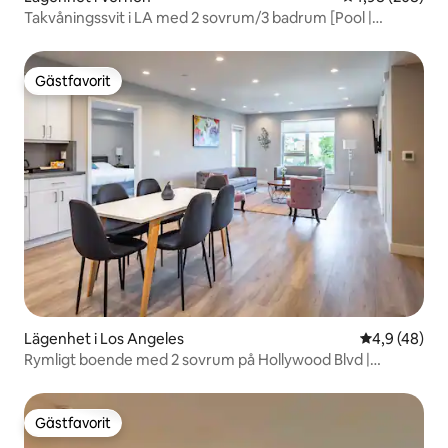
Takvåningssvit i LA med 2 sovrum/3 badrum [Pool |
Hollywood-skylten]
Gästfavorit
Gästfavorit
Lägenhet i Los Angeles
4,9 av 5 i g
4,9 (48)
Rymligt boende med 2 sovrum på Hollywood Blvd |
Frukost och parkering
Gästfavorit
Gästfavorit