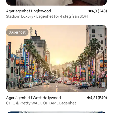
Chinese Theatre och The Magic Castle,
plus många bra Hollywood-
Ägarlägenhet i Inglewood
4,9 av 5 i ge
4,9 (248)
restauranger. Hollywood och highland
Stadium Luxury - Lägenhet för 4 steg från SOFI
tunnelbana station. 101 och 170
motorvägar. Parkering på gatan om
garage inte finns. NEST
Superhost
termostatstyrning från smart-TV: n.
Superhost
Ägarlägenhet i West Hollywood
4,81 av 5 i ge
4,81 (540)
CHIC & Pretty WALK OF FAME Lägenhet