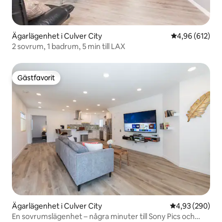
Ägarlägenhet i Culver City
4,96 av 5 i ge
4,96 (612)
2 sovrum, 1 badrum, 5 min till LAX
Gästfavorit
Gästfavorit
Ägarlägenhet i Culver City
4,93 av 5 i ge
4,93 (290)
En sovrumslägenhet – några minuter till Sony Pics och