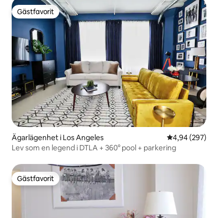
Gästfavorit
Gästfavorit
Ägarlägenhet i Los Angeles
4,94 av 5 i ge
4,94 (297)
Lev som en legend i DTLA + 360° pool + parkering
Gästfavorit
Gästfavorit