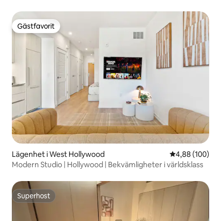
Gästfavorit
Gästfavorit
Lägenhet i West Hollywood
4,88 av 5 i ge
4,88 (100)
Modern Studio | Hollywood | Bekvämligheter i världsklass
Superhost
Superhost