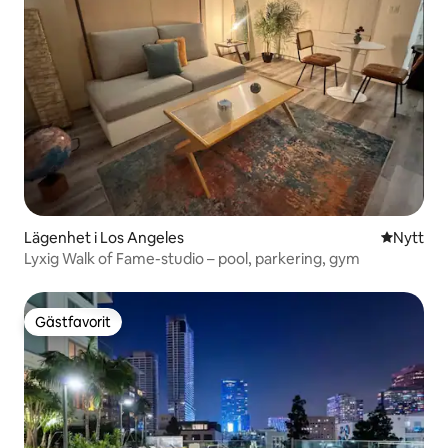
Lägenhet i Los Angeles
Nytt ställ
Nytt
Lyxig Walk of Fame-studio – pool, parkering, gym
Gästfavorit
Gästfavorit