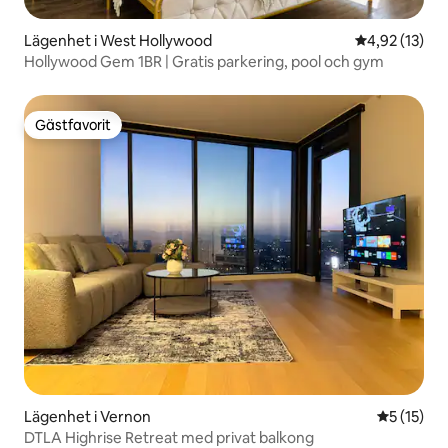
Lägenhet i West Hollywood
4,92 av 5 i g
4,92 (13)
Hollywood Gem 1BR | Gratis parkering, pool och gym
Gästfavorit
Gästfavorit
Lägenhet i Vernon
5 av 5 i g
5 (15)
DTLA Highrise Retreat med privat balkong