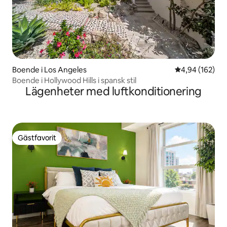
Boende i Los Angeles
4,94 av 5 i ge
4,94 (162)
Boende i Hollywood Hills i spansk stil
Lägenheter med luftkonditionering
Gästfavorit
Gästfavorit