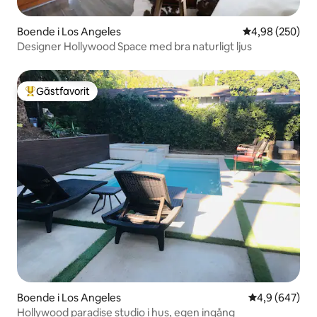
Boende i Los Angeles
4,98 av 5 i ge
4,98 (250)
Designer Hollywood Space med bra naturligt ljus
Gästfavorit
Populär gästfavorit
Boende i Los Angeles
4,9 av 5 i ge
4,9 (647)
Hollywood paradise studio i hus, egen ingång