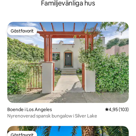
Familjevänliga hus
Venedigs kanaler
Gästfavorit
Gästfavorit
Boende i Los Angeles
4,95 av 5 i ge
4,95 (103)
Nyrenoverad spansk bungalow i Silver Lake
Gästfavorit