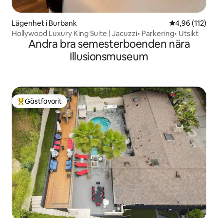
Lägenhet i Burbank
4,96 av 5 i ge
4,96 (112)
Hollywood Luxury King Suite | Jacuzzi• Parkering• Utsikt
Andra bra semesterboenden nära
Illusionsmuseum
Gästfavorit
Populär gästfavorit