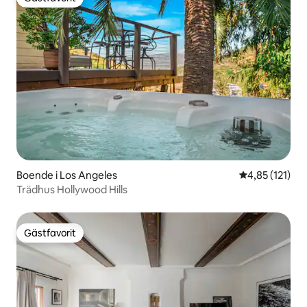
Gästfavorit
Boende i Los Angeles
4,85 av 5 i ge
4,85 (121)
Trädhus Hollywood Hills
Gästfavorit
Gästfavorit