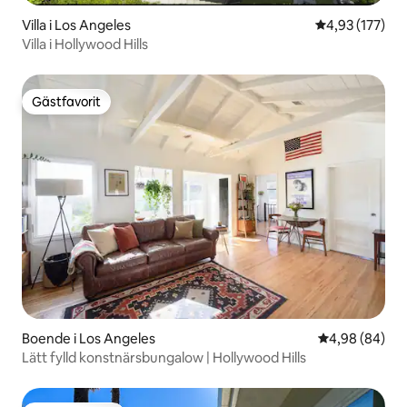
Villa i Los Angeles
4,93 av 5 i ge
4,93 (177)
Villa i Hollywood Hills
Gästfavorit
Gästfavorit
Boende i Los Angeles
4,98 av 5 i g
4,98 (84)
Lätt fylld konstnärsbungalow | Hollywood Hills