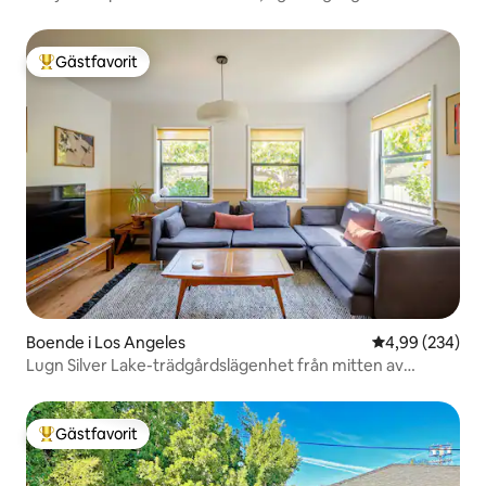
Gästfavorit
Populär gästfavorit
Boende i Los Angeles
4,99 av 5 i ge
4,99 (234)
Lugn Silver Lake-trädgårdslägenhet från mitten av
århundradet
Gästfavorit
Populär gästfavorit