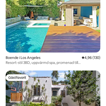
Boende i Los Angeles
4,96 av 5 i ge
4,96 (130)
Resort-stil 3BD, uppvärmd spa, promenad till
butiker/kaféer
Gästfavorit
Gästfavorit