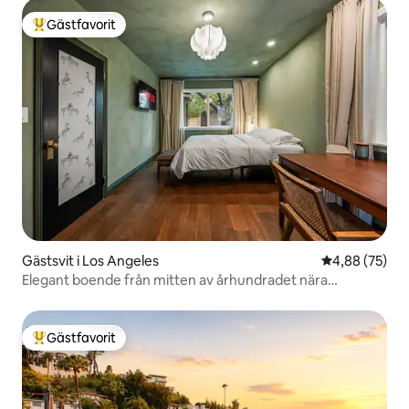
Gästfavorit
Populär gästfavorit
Gästsvit i Los Angeles
4,88 av 5 i g
4,88 (75)
Elegant boende från mitten av århundradet nära
Hollywood Bowl och sjön
Gästfavorit
Populär gästfavorit