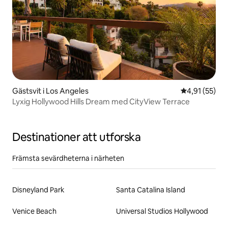
Gästsvit i Los Angeles
4,91 av 5 i g
4,91 (55)
Lyxig Hollywood Hills Dream med CityView Terrace
Destinationer att utforska
Främsta sevärdheterna i närheten
Disneyland Park
Santa Catalina Island
Venice Beach
Universal Studios Hollywood