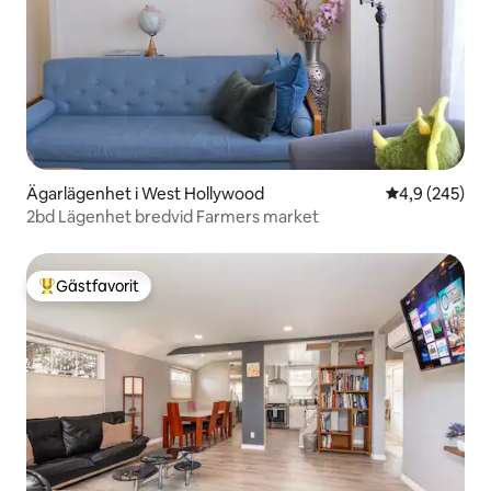
Ägarlägenhet i West Hollywood
4,9 av 5 i ge
4,9 (245)
2bd Lägenhet bredvid Farmers market
Gästfavorit
Populär gästfavorit