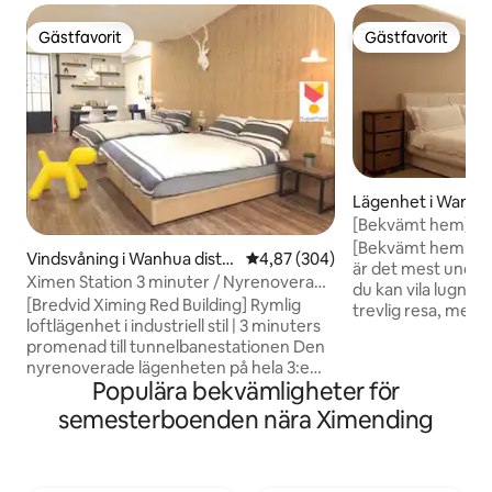
Gästfavorit
Gästfavorit
Gästfavorit
Gästfavorit
Lägenhet i Wanhua
[Bekvämt hem] Ru
Byggnad med hiss 
[Bekvämt hem för 
Vindsvåning i Wanhua distri
4,87 av 5 i genomsnittligt bety
4,87 (304)
torktumlare / WIFI
är det mest under
kt
Ximen Station 3 minuter / Nyrenoverad
promenad från Xi
du kan vila lugnt. 
oberoende 5-personers Loft lägenhet /
[Bredvid Ximing Red Building] Rymlig
trevlig resa, mer e
Tre säng utrymme stort!
loftlägenhet i industriell stil | 3 minuters
bo på (Från septe
promenad till tunnelbanestationen Den
tillhandahålls int
nyrenoverade lägenheten på hela 3:e
2 sängar tillhandahålls) • Priset
Populära bekvämligheter för
våningen har en generös yta på 870
för 3 personer • Fl
kvadratfot (ca 24 tsubo) och har en
semesterboenden nära Ximending
500 per person och 
loftdesign (inte ett mellanvåning). 🏠
upp till 3 gäster •
Utrymme och faciliteter: • Extra stor
kostar ytterligare $ 500 In
planlösning: 2 dubbelsängar + 1
Gratis Bärbart Wi