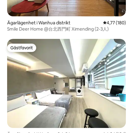
Ägarlägenhet i Wanhua distrikt
4,77 av 5 i ge
4,77 (180)
Smile Deer Home @台北西門町 Ximending (2-3人)
Gästfavorit
Gästfavorit