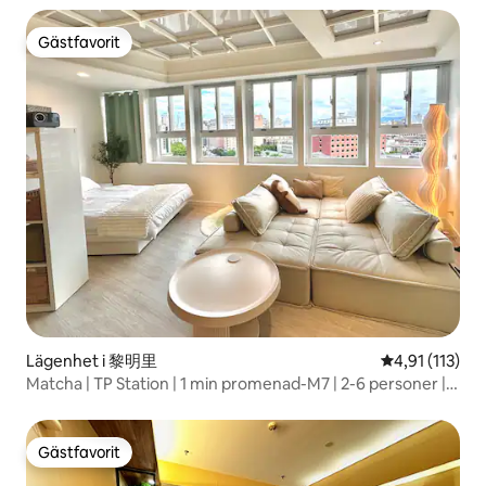
från Ximen Station / Nattmarknad / Hiss / 1-4 personer
Gästfavorit
Gästfavorit
Lägenhet i 黎明里
4,91 av 5 i g
4,91 (113)
Matcha | TP Station | 1 min promenad-M7 | 2-6 personer |
101 visningar
Gästfavorit
Gästfavorit