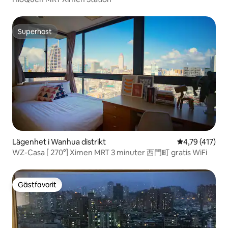
Superhost
Superhost
Lägenhet i Wanhua distrikt
4,79 av 5 i ge
4,79 (417)
WZ-Casa [ 270°] Ximen MRT 3 minuter 西門町 gratis WiFi
Gästfavorit
Gästfavorit