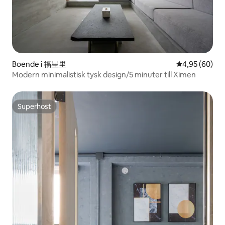
Boende i 福星里
4,95 av 5 i g
4,95 (60)
Modern minimalistisk tysk design/5 minuter till Ximen
Superhost
Superhost