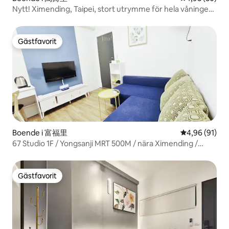
Nytt! Ximending, Taipei, stort utrymme för hela våningen
(4 ~ 12) personer | Nattmarknad, affärsdistrikt, restaurang
/ tunnelbanestation 5 minuter / kök / tvättmaskin
Gästfavorit
Gästfavorit
Boende i 富福里
4,96 av 5 i g
4,96 (91)
67 Studio 1F / Yongsanji MRT 500M / nära Ximending /
Wanhua Station 3 minuter / Bagageförvaring /
Bottenvåning utan trappor
Gästfavorit
Gästfavorit