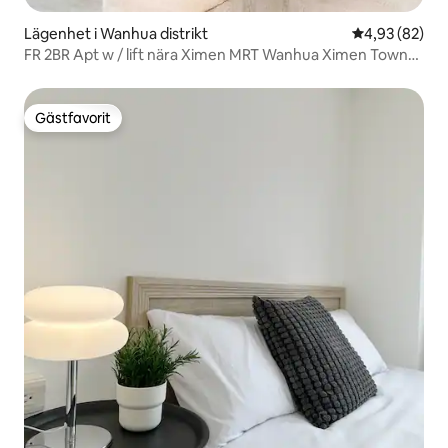
Lägenhet i Wanhua distrikt
4,93 av 5 i g
4,93 (82)
FR 2BR Apt w / lift nära Ximen MRT Wanhua Ximen Town
nära Ximen Station oberoende badrum
Gästfavorit
Gästfavorit