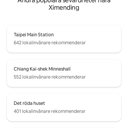
Andra populära sevärdheter nära
Transportnav: Ximen-stationen är
Ximending
skärningspunkten mellan den blå linjen
och den gröna linjen. Endast en hållplats
för att byta från ARC Taipei-stationen. 🌐
Internet och tjänster: • Mobilt internet:
Vi erbjuder snabbt WiFi inomhus och
Taipei Main Station
mobilt internet • Självincheckning:
elektroniskt dörrlås, 24-
642 lokalinvånare rekommenderar
timmarsincheckning
Chiang Kai-shek Minneshall
552 lokalinvånare rekommenderar
Det röda huset
401 lokalinvånare rekommenderar