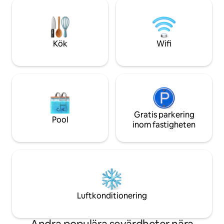
bäddsoffa för två personer, lämplig för
utomhus, du kan nj
familjer eller vänner som bor
helst Gratis bärbart wifi-ägg. Om du
tillsammans. • Fullt utrustad: separat
upptäcker att de 
kök, stor matsal,
fulla, vänligen kli
tvättmaskin/torktumlare. Hela boendet
visa en liten bild,
Kök
Wifi
drivs med el (ingen gas) och är säkert. •
fullständig introd
Topputrustning: smutsfri toalett, RO-
efter att du har gått in, ta
vattenrenare, mikrovågsugn,
år är undantagna f
luftkonditionering och avfuktare. •
vuxen debiteras fö
Underhållning: Bluetooth-högtalare,
5 år Äldre än 5 år
internet-TV (inklusive Disney+ och
Endast 5 minuter
YouTube Premium). • Genomtänkta
Station, Byggnaden
detaljer: Internationella uttag och USB-
Gratis parkering
ligger i centrum 
Pool
uttag finns, täcken och handdukar byts
inom fastigheten
boendefunktion, 
ut regelbundet för att hålla dem som
Högst 4 gäster kan bo. Jag ord
nya. 📍 Utmärkt läge: • Nära
rum så att du kan
tunnelbanestationen: Endast 3 minuters
ditt hem, rummet 
promenad till Ximen tunnelbanestation
det har alla bekv
(250 meter). • Lugn plats mitt i myllret:
att älska mitt stä
Ximing Red House, barområdet och 7-11
din vistelse.
ligger precis nedanför. Beläget i en
Luftkonditionering
gränd i ett livligt affärsdistrikt, med
balans mellan underhållning,
bekvämlighet och sömnkvalitet. •