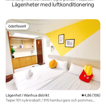
Lägenheter med luftkonditionering
badrum / 3 sovrum 3 sängar ~ bara några steg från
populära attraktioner ~
Gästfavorit
Gästfavorit
Lägenhet i Wanhua distrikt
4,86 av 5 i ge
4,86 (106)
Taipei 101 nyårsrabatt / 915 hamburgare och pommes
frites / Taipei Station / Ximending / 6 minuters promenad