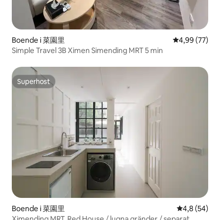
Boende i 菜園里
4,99 av 5 i g
4,99 (77)
Simple Travel 3B Ximen Simending MRT 5 min
Superhost
Superhost
Boende i 菜園里
4,8 av 5 i g
4,8 (54)
Ximending MRT, Red House / lugna gränder / separat