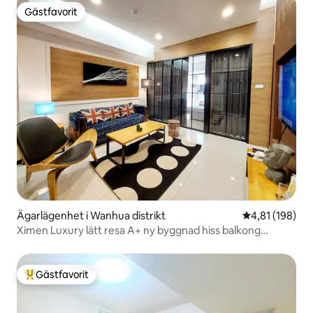
Gästfavorit
Gästfavorit
Ägarlägenhet i Wanhua distrikt
4,81 av 5 i ge
4,81 (198)
Ximen Luxury lätt resa A+ ny byggnad hiss balkong
tvättmaskin oberoende dörr MRT Ximen station 3
minuters promenad
Gästfavorit
Populär gästfavorit