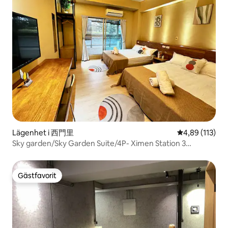
Lägenhet i 西門里
4,89 av 5 i ge
4,89 (113)
Sky garden/Sky Garden Suite/4P- Ximen Station 3
minuters promenad
Gästfavorit
Gästfavorit