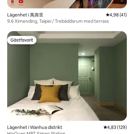
Lägenhet i 萬壽里
4,98 av 5 i g
4,98 (41)
9.6 Ximending, Taipei / Trebäddsrum med terrass
Gästfavorit
Gästfavorit
Lägenhet i Wanhua distrikt
4,83 av 5 i ge
4,83 (129)
HioQuen MRT Ximen Station