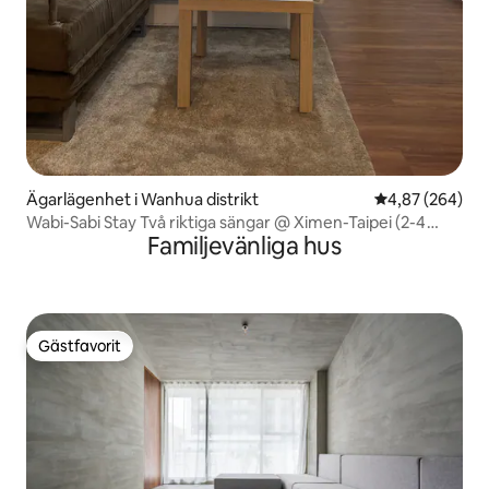
Ägarlägenhet i Wanhua distrikt
4,87 av 5 i ge
4,87 (264)
Wabi-Sabi Stay Två riktiga sängar @ Ximen-Taipei (2-4
Familjevänliga hus
personer)
Gästfavorit
Gästfavorit