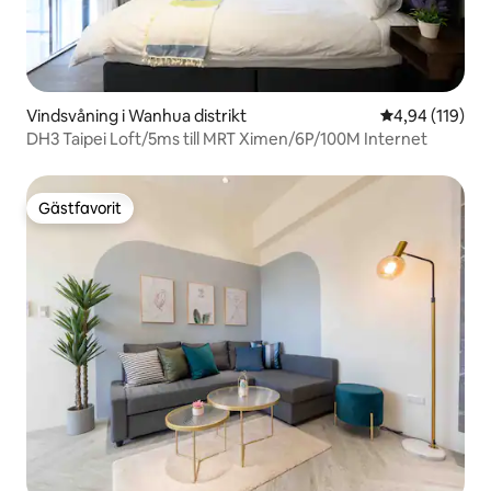
Vindsvåning i Wanhua distrikt
4,94 av 5 i ge
4,94 (119)
DH3 Taipei Loft/5ms till MRT Ximen/6P/100M Internet
Gästfavorit
Gästfavorit