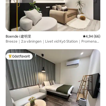
Boende i 建明里
4,94 av 5 i g
4,94 (66)
Breeze｜2:a våningen｜Livet vid Kyō Station｜Promenad
på Chifeng Street｜MRT Beimen｜Nära Taipeistationen.
Mat och shopping｜Flygplatsens snabbtransport
Gästfavorit
Populär gästfavorit