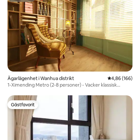
Superhost
Ägarlägenhet i Wanhua distrikt
4,86 av 5 i ge
4,86 (166)
1-Ximending Metro (2-8 personer) - Vacker klassisk
lägenomgång lägenhet
Gästfavorit
Gästfavorit