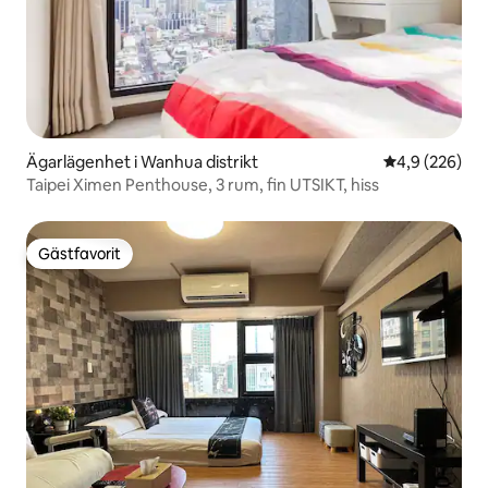
Ägarlägenhet i Wanhua distrikt
4,9 av 5 i ge
4,9 (226)
Taipei Ximen Penthouse, 3 rum, fin UTSIKT, hiss
Gästfavorit
Gästfavorit