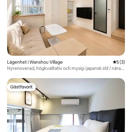
Lägenhet i Wanshou Village
5 av 5 i 
5 (3)
Nyrenoverad, högkvalitativ och mysig i japansk stil / nära
Ximen-stationen / tyst och ljudisolerad / separat balkong
för tvätt och torkning / soligt kök / Ximending
shoppingområde
Gästfavorit
Gästfavorit