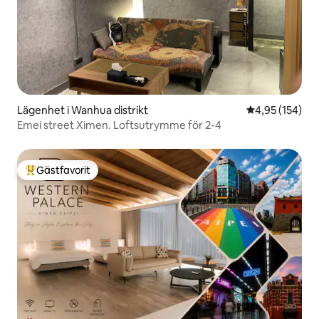
Lägenhet i Wanhua distrikt
4,95 av 5 i ge
4,95 (154)
Emei street Ximen. Loftsutrymme för 2-4
Gästfavorit
Populär gästfavorit