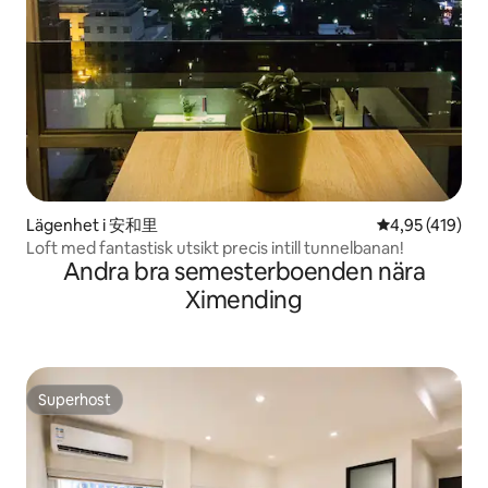
Lägenhet i 安和里
4,95 av 5 i ge
4,95 (419)
Loft med fantastisk utsikt precis intill tunnelbanan!
Andra bra semesterboenden nära
Ximending
Superhost
Superhost