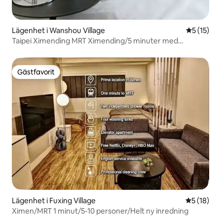
Lägenhet i Wanshou Village
5 av 5 i g
5 (15)
Taipei Ximending MRT Ximending/5 minuter med
tunnelbana/Dubbelrum med stor
utsikt/Hiss/Självincheckning för 1-4 personer
Gästfavorit
Gästfavorit
Lägenhet i Fuxing Village
5 av 5 i g
5 (18)
Ximen/MRT 1 minut/5-10 personer/Helt ny inredning