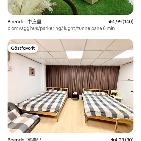
Boende i 中庄里
4,99 av 5 i ge
4,99 (140)
blomvägg hus/parkering/ lugnt/tunnelbana 6 min
Gästfavorit
Gästfavorit
Boende i 萬壽里
4,93 av 5 i g
4,93 (30)