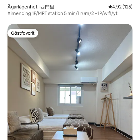
Ägarlägenhet i 西門里
4,92 av 5 i ge
4,92 (125)
Ximending 1F/MRT station 5 min/1 rum/2 +1P/wifi/yt
Gästfavorit
Gästfavorit