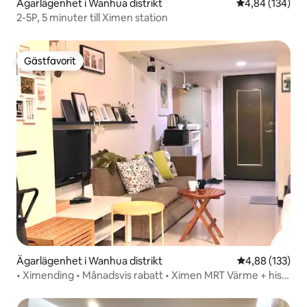
Ägarlägenhet i Wanhua distrikt
4,84 av 5 i ge
4,84 (134)
2-5P, 5 minuter till Ximen station
Gästfavorit
Gästfavorit
Ägarlägenhet i Wanhua distrikt
4,88 av 5 i ge
4,88 (133)
• Ximending • Månadsvis rabatt • Ximen MRT Värme + hiss
+ stor balkong + tvättmaskin (stort rum för 2-4 personer)