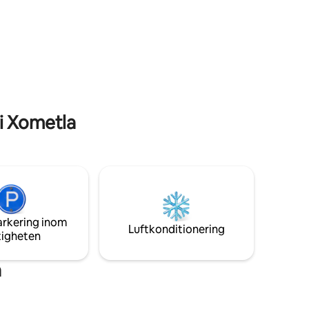
en
i Xometla
arkering inom
Luftkonditionering
tigheten
a