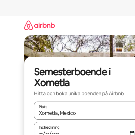
Hoppa
till
innehåll
Semesterboende i
Xometla
Hitta och boka unika boenden på Airbnb
Plats
När resultaten är tillgängliga kan du navigera me
Incheckning