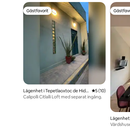
Gästfavorit
Gästfavo
Gästfavorit
Gästfavo
Lägenhet i Tepetlaoxtoc de Hidal
5 av 5 i genomsnit
5 (10)
go
Calipolli Citlalli Loft med separat ingång.
Lägenhet 
Värdshus