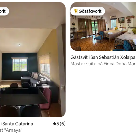
rit
Gästfavorit
rit
Populär gästfavorit
Gästsvit i San Sebastián Xolalpa
Master suite på Finca Doña Mar
tligt betyg, 10 omdömen
i Santa Catarina
5 av 5 i genomsnittligt betyg, 6 omdöm
5 (6)
et "Amaya"