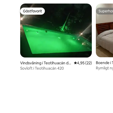
Gästfavorit
Superho
Gästfavorit
Superho
Boende i 
Vindsvåning i Teotihuacán de
4,95 av 5 i genomsnit
4,95 (22)
ta
Arista
Rymligt ny
Sovloft i Teotihuacán 420