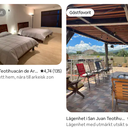
st
Gästfavorit
st
Gästfavorit
Teotihuacán de Aris
4,74 av 5 i genomsnittligt betyg, 135 omdöm
4,74 (135)
tligt betyg, 22 omdömen
tt hem, nära till arkeisk zon
Lägenhet i San Juan Teotihua
cán
Lägenhet med utmärkt utsikt 