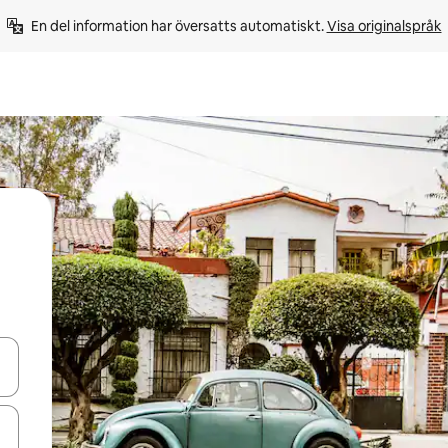
En del information har översatts automatiskt. 
Visa originalspråk
d upp- och nedåtpilarna eller utforska genom att trycka eller svepa.