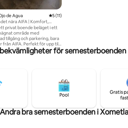
paket!
Ojo de Agua
5 av 5 i genomsnittligt betyg, 11 omdöm
5 (11)
det nära AIFA | Komfort,
t och terrass
tt privat boende beläget i ett
inhägnat område med
ad tillgång och parkering, bara
 från AIFA. Perfekt för upp till
 bekvämligheter för semesterboenden 
 med 2 bekväma sovrum, ett
ardagsrum med en 65-tums
ch ett fullt utrustat kök. Njut
t terrass som är idealisk för
g när som helst på dygnet.
 rent och välkomnande
tformat för vila, komfort och
da vistelser där du känner dig
Gratis p
a från det ögonblick du
Pool
fas
Andra bra semesterboenden i Xometl