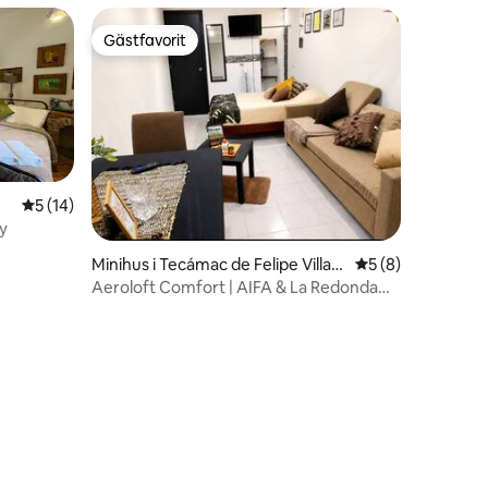
Gästfavorit
Gästfavorit
5 av 5 i genomsnittligt betyg, 14 omdömen
5 (14)
y
Minihus i Tecámac de Felipe Villan
5 av 5 i genomsni
5 (8)
ueva
Aeroloft Comfort | AIFA & La Redonda
Mexibús.
en