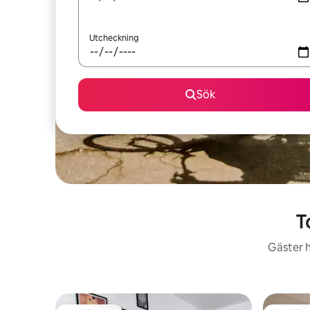
Utcheckning
Sök
T
Gäster h