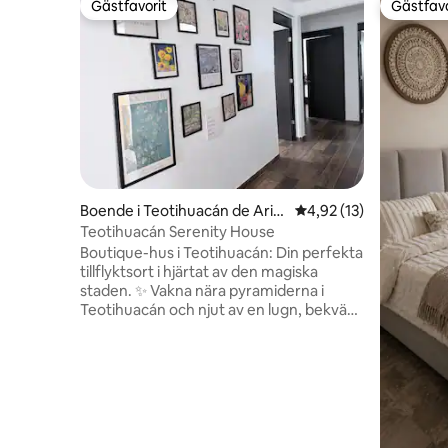
Gästfavorit
Gästfavo
Gästfavorit
Gästfavo
Boende i Teotihuacán de Arist
4,92 av 5 i genomsnit
4,92 (13)
a
Teotihuacán Serenity House
Boutique-hus i Teotihuacán: Din perfekta
tillflyktsort i hjärtat av den magiska
staden. ✨ Vakna nära pyramiderna i
Teotihuacán och njut av en lugn, bekväm
vistelse som är perfekt för familjer eller
grupper. Vårt hus kombinerar rymlighet,
avkoppling och utmärkt läge: • 10
minuter från det arkeologiska området •
15 minuter från ballongflygplatserna •
Privat trädgård • 3 sovrum och 2 badrum
• Wifi och parkering Perfekt för att vila