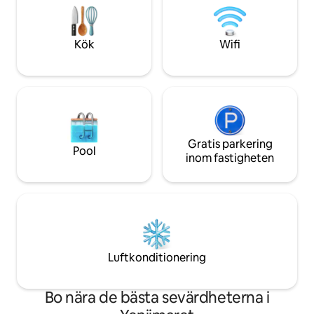
byggnad, på 1:a v
den perfekta platsen för att koppla av,
njuta av en kaffe och varva ner efter en
dag i staden.
Kök
Wifi
Gratis parkering
Pool
inom fastigheten
Luftkonditionering
Bo nära de bästa sevärdheterna i