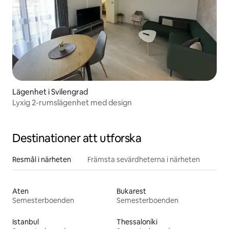
Lägenhet i Svilengrad
Lyxig 2-rumslägenhet med design
Destinationer att utforska
Resmål i närheten
Främsta sevärdheterna i närheten
Aten
Bukarest
Semesterboenden
Semesterboenden
Istanbul
Thessaloníki