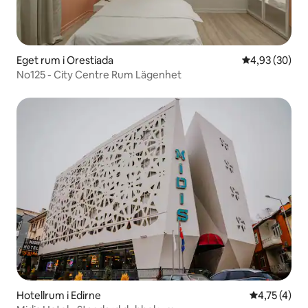
Eget rum i Orestiada
4,93 av 5 i g
4,93 (30)
No125 - City Centre Rum Lägenhet
Hotellrum i Edirne
4,75 av 5 i
4,75 (4)