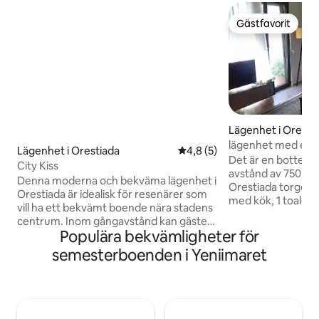
Gästfavorit
Gästfavorit
Lägenhet i Oresti
lägenhet med en 
Lägenhet i Orestiada
4,8 av 5 i genomsnittligt b
4,8 (5)
Det är en bottenv
City Kiss
avstånd av 750 me
Denna moderna och bekväma lägenhet i
Orestiada torget.
Orestiada är idealisk för resenärer som
med kök, 1 toalet
vill ha ett bekvämt boende nära stadens
med dubbelsäng, e
centrum. Inom gångavstånd kan gäster
vardagsrummet, ex
Populära bekvämligheter för
hitta kaféer, restauranger, snabbköp,
förråd med tvättma
bagerier och lokala butiker. Det ljusa och
semesterboenden i Yeniimaret
autonom uppvärmn
välkomnande boendet är lämpligt för
vintern och tillgån
ensamresenärer, par, studenter och
rymmer 2 personer
affärsresenärer och erbjuder alla
mycket lugn viste
nödvändiga bekvämligheter för kortare
parkering (Gata).
eller längre vistelser. En privat balkong är