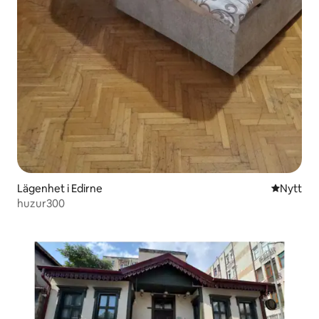
Lägenhet i Edirne
Nytt ställ
Nytt
huzur300