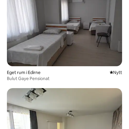
Eget rum i Edirne
Nytt ställ
Nytt
Bulut Gaye Pensionat