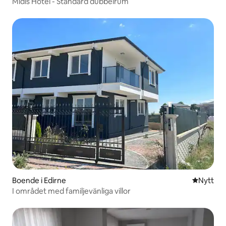
Midis Hotel - Standard dubbelrum
Boende i Edirne
Nytt ställ
Nytt
I området med familjevänliga villor