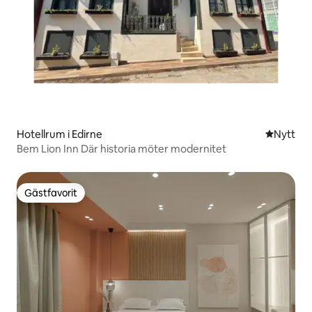
Hotellrum i Edirne
Nytt ställ
Nytt
Bem Lion Inn Där historia möter modernitet
Gästfavorit
Gästfavorit