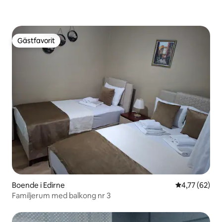
Gästfavorit
Gästfavorit
Boende i Edirne
4,77 av 5 i g
4,77 (62)
Familjerum med balkong nr 3