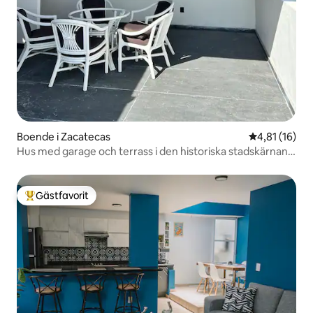
Boende i Zacatecas
4,81 av 5 i g
4,81 (16)
Hus med garage och terrass i den historiska stadskärnan i
Zac
Gästfavorit
Populär gästfavorit