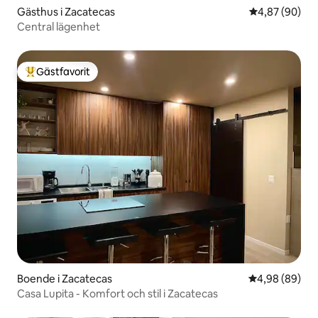
Gästhus i Zacatecas
4,87 av 5 i g
4,87 (90)
Central lägenhet
Gästfavorit
Populär gästfavorit
Boende i Zacatecas
4,98 av 5 i g
4,98 (89)
Casa Lupita - Komfort och stil i Zacatecas