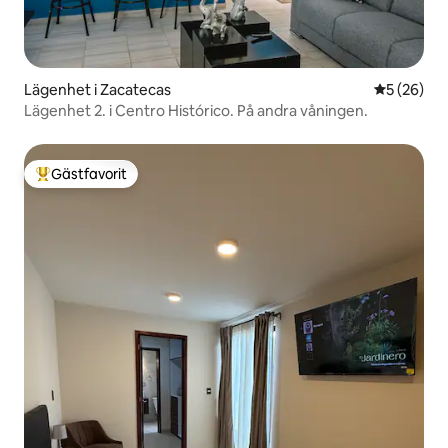
Lägenhet i Zacatecas
5 av 5 i g
5 (26)
Lägenhet 2. i Centro Histórico. På andra våningen.
Gästfavorit
Populär gästfavorit