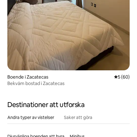
Boende i Zacatecas
5 av 5 i g
5 (60)
Bekväm bostad i Zacatecas
Destinationer att utforska
Andra typer av vistelser
Saker att göra
Djurvänliga boenden att hyra
Minihus