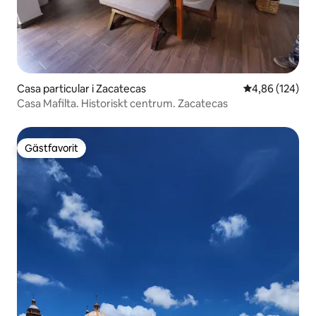
Casa particular i Zacatecas
4,86 av 5 i ge
4,86 (124)
Casa Mafilta. Historiskt centrum. Zacatecas
Gästfavorit
Gästfavorit