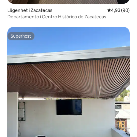
Lägenhet i Zacatecas
4,93 av 5 i g
4,93 (90)
Departamento i Centro Histórico de Zacatecas
Superhost
Superhost