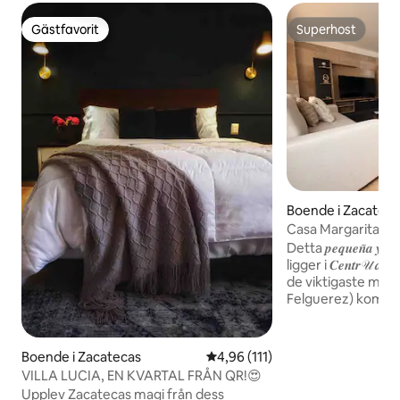
Gästfavorit
Superhost
Gästfavorit
Superhost
Boende i Zacateca
Casa Margarita. Li
Detta 𝒑𝒆𝒒𝒖𝒆𝒏̃𝒂 𝒚 𝒆𝒏
ligger i 𝑪𝒆𝒏𝒕𝒓𝒰 𝒅𝒆 
de viktigaste mu
Felguerez) kommer 
lantliga liv, ta di
gatorna och gränd
du hitta en "𝑪𝒂𝒍𝒍𝒆
Boende i Zacatecas
4,96 av 5 i genomsnittligt bet
4,96 (111)
våningar där du k
VILLA LUCIA, EN KVARTAL FRÅN QR!😍
himlen i Zacatecas 
Upplev Zacatecas magi från dess