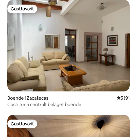
Gästfavorit
Gästfavorit
Boende i Zacatecas
5 av 5 i 
5 (9)
Casa Tuna centralt beläget boende
Gästfavorit
Gästfavorit