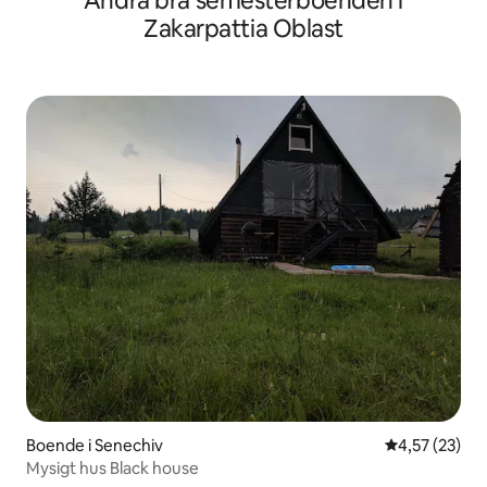
Andra bra semesterboenden i
Zakarpattia Oblast
Boende i Senechiv
4,57 av 5 i g
4,57 (23)
Mysigt hus Black house