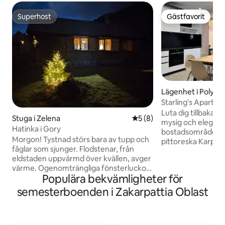
Superhost
Gästfavorit
Superhost
Gästfavorit
Lägenhet i Polyan
Starling's Apart 2
Luta dig tillbaka o
Stuga i Zelena
5 av 5 i genomsnittligt b
5 (8)
mysig och elegant 
Hatinka i Gory
bostadsområde i c
Morgon! Tystnad störs bara av tupp och
pittoreska Karpate
fåglar som sjunger. Flodstenar, från
en sjö och en sko
eldstaden uppvärmd över kvällen, avger
vårdcenter, ett 
värme. Ogenomträngliga fönsterluckor
mineralvatten "Po
Populära bekvämligheter för
håller det mystiska skymningen, på vakt
närheten. Gratis p
över sömnen. "Creeps" en
tillgänglig på plat
semesterboenden i Zakarpattia Oblast
kaffebryggare som lägger till arom av
sommaren finns en
kaffe till lukten av örter och trä.
avgift i grannbyg
Vandringskängor "värmer" nära
är utrustad med in