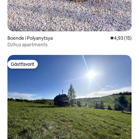
Boende i Polyanytsya
4,93 av 5 i g
4,93 (15)
Dzhus apartments
Gästfavorit
Gästfavorit