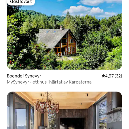
Gästfavorit
Gästfavorit
Boende i Synevyr
4,97 av 5 i g
4,97 (32)
MySynevyr - ett hus i hjärtat av Karpaterna