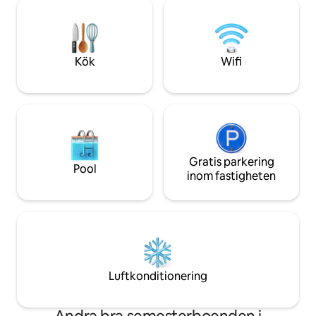
grovkornet. I den varma "nirki" under
uppvärmning, luft
sängarna sover min lilla flock
finns kaffemaskin,
fortfarande. Snart, både frukost och en
tvättmaskin och d
varm dusch. Jag häller kaffe och öppnar
dörren till ett möte med sol, luft, berg
Kök
Wifi
och frihet! Kom och skapa "din dag".
Gratis parkering
Pool
inom fastigheten
Luftkonditionering