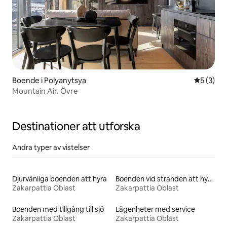
Boende i Polyanytsya
5 av 5 i 
5 (3)
Mountain Air. Övre
Destinationer att utforska
Andra typer av vistelser
Djurvänliga boenden att hyra
Boenden vid stranden att hyra
Zakarpattia Oblast
Zakarpattia Oblast
Boenden med tillgång till sjö
Lägenheter med service
Zakarpattia Oblast
Zakarpattia Oblast