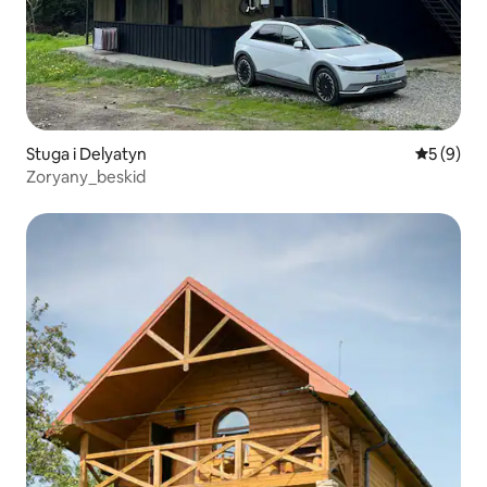
Stuga i Delyatyn
5 av 5 i 
5 (9)
Zoryany_beskid