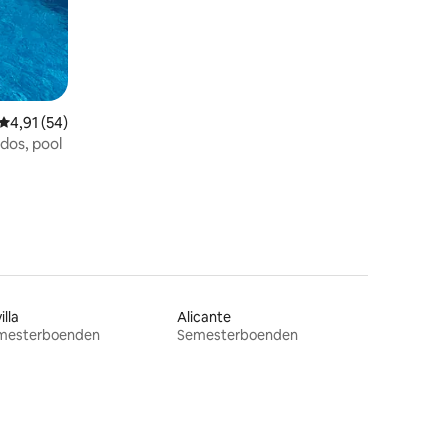
4,91 av 5 i genomsnittligt betyg, 54 omdömen
4,91 (54)
dos, pool
illa
Alicante
mesterboenden
Semesterboenden