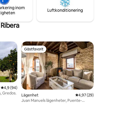
parkering. Borta från buller. Massage
arkering inom
mot betalning.
Luftkonditionering
tigheten
 Ribera
Gästfavorit
Gästfavorit
4,9 av 5 i genomsnittligt betyg, 94 omdömen
4,9 (94)
a, Gredos.
Lägenhet
4,97 av 5 i genomsnit
4,97 (29)
Juan Manuels lägenheter, Puente-
lägenheten...