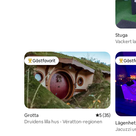
Stuga
Vackert l
Gästfavorit
Gästf
Populär gästfavorit
Populär 
Grotta
5 av 5 i genomsnit
5 (35)
Druidens lilla hus - Vératton-regionen
Lägenhet
Jacuzzi u
semester