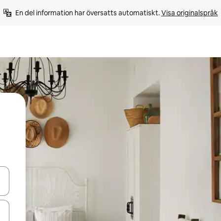
En del information har översatts automatiskt. 
Visa originalspråk
d upp- och nedåtpilarna eller utforska genom att trycka eller svepa.