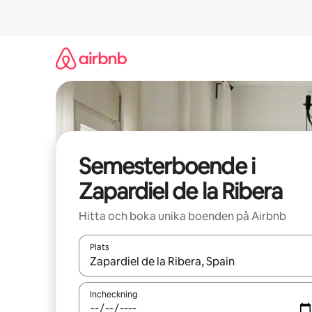
Hoppa
till
innehåll
Semesterboende i
Zapardiel de la Ribera
Hitta och boka unika boenden på Airbnb
Plats
När resultaten är tillgängliga kan du navigera me
Incheckning