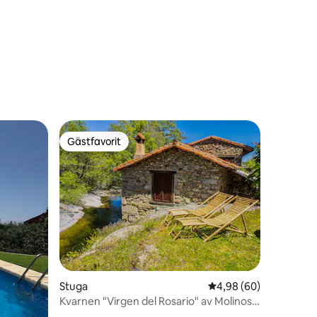
en
Gästfavorit
Gästfavorit
en
Stuga
4,98 av 5 i genomsnit
4,98 (60)
Kvarnen "Virgen del Rosario" av Molinos
Íberos