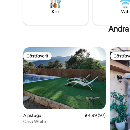
para desconectar y vivir una escapada
inolvidable en pareja.
Kök
Wifi
Andra 
Gästfavorit
Gästfavo
Gästfavorit
Gästfavo
Alpstuga
4,99 av 5 i genomsnit
4,99 (97)
Casa White