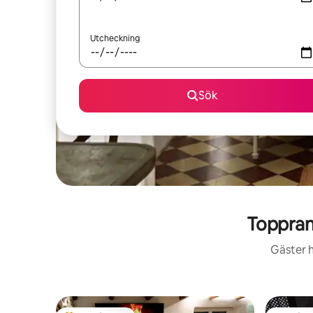
Utcheckning
Sök
Toppran
Gäster h