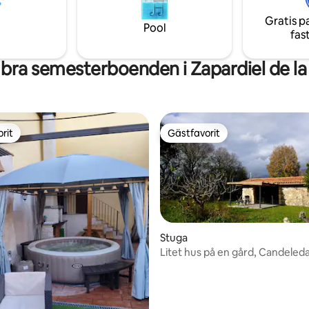
Gratis p
Pool
fas
bra semesterboenden i Zapardiel de la
rit
Gästfavorit
rit
Gästfavorit
Stuga
Litet hus på en gård, Candeled
tligt betyg, 97 omdömen