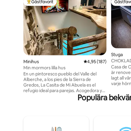
Gästfavorit
Gästfavo
Populär gästfavorit
Gästfavo
Stuga
CHOKLA
Minihus
4,95 av 5 i genomsnitt
4,95 (187)
SEMESTE
Casa de C
Min mormors lilla hus
är renover
En un pintoresco pueblo del Valle del
lagt all 
Alberche, a los pies de la Sierra de
varje hörn
Gredos, La Casita de Mi Abuela es el
känna dig
refugio ideal para parejas. Acogedora y
alltid har
Populära bekväm
única, cuenta con piscina climatizada con
som den s
hidromasaje en su interior, perfecto para
till, det ä
relajarse y disfrutar. Rodeada de rutas de
att njuta 
senderismo y cerca del río Alberche,
som par nj
donde podrás refrescarte en verano,
därför de
esta casita combina el encanto rural con
njutning 
la comodidad moderna. Un lugar especial