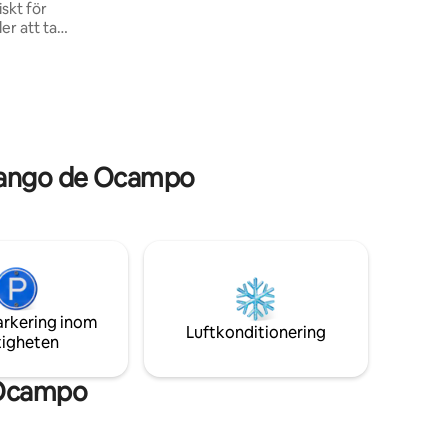
er att ta
ra sidan
t för att
, men det
, butiker
rer,
pango de Ocampo
nat.
arkering inom
Luftkonditionering
tigheten
 Ocampo