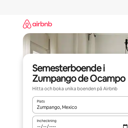
Hoppa
till
innehåll
Semesterboende i
Zumpango de Ocampo
Hitta och boka unika boenden på Airbnb
Plats
När resultaten är tillgängliga kan du navigera me
Incheckning