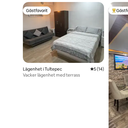
Gästfavorit
Gästf
Gästfavorit
Populär 
Lägenhet i Tultepec
5 av 5 i genomsnit
5 (14)
Vacker lägenhet med terrass