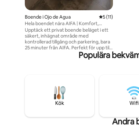
husdjursvä
för din un
Boende i Ojo de Agua
5 av 5 i genomsnit
5 (11)
Hela boendet nära AIFA | Komfort,
avskildhet och terrass
Upptäck ett privat boende beläget i ett
säkert, inhägnat område med
kontrollerad tillgång och parkering, bara
25 minuter från AIFA. Perfekt för upp till
Populära bekvä
6 gäster, med 2 bekväma sovrum, ett
mysigt vardagsrum med en 65-tums
smart-TV och ett fullt utrustat kök. Njut
av en täckt terrass som är idealisk för
avkoppling när som helst på dygnet.
Modernt, rent och välkomnande
utrymme utformat för vila, komfort och
minnesvärda vistelser där du känner dig
som hemma från det ögonblick du
Kök
Wifi
anländer.
Andra 