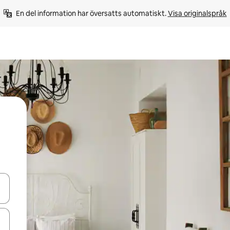
En del information har översatts automatiskt. 
Visa originalspråk
d upp- och nedåtpilarna eller utforska genom att trycka eller svepa.