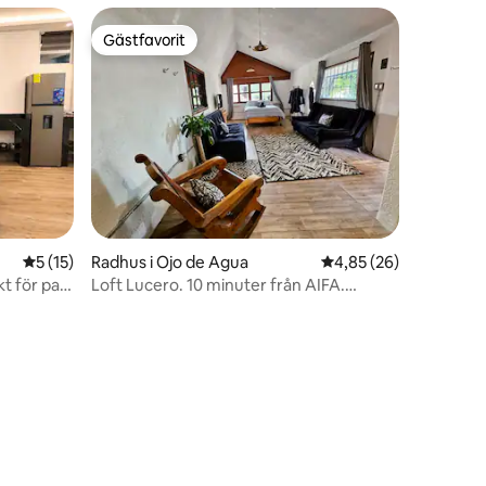
Gästfavorit
Gästfavorit
5 av 5 i genomsnittligt betyg, 15 omdömen
5 (15)
Radhus i Ojo de Agua
4,85 av 5 i genomsnit
4,85 (26)
t för par
Loft Lucero. 10 minuter från AIFA.
Faktura.