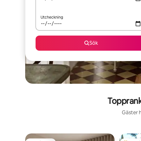
Utcheckning
Sök
Toppran
Gäster h