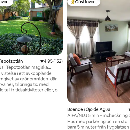
avorit
Gästfavorit
gästfavorit
Populär gästfavorit
Tepotzotlán
4,95 av 5 i genomsnittligt betyg, 152 omdöm
4,95 (152)
hus i Tepotzotlan magiska
 vistelse i ett avkopplande
mgivet av grönområden, där
va ner, tillbringa tid med
elta i fritidsaktiviteter eller, om
, arbeta hemifrån. Våra
mma utrymmen är utformade
ppet koncept så att du kan
Boende i Ojo de Agua
de gröna utrymmena och inte
AIFA/NLU 5 min + incheckning
ängd i ett rum; du kommer att få
runt + faktura-parkering-V
Hus med parkering och en stor
agiska stunder tillsammans
bara 5 minuter från flygplatsen 
vänner. Vi är ett ställe