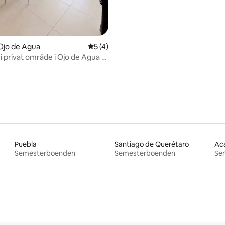
Ojo de Agua
5 av 5 i genomsnittligt betyg, 4 omdöm
5 (4)
i privat område i Ojo de Agua 15
rån AIFA
Puebla
Santiago de Querétaro
Ac
Semesterboenden
Semesterboenden
Se