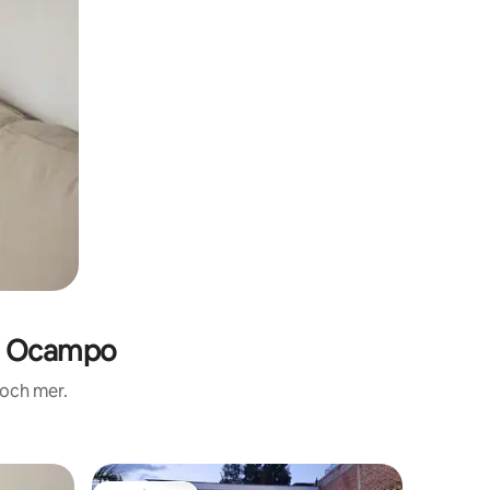
e Ocampo
 och mer.
Lägenhet 