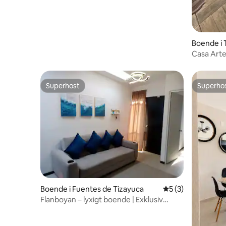
Boende i 
Casa Arte
Superhost
Superho
Superhost
Superho
Boende i Fuentes de Tizayuca
5 av 5 i genomsni
5 (3)
Flanboyan – lyxigt boende | Exklusiv
paviljong och pool