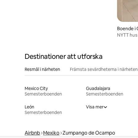
Boende i 
NYTT hus 
minuter f
Destinationer att utforska
Resmål i närheten
Främsta sevärdheterna i närheten
Mexico City
Guadalajara
Semesterboenden
Semesterboenden
León
Visa mer
Semesterboenden
Airbnb
Mexiko
Zumpango de Ocampo