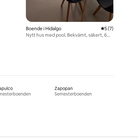
en
Boende i Hidalgo
5 av 5 i genomsni
5 (7)
Nytt hus med pool. Bekvämt, säkert, 6
personer
apulco
Zapopan
mesterboenden
Semesterboenden