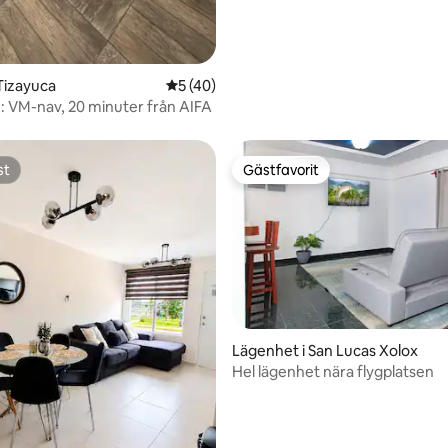
Tizayuca
5 av 5 i genomsnittligt betyg, 40 omdöm
5 (40)
: VM-nav, 20 minuter från AIFA
st
Gästfavorit
st
Gästfavorit
Lägenhet i San Lucas Xolox
Hel lägenhet nära flygplatsen
ttligt betyg, 3 omdömen