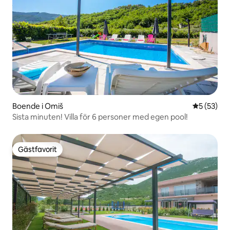
Boende i Omiš
5 av 5 i g
5 (53)
Sista minuten! Villa för 6 personer med egen pool!
Gästfavorit
Gästfavorit