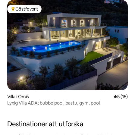
Gästfavorit
Populär gästfavorit
Villa i Omiš
5 av 5 i g
5 (15)
Lyxig Villa ADA; bubbelpool, bastu, gym, pool
Destinationer att utforska