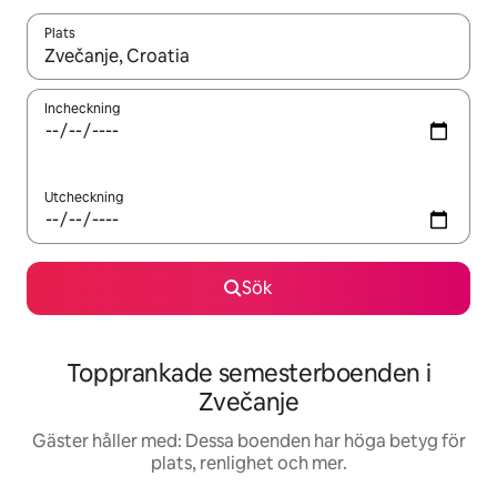
Plats
När resultaten är tillgängliga kan du navigera med upp- och ned
Incheckning
Utcheckning
Sök
Topprankade semesterboenden i
Zvečanje
Gäster håller med: Dessa boenden har höga betyg för
plats, renlighet och mer.