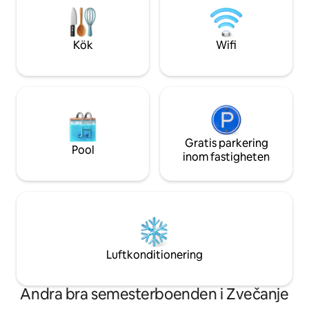
sällsynt som det ä
detalj var autentisk i skapandet av en
och upplev en sem
perfekt syntes av traditionella
är värdig en kung.
byggmetoder och moderna material.
Kök
Wifi
Lämnar rum, Jacuzzi, grill Du kan
kontakta mig via min mobiltelefon, e-
post, sms, WhatsApp, Viber Huset ligger
i hjärtat av gamla stan, bara några meter
från restauranger, kaféer,
souvenirbutiker, stormarknader,
sandstranden och kulturella
sevärdheter. Det finns en kyrka nära
Gratis parkering
Pool
huset, så du kan höra klockorna ringa.
inom fastigheten
Luftkonditionering
Andra bra semesterboenden i Zvečanje