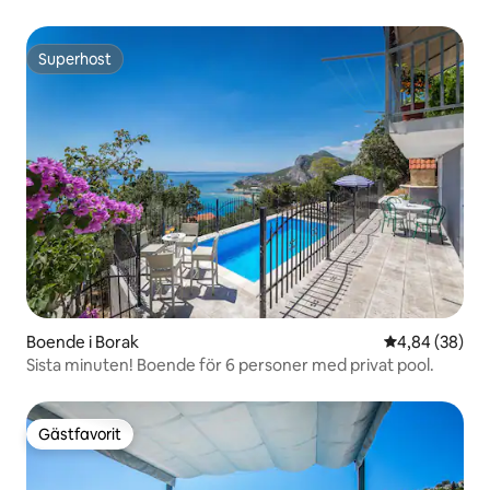
Superhost
Superhost
Boende i Borak
4,84 av 5 i g
4,84 (38)
Sista minuten! Boende för 6 personer med privat pool.
Gästfavorit
Gästfavorit