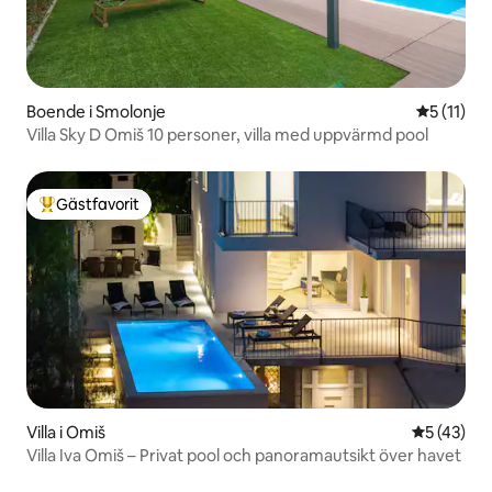
Boende i Smolonje
5 av 5 i 
5 (11)
Villa Sky D Omiš 10 personer, villa med uppvärmd pool
Gästfavorit
Populär gästfavorit
Villa i Omiš
5 av 5 i g
5 (43)
Villa Iva Omiš – Privat pool och panoramautsikt över havet