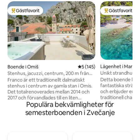
Gästfavorit
Gästfavorit
Populär gästfavorit
Populär gästfavor
Lägenhet i Marušić
Boende i Omiš
5 av 5 i genomsnittligt bet
5 (145)
Unikt strandhus med
Stenhus, jacuzzi, centrum, 200 m från
stranden
Detta boende ligg
Franco är ett traditionellt dalmatiskt
fantastiska stränd
stenhus i centrum av gamla stan i Omis.
och erbjuder en p
Det totalrenoverades mellan 2014 och
traditionell char
2017 och förvandlades till en liten
Populära bekvämligheter för
Detta boende är en
arkitektonisk juvel. Renoveringar gjordes
de få kvarvarande p
i samarbete med historiska
semesterboenden i Zvečanje
ställe. Tänk dig at
bevarandeexperter för att säkerställa
ljuden från havet,
att den ursprungliga arkitekturen i ett
en orörd stenstrand
gammalt dalmatiskt hus efterlevs.
vattnet bjuder in 
Arbetet utfördes av en expertarkitekt,
av Kroatien i ett 
som noggrant säkerställde att varje