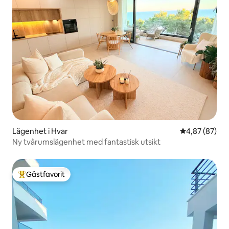
Lägenhet i Hvar
4,87 av 5 i g
4,87 (87)
Ny tvårumslägenhet med fantastisk utsikt
Gästfavorit
Populär gästfavorit