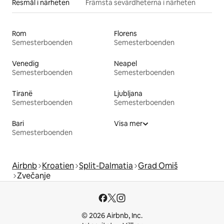
Resmål i närheten
Främsta sevärdheterna i närheten
Rom
Florens
Semesterboenden
Semesterboenden
Venedig
Neapel
Semesterboenden
Semesterboenden
Tiranë
Ljubljana
Semesterboenden
Semesterboenden
Bari
Visa mer
Semesterboenden
Airbnb
Kroatien
Split-Dalmatia
Grad Omiš
Zvečanje
© 2026 Airbnb, Inc.