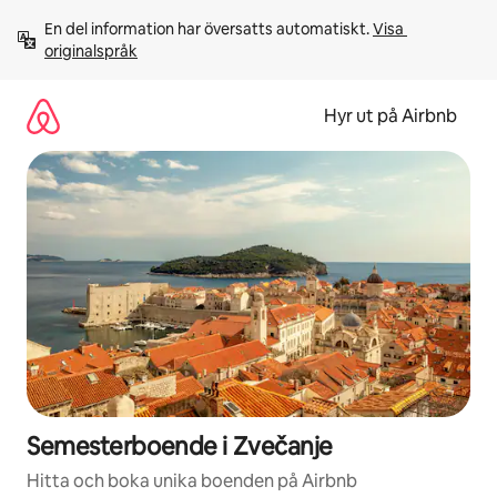
Hoppa
En del information har översatts automatiskt. 
Visa 
till
originalspråk
innehåll
Hyr ut på Airbnb
Semesterboende i Zvečanje
Hitta och boka unika boenden på Airbnb