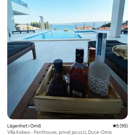
Lägenhet i Omiš
5 av 5 i g
5 (95)
Villa Kebeo - Penthouse, privat jacuzzi, Duce-Omis