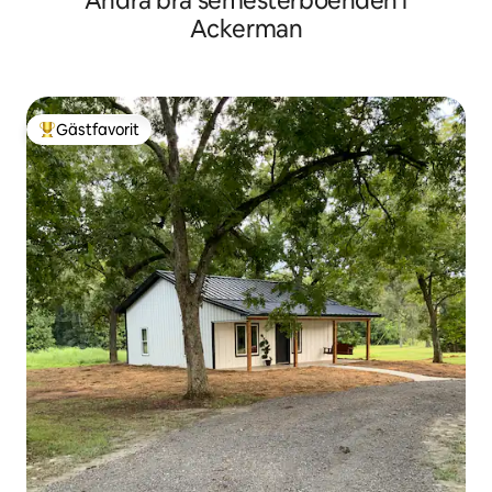
Andra bra semesterboenden i
Ackerman
Gästfavorit
Populär gästfavorit