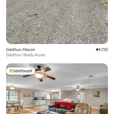
Gästhus i Macon
5 av 5 i g
5 (10)
Gästhus i Shady Acres
Gästfavorit
Populär gästfavorit