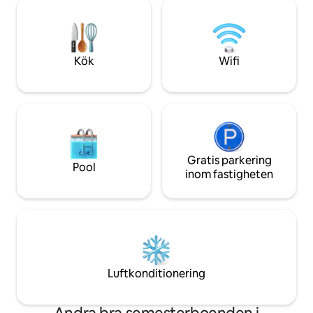
vattenpark i Philadelphia, eller vara på en
Landsbygden gör a
MSU-spel i Starkville. Det är mindre än 10
avskild från liv oc
minuter från Lake Tiak-O' Khata, och
verandan eller und
bara 7 miles från Walmart och Main
Street.
Kök
Wifi
Gratis parkering
Pool
inom fastigheten
Luftkonditionering