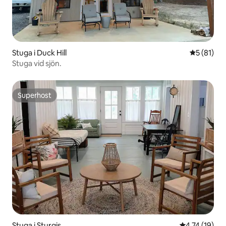
Stuga i Duck Hill
5 av 5 i g
5 (81)
Stuga vid sjön.
Superhost
Superhost
Stuga i Sturgis
4,74 av 5 i g
4,74 (19)