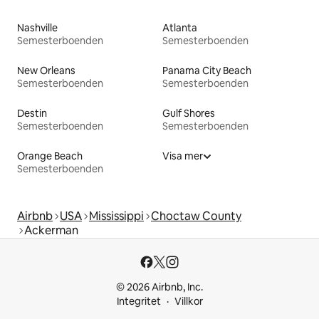
Nashville
Atlanta
Semesterboenden
Semesterboenden
New Orleans
Panama City Beach
Semesterboenden
Semesterboenden
Destin
Gulf Shores
Semesterboenden
Semesterboenden
Orange Beach
Visa mer
Semesterboenden
Airbnb
USA
Mississippi
Choctaw County
Ackerman
© 2026 Airbnb, Inc.
Integritet
Villkor