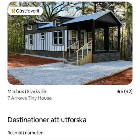
Gästfavorit
Populär gästfavorit
Minihus i Starkville
5 av 5 i g
5 (92)
7 Arrows Tiny House
Destinationer att utforska
Resmål i närheten