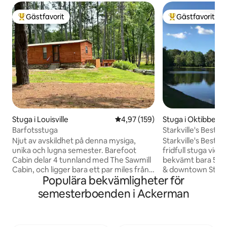
Gästfavorit
Gästfavorit
Populär gästfavorit
Populär gästfavor
Stuga i Louisville
4,97 av 5 i genomsnittligt bet
4,97 (159)
Stuga i Oktibbeha
Barfotsstuga
Starkville's Best K
Njut av avskildhet på denna mysiga,
Starkville's Best 
unika och lugna semester. Barefoot
fridfull stuga vid en
Cabin delar 4 tunnland med The Sawmill
bekvämt bara 5 m
Cabin, och ligger bara ett par miles från
& downtown Starkvi
Populära bekvämligheter för
stadens gränser i Louisville. Det ligger
ger enkel tillgång t
centralt mellan Philadelphia och
inklusive Hwy 45, 
semesterboenden i Ackerman
Starkville. Så med bara en 30-45
bort. Vi är bara 13
minuters bilresa kan du njuta av
Golf Club i West P
Neshoba County Fair, kasino och
från The W i Colu