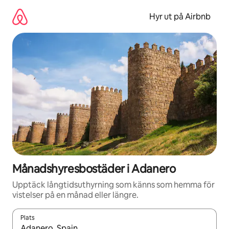
Hoppa
till
Hyr ut på Airbnb
innehåll
Månadshyresbostäder i Adanero
Upptäck långtidsuthyrning som känns som hemma för
vistelser på en månad eller längre.
Plats
När resultaten är tillgängliga kan du navigera med upp- och ned