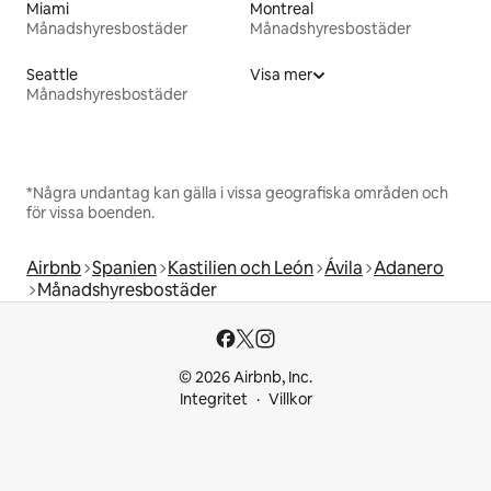
Miami
Montreal
Månadshyresbostäder
Månadshyresbostäder
Seattle
Visa mer
Månadshyresbostäder
*Några undantag kan gälla i vissa geografiska områden och
för vissa boenden.
Airbnb
Spanien
Kastilien och León
Ávila‎
Adanero
Månadshyresbostäder
© 2026 Airbnb, Inc.
Integritet
Villkor