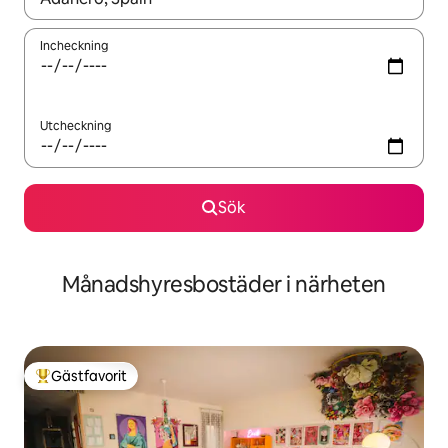
Incheckning
Utcheckning
Sök
Månadshyresbostäder i närheten
Gästfavorit
Populär gästfavorit