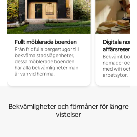
Fullt möblerade boenden
Digitala nom
affärsresenär
Från fridfulla bergsstugor till
bekväma stadslägenheter,
Bekvämt boend
dessa möblerade boenden
nomader och d
har alla bekvämligheter man
med wifi och d
är van vid hemma.
arbetsytor.
Bekvämligheter och förmåner för längre
vistelser