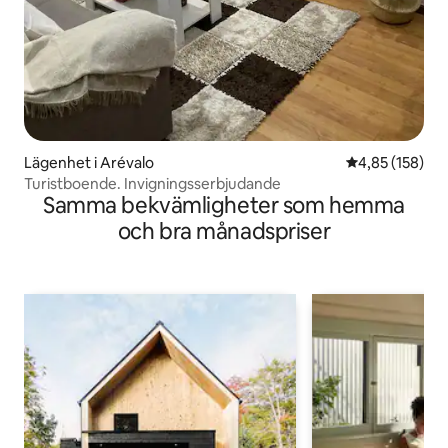
Lägenhet i Arévalo
4,85 av 5 i ge
4,85 (158)
Turistboende. Invigningsserbjudande
Samma bekvämligheter som hemma
och bra månadspriser