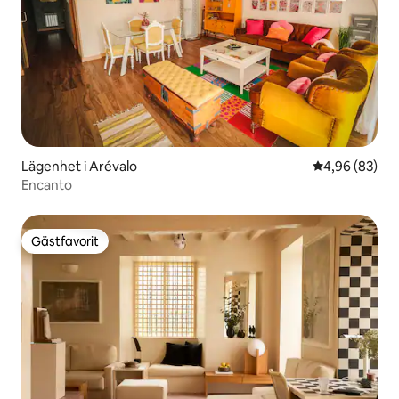
Lägenhet i Arévalo
4,96 av 5 i g
4,96 (83)
Encanto
Gästfavorit
Gästfavorit