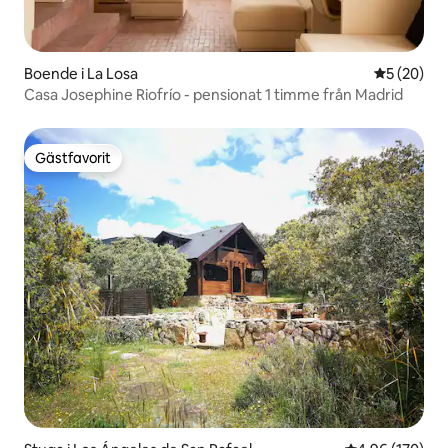
Boende i La Losa
5 av 5 i g
5 (20)
Casa Josephine Riofrío - pensionat 1 timme från Madrid
Gästfavorit
Gästfavorit