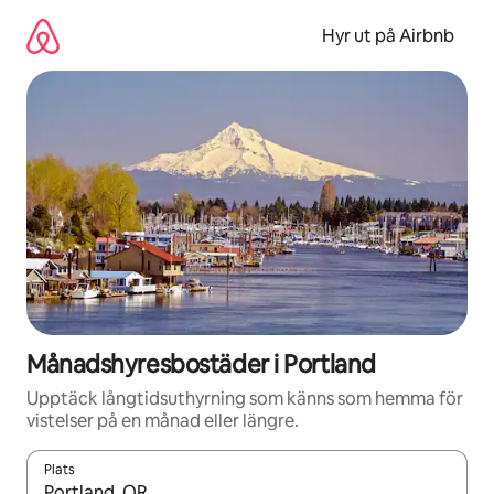
Hoppa
till
Hyr ut på Airbnb
innehåll
Månadshyresbostäder i Portland
Upptäck långtidsuthyrning som känns som hemma för
vistelser på en månad eller längre.
Plats
När resultaten är tillgängliga kan du navigera med upp- och ned