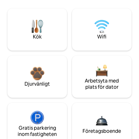
Kök
Wifi
Arbetsyta med
Djurvänligt
plats för dator
Gratis parkering
Företagsboende
inom fastigheten