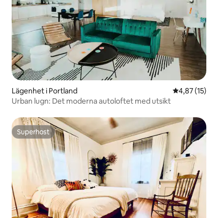
Lägenhet i Portland
4,87 av 5 i g
4,87 (15)
Urban lugn: Det moderna autoloftet med utsikt
Superhost
Superhost