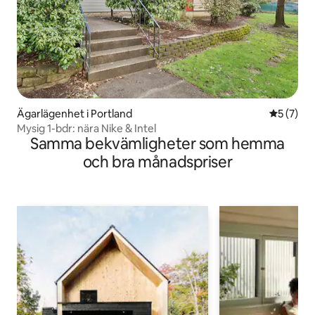
Ägarlägenhet i Portland
5 av 5 i 
5 (7)
Mysig 1-bdr: nära Nike & Intel
Samma bekvämligheter som hemma
och bra månadspriser