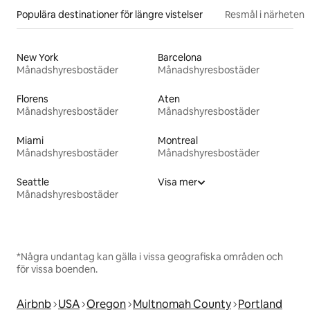
Populära destinationer för längre vistelser
Resmål i närheten
New York
Barcelona
Månadshyresbostäder
Månadshyresbostäder
Florens
Aten
Månadshyresbostäder
Månadshyresbostäder
Miami
Montreal
Månadshyresbostäder
Månadshyresbostäder
Seattle
Visa mer
Månadshyresbostäder
*Några undantag kan gälla i vissa geografiska områden och
för vissa boenden.
Airbnb
USA
Oregon
Multnomah County
Portland