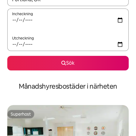
Incheckning
Utcheckning
Sök
Månadshyresbostäder i närheten
Superhost
Superhost