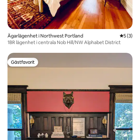
Ägarlägenhet i Northwest Portland
5 av 5 i 
5 (3)
1BR lägenhet i centrala Nob Hill/NW Alphabet District
Gästfavorit
Gästfavorit