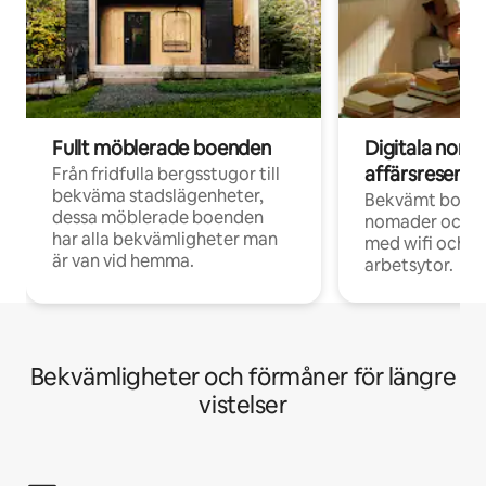
Fullt möblerade boenden
Digitala nom
affärsresenär
Från fridfulla bergsstugor till
bekväma stadslägenheter,
Bekvämt boend
dessa möblerade boenden
nomader och d
har alla bekvämligheter man
med wifi och d
är van vid hemma.
arbetsytor.
Bekvämligheter och förmåner för längre
vistelser