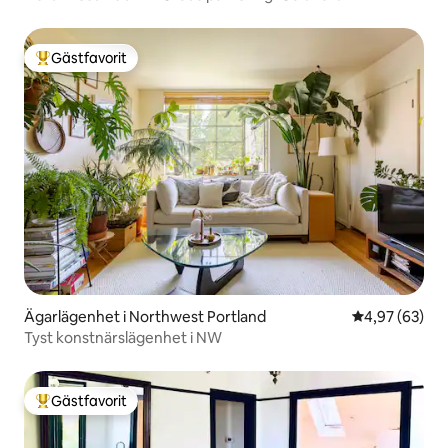
Gästfavorit
Populär gästfavorit
Ägarlägenhet i Northwest Portland
4,97 av 5 i g
4,97 (63)
Tyst konstnärslägenhet i NW
Gästfavorit
Populär gästfavorit