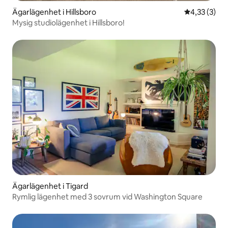
Ägarlägenhet i Hillsboro
4,33 av 5 i 
4,33 (3)
Mysig studiolägenhet i Hillsboro!
Ägarlägenhet i Tigard
Rymlig lägenhet med 3 sovrum vid Washington Square