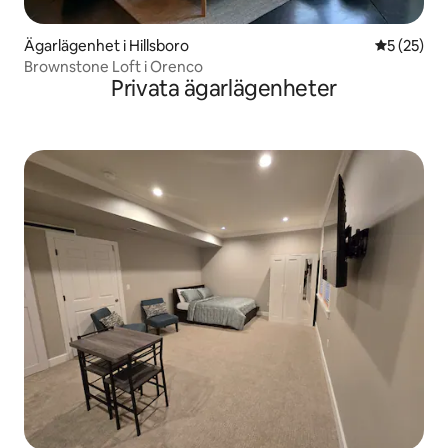
Ägarlägenhet i Hillsboro
5 av 5 i g
5 (25)
Brownstone Loft i Orenco
Privata ägarlägenheter