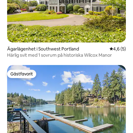
Ägarlägenhet i Southwest Portland
4,6 av 5 i 
4,6 (5)
Härlig svit med 1 sovrum på historiska Wilcox Manor
Gästfavorit
Gästfavorit