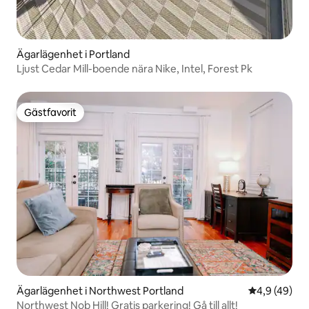
Ägarlägenhet i Portland
Ljust Cedar Mill-boende nära Nike, Intel, Forest Pk
Gästfavorit
Gästfavorit
Ägarlägenhet i Northwest Portland
4,9 av 5 i g
4,9 (49)
Northwest Nob Hill! Gratis parkering! Gå till allt!