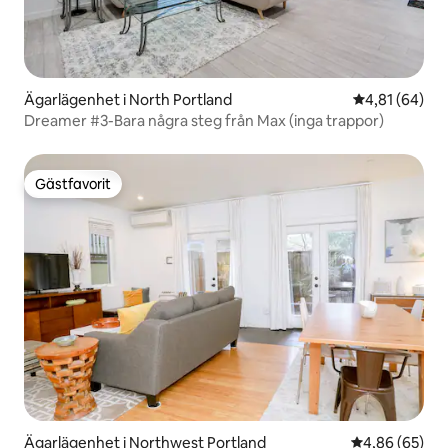
Ägarlägenhet i North Portland
4,81 av 5 i g
4,81 (64)
Dreamer #3-Bara några steg från Max (inga trappor)
Gästfavorit
Gästfavorit
Ägarlägenhet i Northwest Portland
4,86 av 5 i g
4,86 (65)