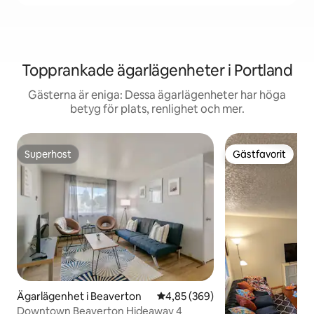
Topprankade ägarlägenheter i Portland
Gästerna är eniga: Dessa ägarlägenheter har höga
betyg för plats, renlighet och mer.
Superhost
Gästfavorit
Superhost
Gästfavorit
Ägarlägenhet i Beaverton
4,85 av 5 i genomsnittligt bety
4,85 (369)
Downtown Beaverton Hideaway 4