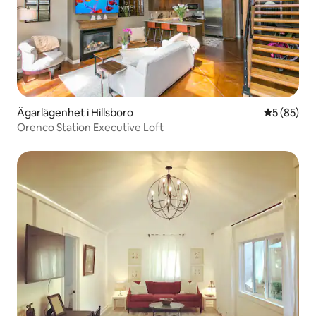
Ägarlägenhet i Hillsboro
5 av 5 i g
5 (85)
Orenco Station Executive Loft