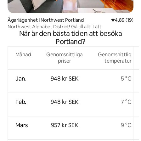
Ägarlägenhet i Northwest Portland
4,89 av 5 i g
4,89 (19)
Northwest Alphabet District! Gå till allt! Lätt
När är den bästa tiden att besöka
Portland?
Månad
Genomsnittliga
Genomsnittlig
priser
temperatur
Jan.
948 kr SEK
5 °C
Feb.
948 kr SEK
7 °C
Mars
957 kr SEK
9 °C