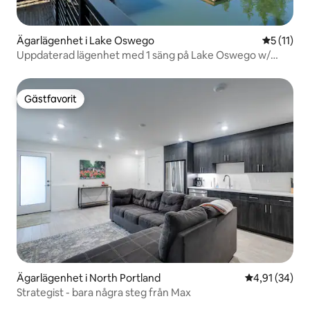
Ägarlägenhet i Lake Oswego
5 av 5 i 
5 (11)
Uppdaterad lägenhet med 1 säng på Lake Oswego w/
parkering!
Gästfavorit
Gästfavorit
Ägarlägenhet i North Portland
4,91 av 5 i g
4,91 (34)
Strategist - bara några steg från Max