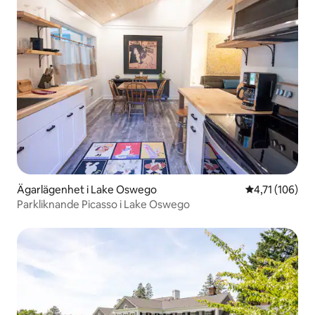
Ägarlägenhet i Lake Oswego
4,71 av 5 i ge
4,71 (106)
Parkliknande Picasso i Lake Oswego