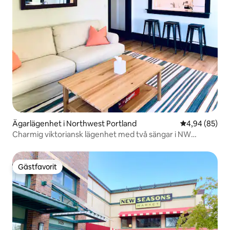
Ägarlägenhet i Northwest Portland
4,94 av 5 i g
4,94 (85)
Charmig viktoriansk lägenhet med två sängar i NW
Portland
Gästfavorit
Gästfavorit