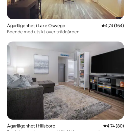
Ägarlägenhet i Lake Oswego
4,74 av 5 i ge
4,74 (164)
Boende med utsikt över trädgården
Ägarlägenhet i Hillsboro
4,74 av 5 i g
4,74 (80)