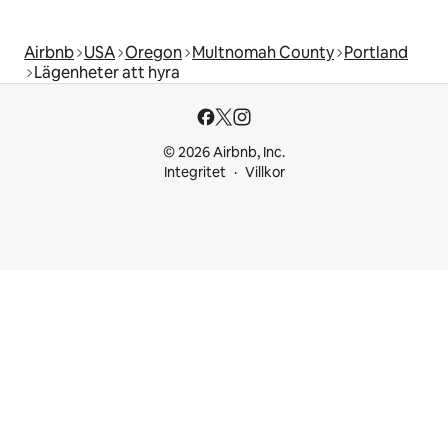
Airbnb
USA
Oregon
Multnomah County
Portland
Lägenheter att hyra
© 2026 Airbnb, Inc.
Integritet
Villkor