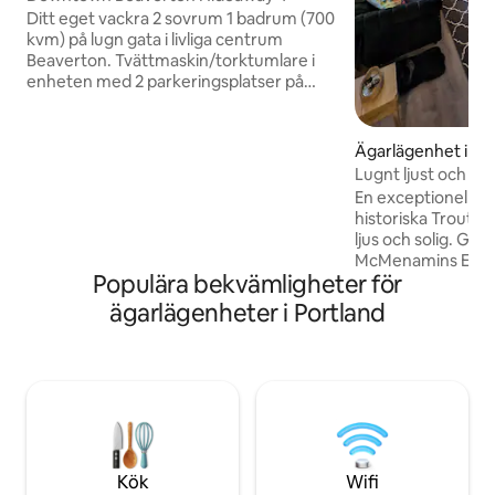
Ditt eget vackra 2 sovrum 1 badrum (700
kvm) på lugn gata i livliga centrum
Beaverton. Tvättmaskin/torktumlare i
enheten med 2 parkeringsplatser på
gatan och massor av gatuparkering.
Bänkskivor i granit, trägolv och nya
kakelgolv överallt. Privat bakgård.
Ägarlägenhet i Wo
Gångavstånd till restauranger, barer,
Lugnt ljust och sol
shopping, bibliotek, lördagsmarknad
En exceptionell lä
Marknad etc. och 12 minuters promenad
historiska Troutda
(6 miles) till Beaverton Transit Center
ljus och solig. Gån
MAX station (direkt till centrala
McMenamins Edgef
Portland). Det finns 2 queen-sängar, en i
Populära bekvämligheter för
Columbia Gorge, m
varje sovrum. Soffan fälls också ner.
och historiska la
ägarlägenheter i Portland
Multnomah Falls, 
och cykelvägar, m
minuter från cent
lägenhet är fullt i
bekvämligheter du
utrustat kök, 2 m
vardagsrum och m
inhägnad bakgård
Kök
Wifi
sittplatser utomhu