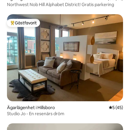
Northwest Nob Hill Alphabet District! Gratis parkering
Gästfavorit
Populär gästfavorit
Ägarlägenhet i Hillsboro
5 av 5 i g
5 (45)
Studio Jo - En resenärs dröm