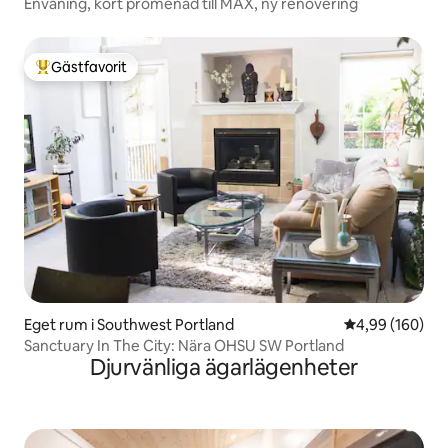
Envåning, kort promenad till MAX, ny renovering
Gästfavorit
Populär gästfavorit
Eget rum i Southwest Portland
4,99 av 5 i ge
4,99 (160)
Sanctuary In The City: Nära OHSU SW Portland
Djurvänliga ägarlägenheter