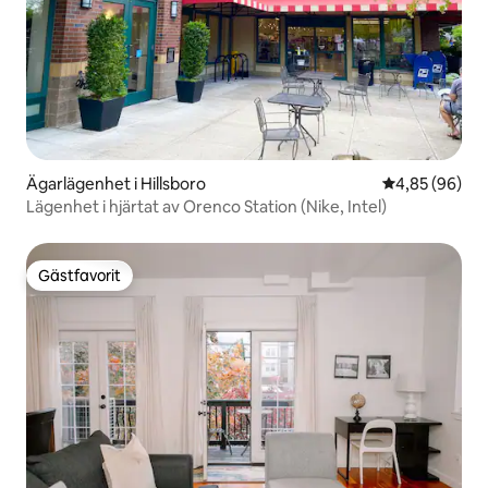
Ägarlägenhet i Hillsboro
4,85 av 5 i g
4,85 (96)
Lägenhet i hjärtat av Orenco Station (Nike, Intel)
Gästfavorit
Gästfavorit