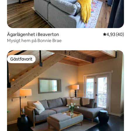
Ägarlägenhet i Beaverton
4,93 av 5 i g
4,93 (40)
Mysigt hem på Bonnie Brae
Gästfavorit
Gästfavorit