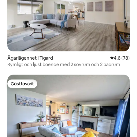
Ägarlägenhet i Tigard
4,6 av 5 i g
4,6 (78)
Rymligt och ljust boende med 2 sovrum och 2 badrum
Gästfavorit
Gästfavorit