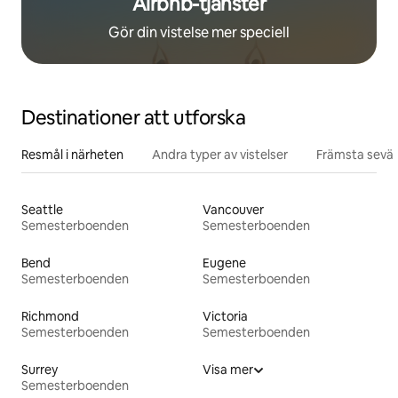
Airbnb-tjänster
Gör din vistelse mer speciell
Destinationer att utforska
Resmål i närheten
Andra typer av vistelser
Främsta sevär
Seattle
Vancouver
Semesterboenden
Semesterboenden
Bend
Eugene
Semesterboenden
Semesterboenden
Richmond
Victoria
Semesterboenden
Semesterboenden
Surrey
Visa mer
Semesterboenden