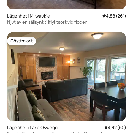
Lägenhet i Milwaukie
4,88 av 5 i ge
4,88 (261)
Njut av en sällsynt tillflyktsort vid floden
Gästfavorit
Gästfavorit
Lägenhet i Lake Oswego
4,92 av 5 i g
4,92 (60)