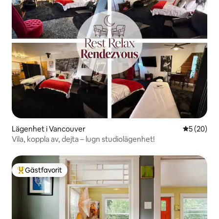
Lägenhet i Vancouver
5 av 5 i g
5 (20)
Vila, koppla av, dejta – lugn studiolägenhet!
Gästfavorit
Populär gästfavorit