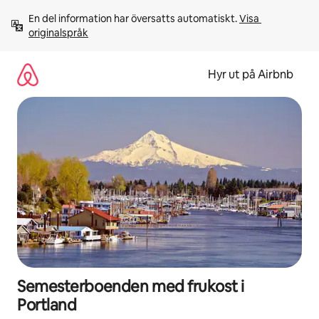
Hoppa
En del information har översatts automatiskt. 
Visa 
till
originalspråk
innehåll
Hyr ut på Airbnb
Semesterboenden med frukost i
Portland