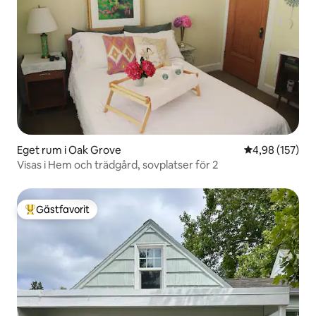
Eget rum i Oak Grove
4,98 av 5 i ge
4,98 (157)
Visas i Hem och trädgård, sovplatser för 2
Gästfavorit
Populär gästfavorit