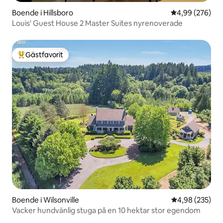
Boende i Hillsboro
4,99 av 5 i ge
4,99 (276)
Louis' Guest House 2 Master Suites nyrenoverade
Gästfavorit
Populär gästfavorit
Boende i Wilsonville
4,98 av 5 i ge
4,98 (235)
Vacker hundvänlig stuga på en 10 hektar stor egendom