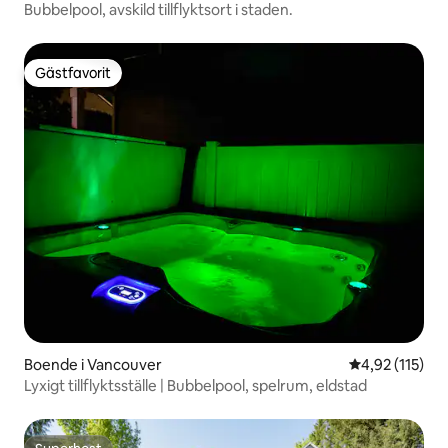
Bubbelpool, avskild tillflyktsort i staden.
Gästfavorit
Gästfavorit
Boende i Vancouver
4,92 av 5 i ge
4,92 (115)
Lyxigt tillflyktsställe | Bubbelpool, spelrum, eldstad