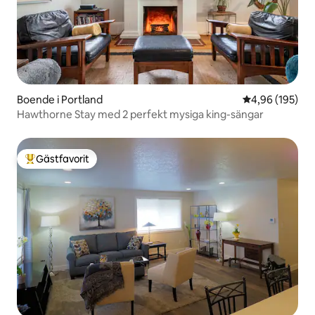
Boende i Portland
4,96 av 5 i ge
4,96 (195)
Hawthorne Stay med 2 perfekt mysiga king-sängar
Gästfavorit
Populär gästfavorit