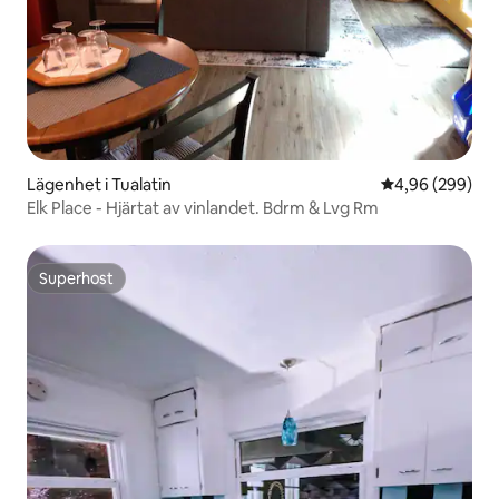
Lägenhet i Tualatin
4,96 av 5 i ge
4,96 (299)
Elk Place - Hjärtat av vinlandet. Bdrm & Lvg Rm
Superhost
Superhost