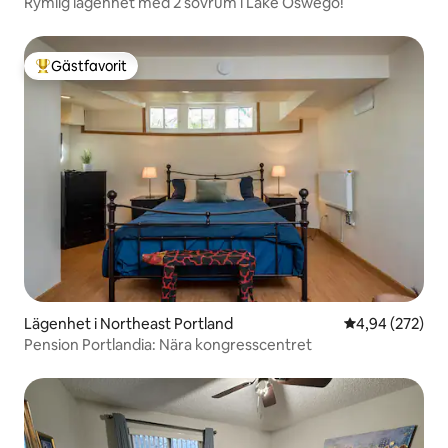
Rymlig lägenhet med 2 sovrum i Lake Oswego!
Gästfavorit
Populär gästfavorit
Lägenhet i Northeast Portland
4,94 av 5 i ge
4,94 (272)
Pension Portlandia: Nära kongresscentret