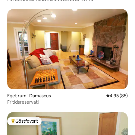
Eget rum i Damascus
4,95 av 5 i g
4,95 (85)
Fritidsreservat!
Gästfavorit
Populär gästfavorit