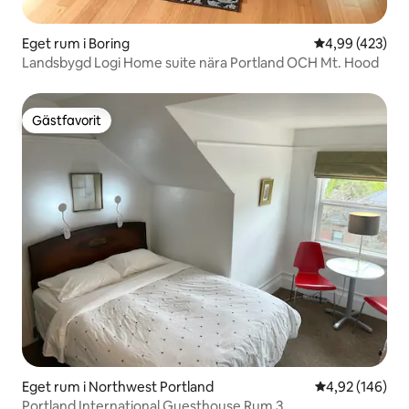
Eget rum i Boring
4,99 av 5 i ge
4,99 (423)
Landsbygd Logi Home suite nära Portland OCH Mt. Hood
Gästfavorit
Gästfavorit
Eget rum i Northwest Portland
4,92 av 5 i ge
4,92 (146)
Portland International Guesthouse Rum 3