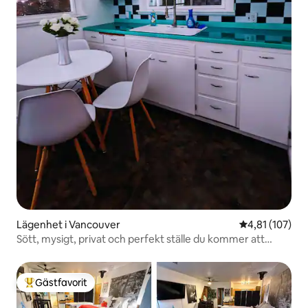
Lägenhet i Vancouver
4,81 av 5 i ge
4,81 (107)
Sött, mysigt, privat och perfekt ställe du kommer att
älska!
Gästfavorit
Populär gästfavorit