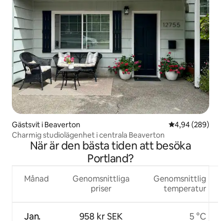
Gästsvit i Beaverton
4,94 av 5 i ge
4,94 (289)
Charmig studiolägenhet i centrala Beaverton
När är den bästa tiden att besöka
Portland?
Månad
Genomsnittliga
Genomsnittlig
priser
temperatur
Jan.
958 kr SEK
5 °C