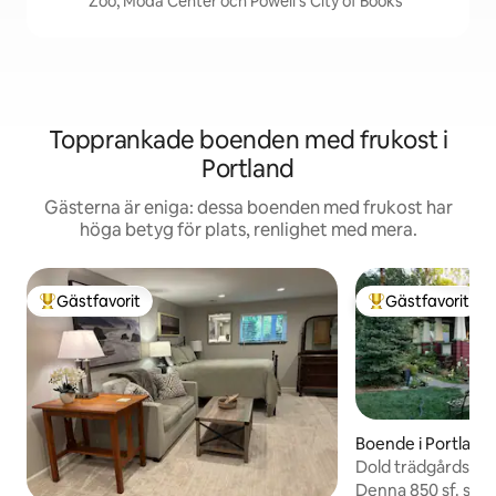
Zoo, Moda Center och Powell's City of Books
Topprankade boenden med frukost i
Portland
Gästerna är eniga: dessa boenden med frukost har
höga betyg för plats, renlighet med mera.
Gästfavorit
Gästfavorit
Populär gästfavorit
Populär gästfavor
Boende i Portland
Dold trädgårdsst
Denna 850 sf. stug