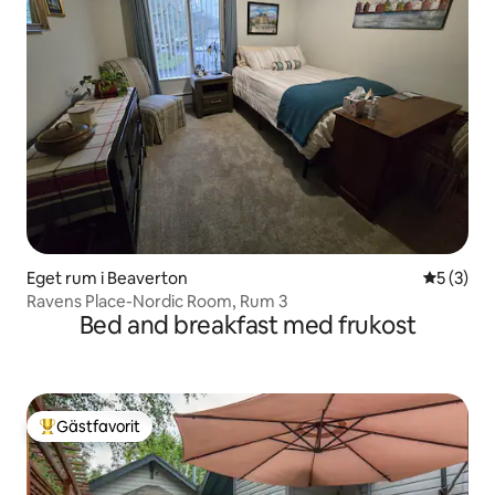
Eget rum i Beaverton
5 av 5 i 
5 (3)
Ravens Place-Nordic Room, Rum 3
Bed and breakfast med frukost
Gästfavorit
Populär gästfavorit