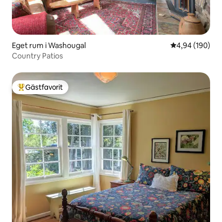
Eget rum i Washougal
4,94 av 5 i ge
4,94 (190)
Country Patios
Gästfavorit
Populär gästfavorit