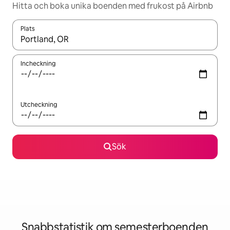
Hitta och boka unika boenden med frukost på Airbnb
Plats
När resultaten är tillgängliga kan du navigera med upp- och ned
Incheckning
Utcheckning
Sök
Snabbstatistik om semesterboenden