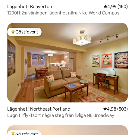
Lägenhet i Beaverton
4,99 av 5 i ge
4,99 (160)
1200ft 2:a våningen lägenhet nära Nike World Campus
Gästfavorit
Populär gästfavorit
Lägenhet i Northeast Portland
4,98 av 5 i ge
4,98 (503)
Lugn tillflyktsort några steg från livliga NE Broadway
Gästfavorit