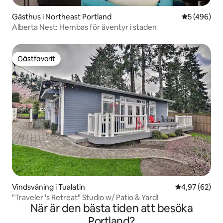
Gästhus i Northeast Portland
5 av 5 i ge
5 (496)
Alberta Nest: Hembas för äventyr i staden
Gästfavorit
Gästfavorit
Vindsvåning i Tualatin
4,97 av 5 i g
4,97 (62)
"Traveler 's Retreat" Studio w/ Patio & Yard!
När är den bästa tiden att besöka
Portland?