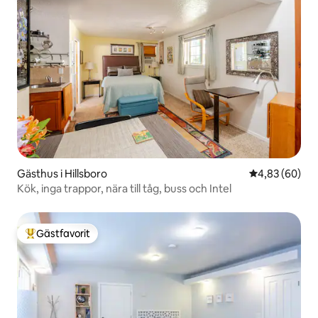
Gästhus i Hillsboro
4,83 av 5 i g
4,83 (60)
Kök, inga trappor, nära till tåg, buss och Intel
Gästfavorit
Populär gästfavorit