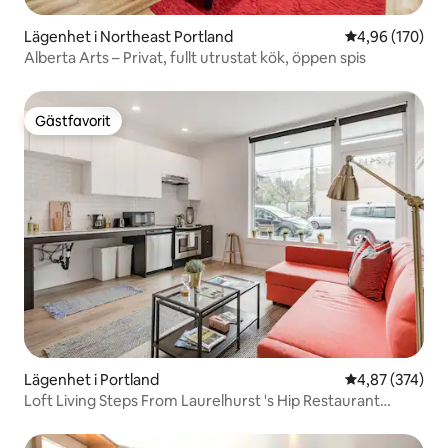
Lägenhet i Northeast Portland
4,96 av 5 i ge
4,96 (170)
Alberta Arts – Privat, fullt utrustat kök, öppen spis
Gästfavorit
Gästfavorit
Lägenhet i Portland
4,87 av 5 i ge
4,87 (374)
Loft Living Steps From Laurelhurst 's Hip Restaurant
Scene