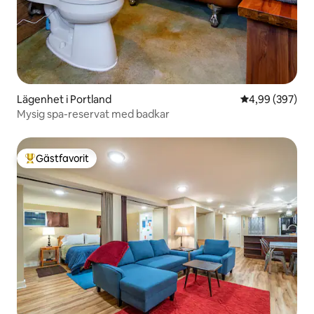
Lägenhet i Portland
4,99 av 5 i ge
4,99 (397)
Mysig spa-reservat med badkar
Gästfavorit
Populär gästfavorit