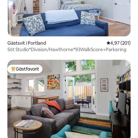
Gästsvit i Portland
4,97 av 5 i ge
4,97 (201)
Söt Studio*Division/Hawthorne*93WalkScore+Parkering
Gästfavorit
Populär gästfavorit