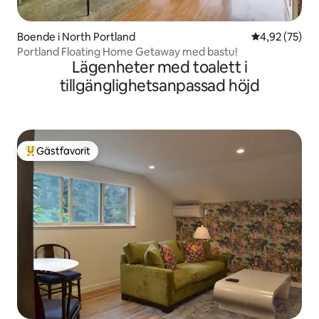
Boende i North Portland
4,92 av 5 i g
4,92 (75)
Portland Floating Home Getaway med bastu!
Lägenheter med toalett i
tillgänglighetsanpassad höjd
Gästfavorit
Populär gästfavorit