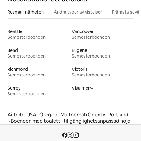
Resmål i närheten
Andra typer av vistelser
Främsta sevär
Seattle
Vancouver
Semesterboenden
Semesterboenden
Bend
Eugene
Semesterboenden
Semesterboenden
Richmond
Victoria
Semesterboenden
Semesterboenden
Surrey
Visa mer
Semesterboenden
Airbnb
USA
Oregon
Multnomah County
Portland
Boenden med toalett i tillgänglighetsanpassad höjd