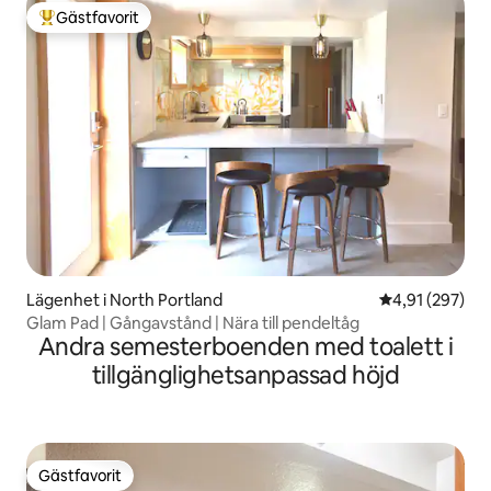
Gästfavorit
Populär gästfavorit
Lägenhet i North Portland
4,91 av 5 i ge
4,91 (297)
Glam Pad | Gångavstånd | Nära till pendeltåg
Andra semesterboenden med toalett i
tillgänglighetsanpassad höjd
Gästfavorit
Gästfavorit