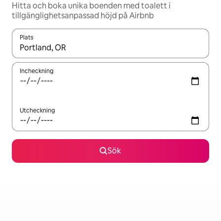
Hitta och boka unika boenden med toalett i
tillgänglighetsanpassad höjd på Airbnb
Plats
När resultaten är tillgängliga kan du navigera med upp- och ned
Incheckning
Utcheckning
Sök