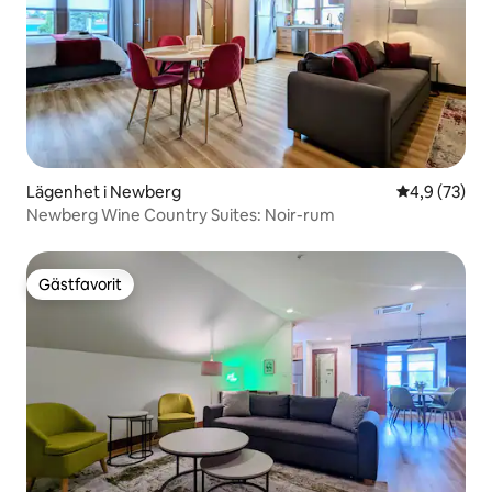
Lägenhet i Newberg
4,9 av 5 i g
4,9 (73)
Newberg Wine Country Suites: Noir-rum
Gästfavorit
Gästfavorit