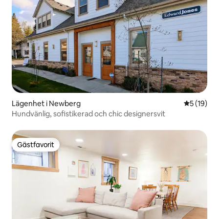
Lägenhet i Newberg
5 av 5 i g
5 (19)
Hundvänlig, sofistikerad och chic designersvit
Gästfavorit
Gästfavorit