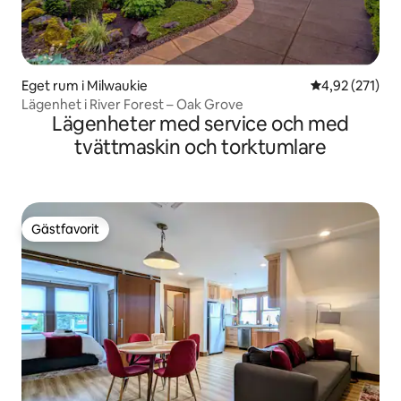
Eget rum i Milwaukie
4,92 av 5 i ge
4,92 (271)
Lägenhet i River Forest – Oak Grove
Lägenheter med service och med
tvättmaskin och torktumlare
Gästfavorit
Gästfavorit