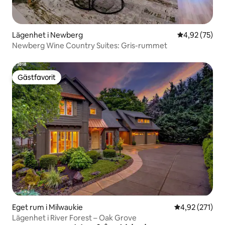
Lägenhet i Newberg
4,92 av 5 i g
4,92 (75)
Newberg Wine Country Suites: Gris-rummet
Gästfavorit
Gästfavorit
Eget rum i Milwaukie
4,92 av 5 i ge
4,92 (271)
Lägenhet i River Forest – Oak Grove