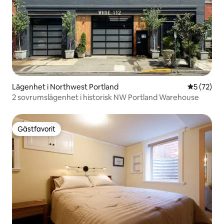
Lägenhet i Northwest Portland
5 av 5 i g
5 (72)
2 sovrumslägenhet i historisk NW Portland Warehouse
Gästfavorit
Gästfavorit