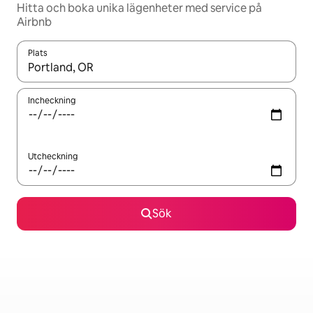
Hitta och boka unika lägenheter med service på
Airbnb
Plats
När resultaten är tillgängliga kan du navigera med upp- och ned
Incheckning
Utcheckning
Sök