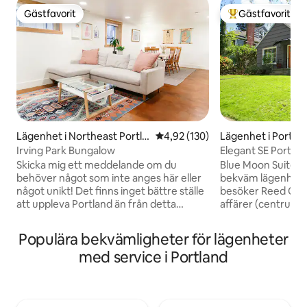
Gästfavorit
Gästfavorit
Gästfavorit
Populär gästfavor
Lägenhet i Northeast Portla
4,92 av 5 i genomsnittligt bet
4,92 (130)
Lägenhet i Portla
nd
Irving Park Bungalow
Elegant SE Portla
MOON SUITE
Skicka mig ett meddelande om du
Blue Moon Suite ä
behöver något som inte anges här eller
bekväm lägenhet 
något unikt! Det finns inget bättre ställe
besöker Reed Colle
att uppleva Portland än från detta
affärer (centrum l
vackra gömställe inbäddat i ett av
bort) eller om du b
Portlands mest eftertraktade
Vi ser fram emot at
Populära bekvämligheter för lägenheter
grannskap! Gör sällskap med dina
vårt hem och sträv
med service i Portland
vänner och familj i Irving park för en
vistelse så bekväm
picknick, basket eller en tennismatch.
som vi tar din inte
Eller hoppa över till Williams och
erbjuder privat till
Mississippi för några av de mest kända
inredd men bekvä