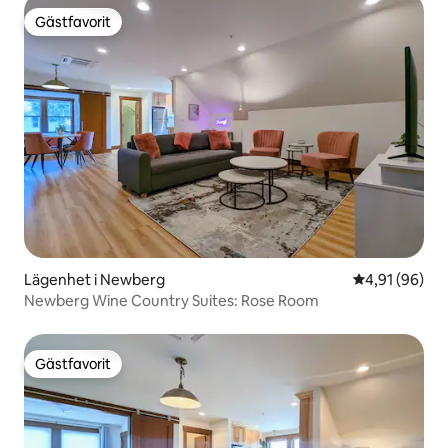
Gästfavorit
Gästfavorit
Lägenhet i Newberg
4,91 av 5 i g
4,91 (96)
Newberg Wine Country Suites: Rose Room
Gästfavorit
Gästfavorit