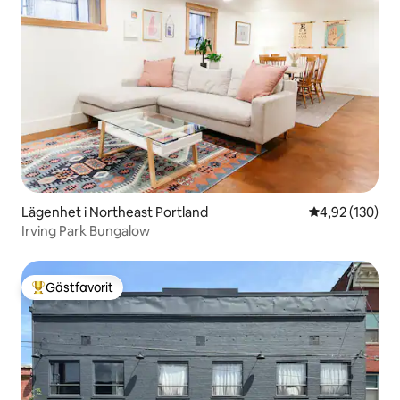
Lägenhet i Northeast Portland
4,92 av 5 i ge
4,92 (130)
Irving Park Bungalow
Gästfavorit
Populär gästfavorit