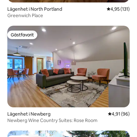
Lägenhet i North Portland
4,95 av 5 i ge
4,95 (131)
Greenwich Place
Gästfavorit
Gästfavorit
Lägenhet i Newberg
4,91 av 5 i g
4,91 (96)
Newberg Wine Country Suites: Rose Room