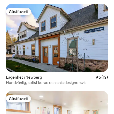
Gästfavorit
Gästfavorit
Lägenhet i Newberg
5 av 5 i g
5 (19)
Hundvänlig, sofistikerad och chic designersvit
Gästfavorit
Gästfavorit