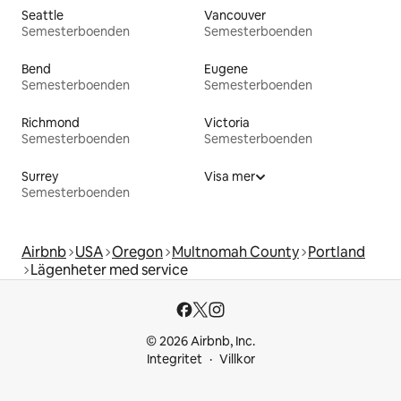
Seattle
Vancouver
Semesterboenden
Semesterboenden
Bend
Eugene
Semesterboenden
Semesterboenden
Richmond
Victoria
Semesterboenden
Semesterboenden
Surrey
Visa mer
Semesterboenden
Airbnb
USA
Oregon
Multnomah County
Portland
Lägenheter med service
© 2026 Airbnb, Inc.
Integritet
Villkor