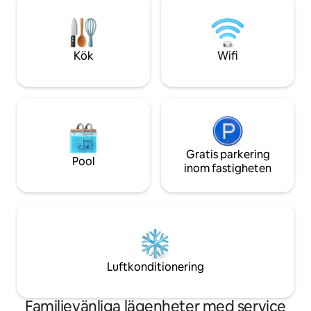
restaurangerna i Portland. Mycket nära
nedervåningen med
kongressen och Moda centrum som ger
du kan behöva.
dig enorma alternativ för underhållning.
Kök
Wifi
Gratis parkering
Pool
inom fastigheten
Luftkonditionering
Familjevänliga lägenheter med service