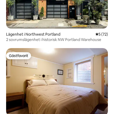
Lägenhet i Northwest Portland
5 av 5 i g
5 (72)
2 sovrumslägenhet i historisk NW Portland Warehouse
Gästfavorit
Gästfavorit