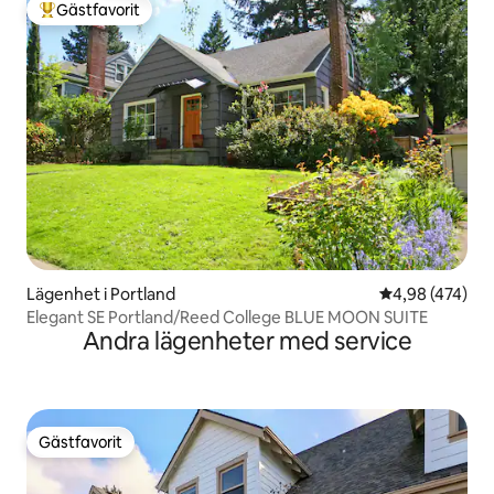
Gästfavorit
Populär gästfavorit
Lägenhet i Portland
4,98 av 5 i ge
4,98 (474)
Elegant SE Portland/Reed College BLUE MOON SUITE
Andra lägenheter med service
Gästfavorit
Gästfavorit