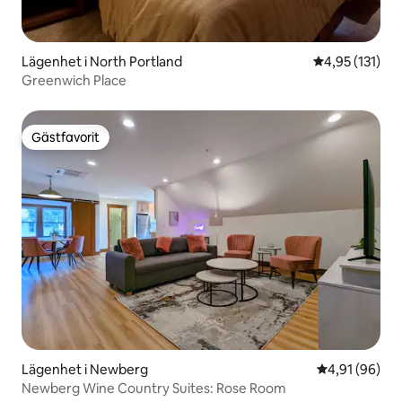
Lägenhet i North Portland
4,95 av 5 i ge
4,95 (131)
Greenwich Place
Gästfavorit
Gästfavorit
Lägenhet i Newberg
4,91 av 5 i g
4,91 (96)
Newberg Wine Country Suites: Rose Room