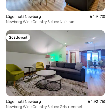
Lägenhet i Newberg
4,9 av 5 i g
4,9 (73)
Newberg Wine Country Suites: Noir-rum
Gästfavorit
Gästfavorit
Lägenhet i Newberg
4,92 av 5 i g
4,92 (75)
Newberg Wine Country Suites: Gris-rummet