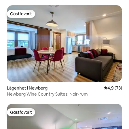
Gästfavorit
Gästfavorit
Lägenhet i Newberg
4,9 av 5 i g
4,9 (73)
Newberg Wine Country Suites: Noir-rum
Gästfavorit
Gästfavorit