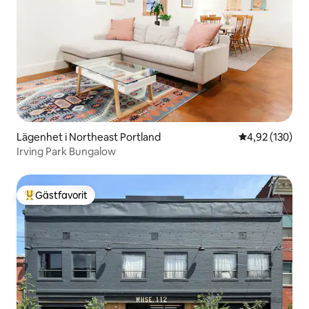
Lägenhet i Northeast Portland
4,92 av 5 i ge
4,92 (130)
Irving Park Bungalow
Gästfavorit
Populär gästfavorit