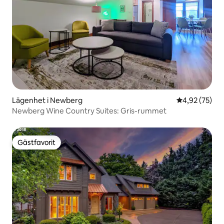
Lägenhet i Newberg
4,92 av 5 i g
4,92 (75)
Newberg Wine Country Suites: Gris-rummet
Gästfavorit
Gästfavorit