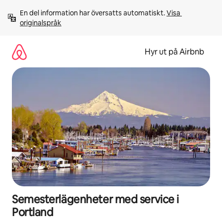
Hoppa
En del information har översatts automatiskt. 
Visa 
till
originalspråk
innehåll
Hyr ut på Airbnb
Semesterlägenheter med service i
Portland