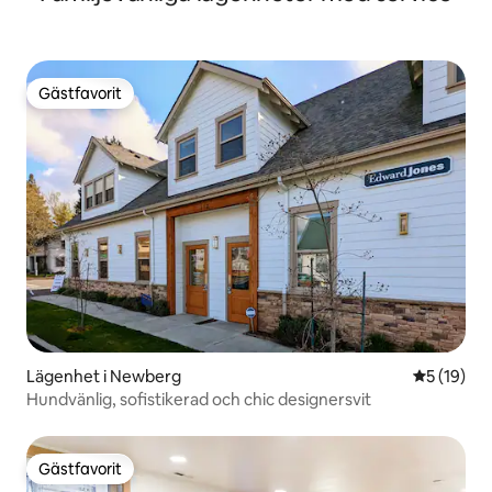
Gästfavorit
Gästfavorit
Lägenhet i Newberg
5 av 5 i g
5 (19)
Hundvänlig, sofistikerad och chic designersvit
Gästfavorit
Gästfavorit