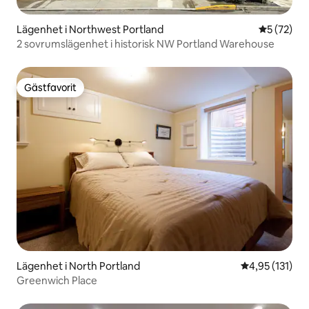
Lägenhet i Northwest Portland
5 av 5 i g
5 (72)
2 sovrumslägenhet i historisk NW Portland Warehouse
Gästfavorit
Gästfavorit
Lägenhet i North Portland
4,95 av 5 i ge
4,95 (131)
Greenwich Place