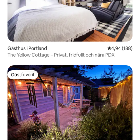
Gästhus i Portland
4,94 av 5 i ge
4,94 (188)
The Yellow Cottage – Privat, fridfullt och nära PDX
Gästfavorit
Gästfavorit