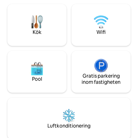
från centrum - Fullt utrustat kök med
projektor för stre
färskt lokalt kaffe - Mat inomhus och
privata altan öv
utomhus - Se bildtexter för mer
trädgården med 
information - Utbildade tjänstedjur
utomhusdusch. Bus
välkomna; inga husdjur eller ESA:er
med gott om parke
Kök
Wifi
Gratis parkering
Pool
inom fastigheten
Luftkonditionering