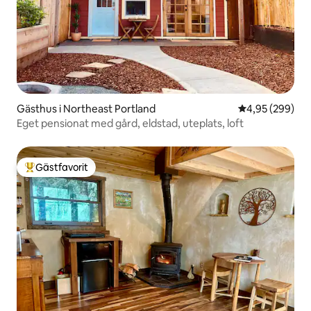
Gästhus i Northeast Portland
4,95 av 5 i ge
4,95 (299)
Eget pensionat med gård, eldstad, uteplats, loft
Gästfavorit
Populär gästfavorit