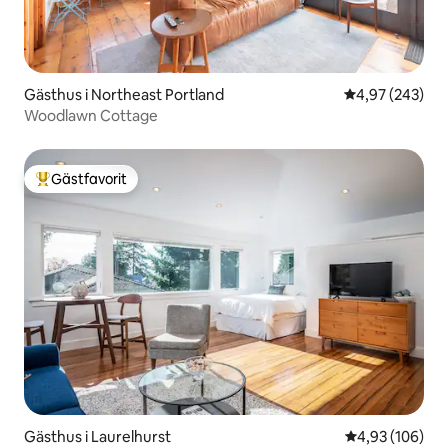
Gästhus i Northeast Portland
4,97 av 5 i ge
4,97 (243)
Woodlawn Cottage
Gästfavorit
Populär gästfavorit
Gästhus i Laurelhurst
4,93 av 5 i ge
4,93 (106)