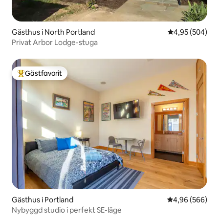
Gästhus i North Portland
4,95 av 5 i ge
4,95 (504)
Privat Arbor Lodge-stuga
Gästfavorit
Populär gästfavorit
Gästhus i Portland
4,96 av 5 i ge
4,96 (566)
Nybyggd studio i perfekt SE-läge