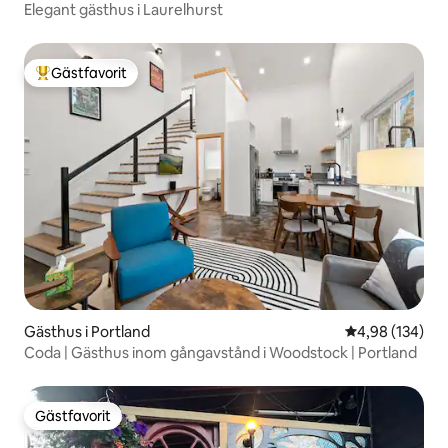
Elegant gästhus i Laurelhurst
Gästfavorit
Populär gästfavorit
Gästhus i Portland
4,98 av 5 i ge
4,98 (134)
Coda | Gästhus inom gångavstånd i Woodstock | Portland
Gästfavorit
Gästfavorit