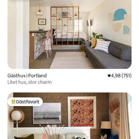
Gästhus i Portland
4,98 av 5 i ge
4,98 (751)
Litet hus, stor charm
Gästfavorit
Populär gästfavorit