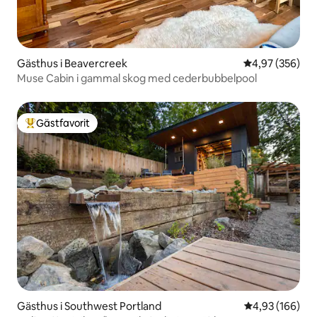
Gästhus i Beavercreek
4,97 av 5 i ge
4,97 (356)
Muse Cabin i gammal skog med cederbubbelpool
Gästfavorit
Populär gästfavorit
Gästhus i Southwest Portland
4,93 av 5 i ge
4,93 (166)