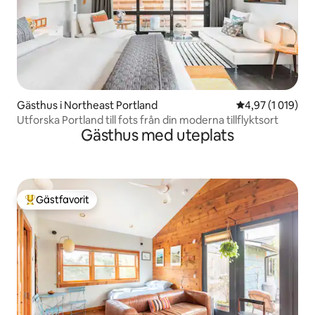
Gästhus i Northeast Portland
4,97 av 5 i gen
4,97 (1 019)
Utforska Portland till fots från din moderna tillflyktsort
Gästhus med uteplats
Gästfavorit
Populär gästfavorit