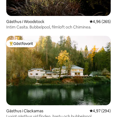
Gästhus i Woodstock
4,96 av 5 i ge
4,96 (265)
Intim Casita. Bubbelpool, filmloft och Chiminea.
Gästfavorit
Populär gästfavorit
Gästhus i Clackamas
4,97 av 5 i ge
4,97 (294)
Lyxigt gästhus vid floden, bastu och bubbelpool.