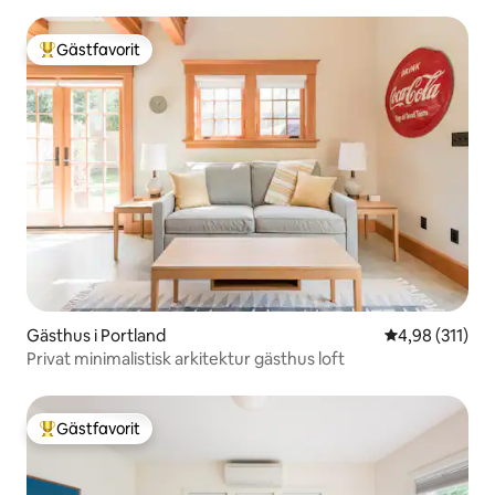
Gästfavorit
Populär gästfavorit
Gästhus i Portland
4,98 av 5 i ge
4,98 (311)
Privat minimalistisk arkitektur gästhus loft
Gästfavorit
Populär gästfavorit