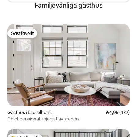
Familjevänliga gästhus
Gästfavorit
Gästfavorit
Gästhus i Laurelhurst
4,95 av 5 i ge
4,95 (437)
Chict pensionat i hjärtat av staden