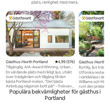
plats, renlighet med mera.
Gästfavorit
Gästfavorit
Populär gästfavorit
Populär gästfavor
Gästhus i North Portland
4,99 av 5 i genomsnittligt bety
4,99 (576)
Gästhus i North P
Tillgänglig, AIA-Award Winning, Urban
Rymlig, ljus trädg
Garden Oasis
Park
En vårdande plats med rikligt ljus, utsikt
Utforska restaura
över trädgården och tillgång till den
i världsklass i de 
bästa Portland-maten. "Det bästa
Williams och Missi
Airbnb jag någonsin bott på!" – frekvent
runt den prisbelön
Populära bekvämligheter för gästhus i
gästkommentar. - American Institute of
rosenträdgården i 
Architects Award till designer Webster
över gatan i Peni
Portland
Wilson - Exklusiva bekvämligheter och
denna andra vånin
europeiska armaturer - Lugn NoPo
utrymme i meditati
grannskap trädkantad gata, minuter
utrustat kök, snab