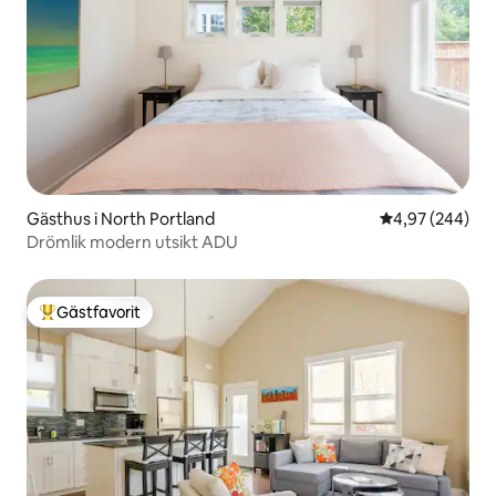
Gästhus i North Portland
4,97 av 5 i ge
4,97 (244)
Drömlik modern utsikt ADU
Gästfavorit
Populär gästfavorit