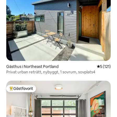
Gästhus i Northeast Portland
5 av 5 i g
5 (121)
Privat urban reträtt, nybyggt, 1 sovrum, sovplats4
Gästfavorit
Populär gästfavorit