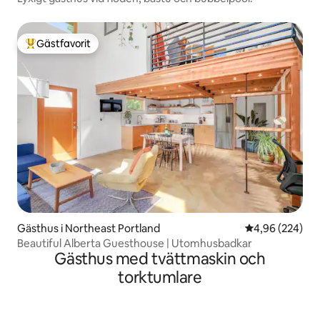
Gästfavorit
Populär gästfavorit
Gästhus i Northeast Portland
4,96 av 5 i ge
4,96 (224)
Beautiful Alberta Guesthouse | Utomhusbadkar
Gästhus med tvättmaskin och
torktumlare