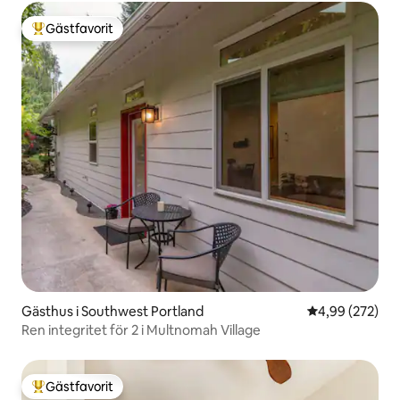
Gästfavorit
Populär gästfavorit
Gästhus i Southwest Portland
4,99 av 5 i ge
4,99 (272)
Ren integritet för 2 i Multnomah Village
Gästfavorit
Populär gästfavorit