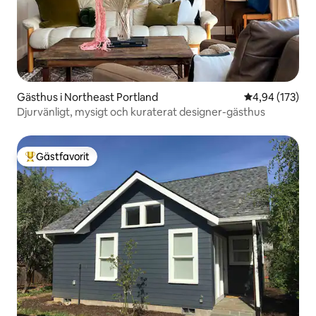
Gästhus i Northeast Portland
4,94 av 5 i ge
4,94 (173)
Djurvänligt, mysigt och kuraterat designer-gästhus
Gästfavorit
Populär gästfavorit