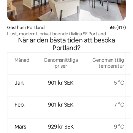
Gästhus i Portland
5 av 5 i ge
5 (417)
Ljust, modernt, privat boende i livliga SE Portland
När är den bästa tiden att besöka
Portland?
Månad
Genomsnittliga
Genomsnittlig
priser
temperatur
Jan.
901 kr SEK
5 °C
Feb.
901 kr SEK
7 °C
Mars
929 kr SEK
9 °C