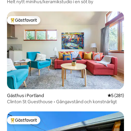
Helt nytt minihus/keramikstudio i en söt by
Gästfavorit
Populär gästfavorit
Gästhus i Portland
5 av 5 i ge
5 (281)
Clinton St Guesthouse • Gångavstånd och konstnärligt
Gästfavorit
Populär gästfavorit