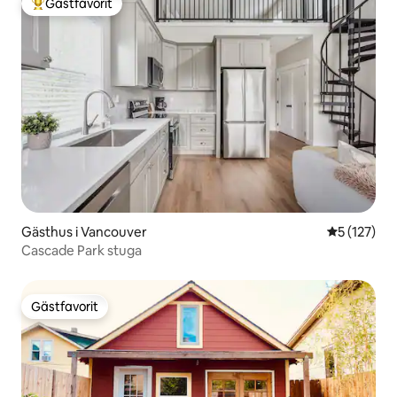
Gästfavorit
Populär gästfavorit
Gästhus i Vancouver
5 av 5 i ge
5 (127)
Cascade Park stuga
Gästfavorit
Gästfavorit