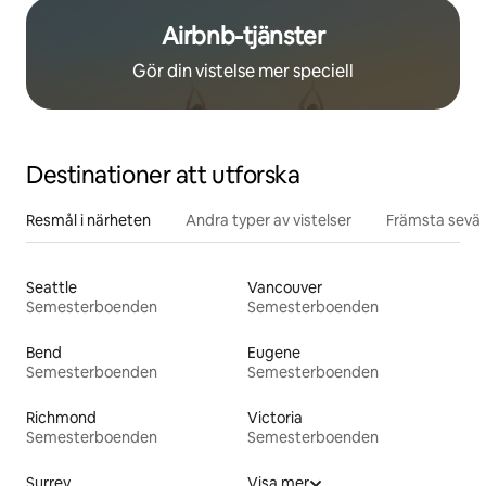
Airbnb-tjänster
Gör din vistelse mer speciell
Destinationer att utforska
Resmål i närheten
Andra typer av vistelser
Främsta sevär
Seattle
Vancouver
Semesterboenden
Semesterboenden
Bend
Eugene
Semesterboenden
Semesterboenden
Richmond
Victoria
Semesterboenden
Semesterboenden
Surrey
Visa mer