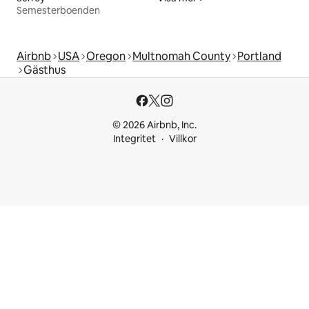
Semesterboenden
Airbnb
USA
Oregon
Multnomah County
Portland
Gästhus
© 2026 Airbnb, Inc.
Integritet
Villkor