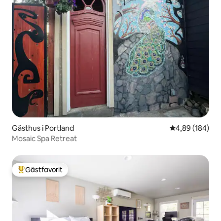
Gästhus i Portland
4,89 av 5 i ge
4,89 (184)
Mosaic Spa Retreat
Gästfavorit
Populär gästfavorit