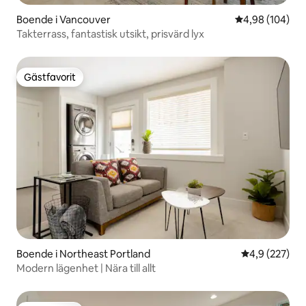
Boende i Vancouver
4,98 av 5 i ge
4,98 (104)
Takterrass, fantastisk utsikt, prisvärd lyx
Gästfavorit
Gästfavorit
Boende i Northeast Portland
4,9 av 5 i ge
4,9 (227)
Modern lägenhet | Nära till allt