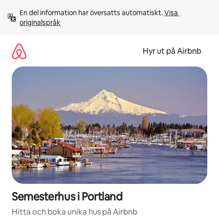
Hoppa
En del information har översatts automatiskt. 
Visa 
till
originalspråk
innehåll
Hyr ut på Airbnb
Semesterhus i Portland
Hitta och boka unika hus på Airbnb