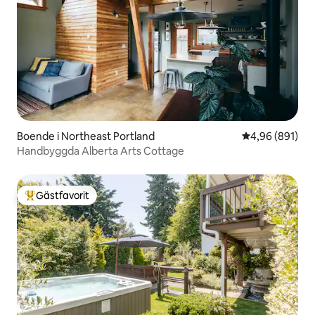
Boende i Northeast Portland
4,96 av 5 i ge
4,96 (891)
Handbyggda Alberta Arts Cottage
Gästfavorit
Populär gästfavorit