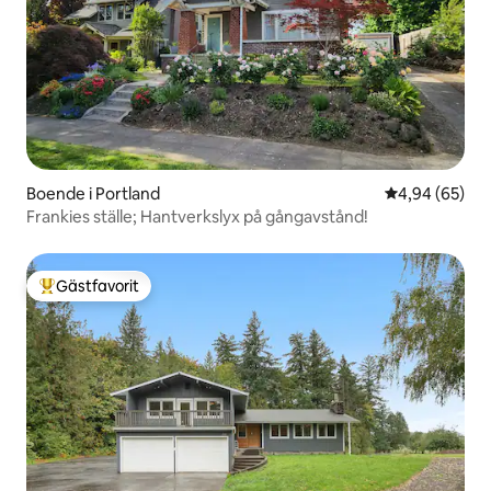
Boende i Portland
4,94 av 5 i g
4,94 (65)
Frankies ställe; Hantverkslyx på gångavstånd!
Gästfavorit
Populär gästfavorit