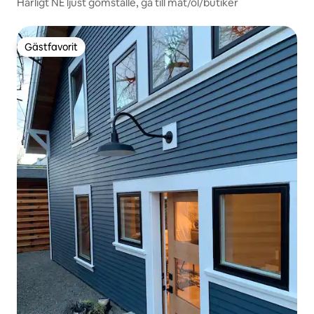
Härligt NE ljust gömställe, gå till mat/öl/butiker
Gästfavorit
Gästfavorit