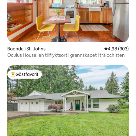
Boende i St. Johns
4,98 av 5 i ge
4,98 (303)
Oculus House, en tillflyktsort i grannskapet i trä och sten
Gästfavorit
Populär gästfavorit