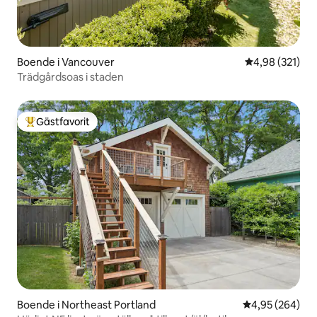
Boende i Vancouver
4,98 av 5 i ge
4,98 (321)
Trädgårdsoas i staden
Gästfavorit
Populär gästfavorit
Boende i Northeast Portland
4,95 av 5 i ge
4,95 (264)