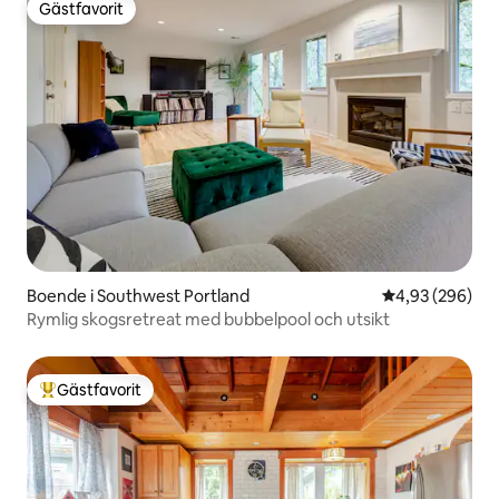
Gästfavorit
Gästfavorit
Boende i Southwest Portland
4,93 av 5 i ge
4,93 (296)
Rymlig skogsretreat med bubbelpool och utsikt
Gästfavorit
Populär gästfavorit