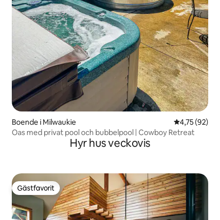
Boende i Milwaukie
4,75 av 5 i g
4,75 (92)
Oas med privat pool och bubbelpool | Cowboy Retreat
Hyr hus veckovis
Gästfavorit
Gästfavorit