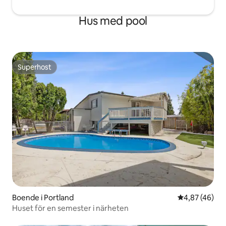
Hus med pool
Superhost
Superhost
Boende i Portland
4,87 av 5 i g
4,87 (46)
Huset för en semester i närheten