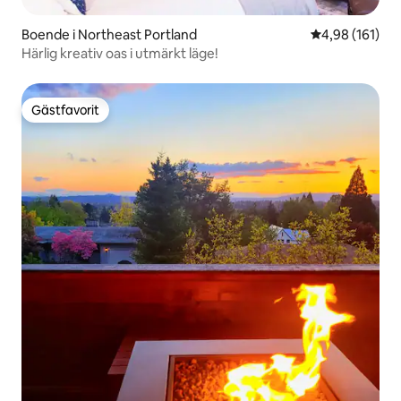
Boende i Northeast Portland
4,98 av 5 i ge
4,98 (161)
Härlig kreativ oas i utmärkt läge!
Gästfavorit
Gästfavorit