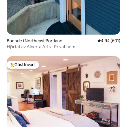
Boende i Northeast Portland
4,94 av 5 i ge
4,94 (601)
Hjärtat av Alberta Arts - Privat hem
Gästfavorit
Populär gästfavorit