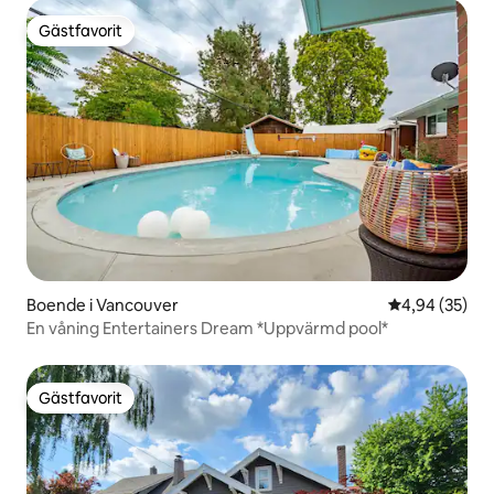
Gästfavorit
Gästfavorit
Boende i Vancouver
4,94 av 5 i g
4,94 (35)
En våning Entertainers Dream *Uppvärmd pool*
Gästfavorit
Gästfavorit