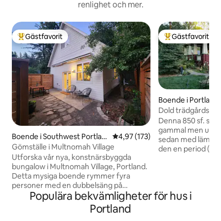
renlighet och mer.
Gästfavorit
Gästfavorit
Populär gästfavorit
Populär gästfavor
Boende i Portland
Dold trädgårdsst
Denna 850 sf. stug
gammal men uppdat
Boende i Southwest Portlan
4,97 av 5 i genomsnittligt bet
4,97 (173)
sedan med lämpliga
d
Gömställe i Multnomah Village
den en period (och
Utforska vår nya, konstnärsbyggda
Frukostgodis, kon
bungalow i Multnomah Village, Portland.
vedspis gör det my
Detta mysiga boende rymmer fyra
halv hektar så mass
personer med en dubbelsäng på
Det ligger i SW Po
Populära bekvämligheter för hus i
övervåningen och en utdragbar
från centrum. Det 
bäddsoffa på nedervåningen. Några
arbete eller semes
Portland
steg bort finns charmiga kaféer, butiker
utomhuseldstad oc