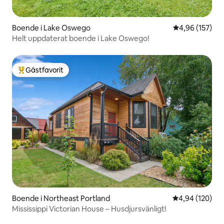
Boende i Lake Oswego
4,96 av 5 i ge
4,96 (157)
Helt uppdaterat boende i Lake Oswego!
Gästfavorit
Populär gästfavorit
Boende i Northeast Portland
4,94 av 5 i ge
4,94 (120)
Mississippi Victorian House – Husdjursvänligt!