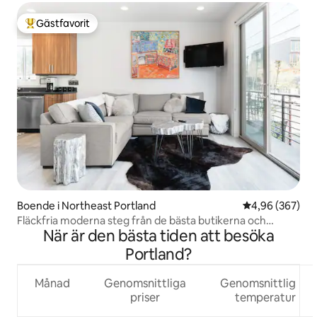
Gästfavorit
Populär gästfavorit
Boende i Northeast Portland
4,96 av 5 i ge
4,96 (367)
Fläckfria moderna steg från de bästa butikerna och
När är den bästa tiden att besöka
restaurangerna.
Portland?
Månad
Genomsnittliga
Genomsnittlig
priser
temperatur