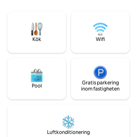
och en park med vandringsleder och
unikt. Det finns ti
hundparker. Njut av lokala aktiviteter
för barn. Familj
som bingo och middagar på
också bra. (Obs: D
husdjursvänliga uteplatser. Denna
dollar per hund.)
bungalow är komplett med
väsentligheter, inklusive tvätt och en
frukosthörna, och är perfekt för både
Kök
Wifi
korta och långa vistelser, och erbjuder
en unik Portland-upplevelse.
Gratis parkering
Pool
inom fastigheten
Luftkonditionering