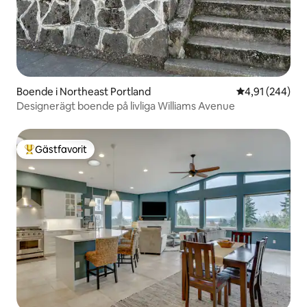
Boende i Northeast Portland
4,91 av 5 i ge
4,91 (244)
Designerägt boende på livliga Williams Avenue
Gästfavorit
Populär gästfavorit