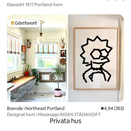
Klassiskt 1917 Portland-hem
Gästfavorit
Populär gästfavorit
Boende i Northeast Portland
4,94 av 5 i ge
4,94 (353)
Designat hem i Mississippi INGEN STÄDAVGIFT
Privata hus