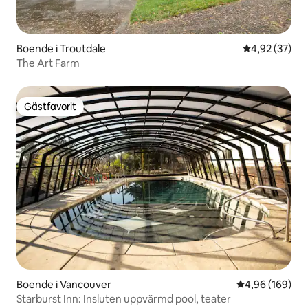
Boende i Troutdale
4,92 av 5 i g
4,92 (37)
The Art Farm
Gästfavorit
Gästfavorit
Boende i Vancouver
4,96 av 5 i ge
4,96 (169)
Starburst Inn: Insluten uppvärmd pool, teater