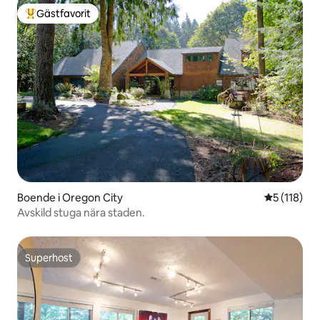
Gästfavorit
Populär gästfavorit
Boende i Oregon City
5 av 5 i ge
5 (118)
Avskild stuga nära staden.
Superhost
Superhost