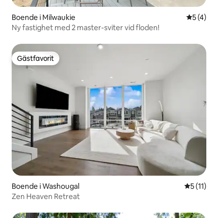
Boende i Milwaukie
5 av 5 i 
5 (4)
Ny fastighet med 2 master-sviter vid floden!
Gästfavorit
Gästfavorit
Boende i Washougal
5 av 5 i 
5 (11)
Zen Heaven Retreat