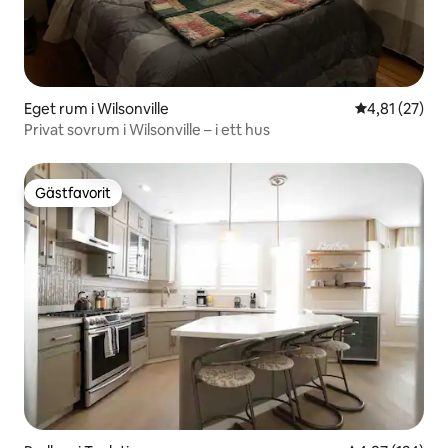
Eget rum i Wilsonville
4,81 av 5 i g
4,81 (27)
Privat sovrum i Wilsonville – i ett hus
Gästfavorit
Gästfavorit