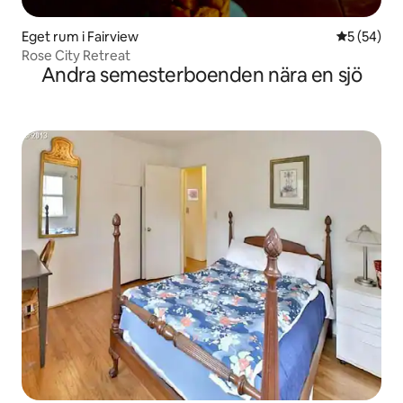
Eget rum i Fairview
5 av 5 i g
5 (54)
Rose City Retreat
Andra semesterboenden nära en sjö