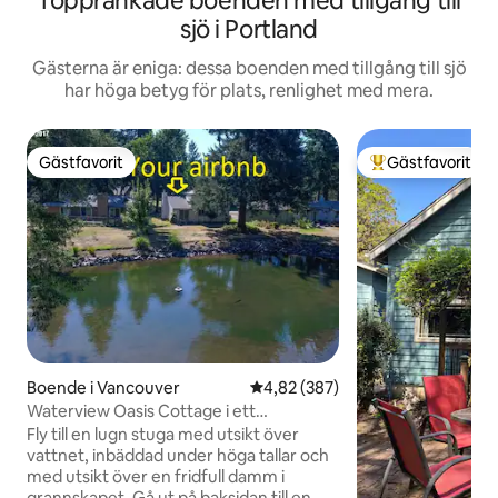
Topprankade boenden med tillgång till
sjö i Portland
Gästerna är eniga: dessa boenden med tillgång till sjö
har höga betyg för plats, renlighet med mera.
Gästfavorit
Gästfavorit
Gästfavorit
Populär gästfavor
Boende i Vancouver
4,82 av 5 i genomsnittligt bety
4,82 (387)
Waterview Oasis Cottage i ett
parkliknande grannskap
Fly till en lugn stuga med utsikt över
vattnet, inbäddad under höga tallar och
med utsikt över en fridfull damm i
grannskapet. Gå ut på baksidan till en