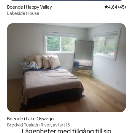
Boende i Happy Valley
4,64 av 5 i g
4,64 (45)
Lakeside House
Boende i Lake Oswego
Bredvid Tualatin River, avfart I5
Lägenheter med tillgång till sjö