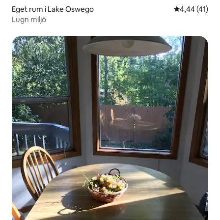
Eget rum i Lake Oswego
4,44 av 5 i g
4,44 (41)
Lugn miljö