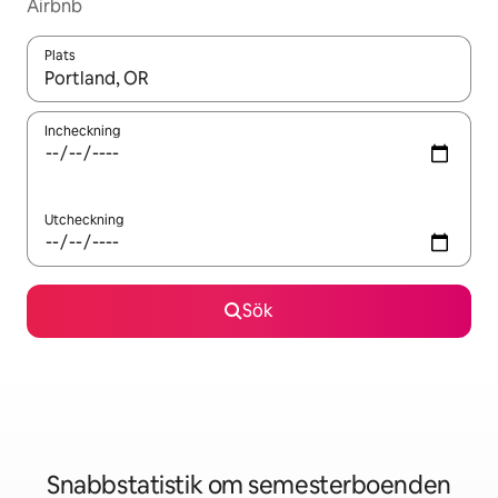
Airbnb
Plats
När resultaten är tillgängliga kan du navigera med upp- och ned
Incheckning
Utcheckning
Sök
Snabbstatistik om semesterboenden