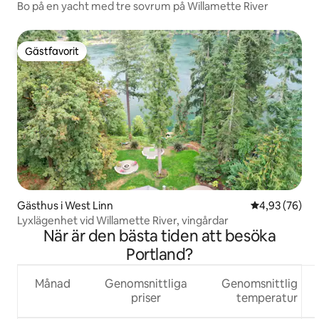
Bo på en yacht med tre sovrum på Willamette River
Gästfavorit
Gästfavorit
Gästhus i West Linn
4,93 av 5 i g
4,93 (76)
Lyxlägenhet vid Willamette River, vingårdar
När är den bästa tiden att besöka
Portland?
Månad
Genomsnittliga
Genomsnittlig
priser
temperatur