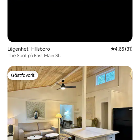
Lägenhet i Hillsboro
4,65 av 5 i g
4,65 (31)
The Spot på East Main St.
Gästfavorit
Gästfavorit