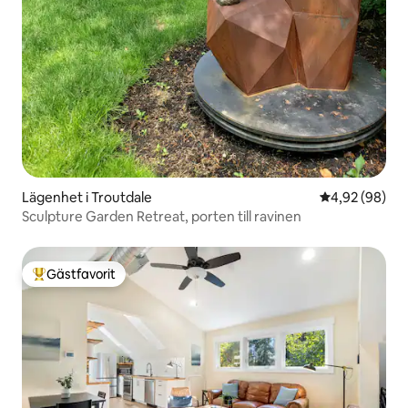
Lägenhet i Troutdale
4,92 av 5 i g
4,92 (98)
Sculpture Garden Retreat, porten till ravinen
Gästfavorit
Populär gästfavorit