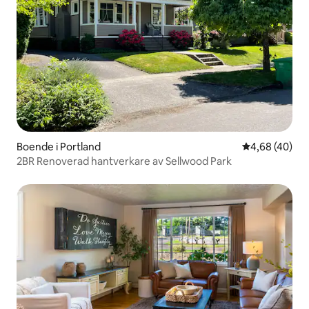
Boende i Portland
4,68 av 5 i g
4,68 (40)
2BR Renoverad hantverkare av Sellwood Park