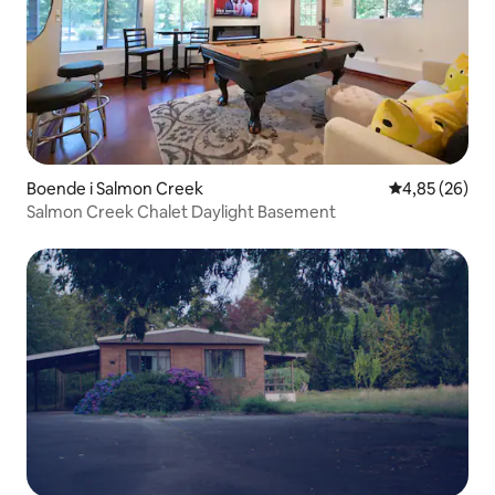
Boende i Salmon Creek
4,85 av 5 i g
4,85 (26)
Salmon Creek Chalet Daylight Basement