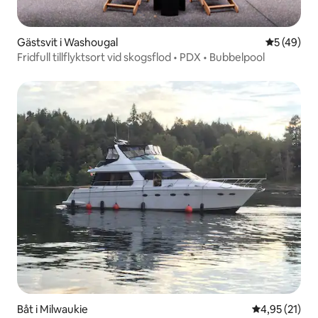
Gästsvit i Washougal
5 av 5 i g
5 (49)
Fridfull tillflyktsort vid skogsflod • PDX • Bubbelpool
Båt i Milwaukie
4,95 av 5 i g
4,95 (21)