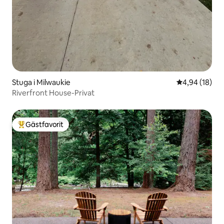
Stuga i Milwaukie
4,94 av 5 i g
4,94 (18)
Riverfront House-Privat
Gästfavorit
Populär gästfavorit