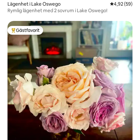
Lägenhet i Lake Oswego
4,92 av 5 i g
4,92 (59)
Rymlig lägenhet med 2 sovrum i Lake Oswego!
Gästfavorit
Populär gästfavorit