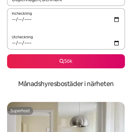
Incheckning
Utcheckning
Sök
Månadshyresbostäder i närheten
Superhost
Superhost