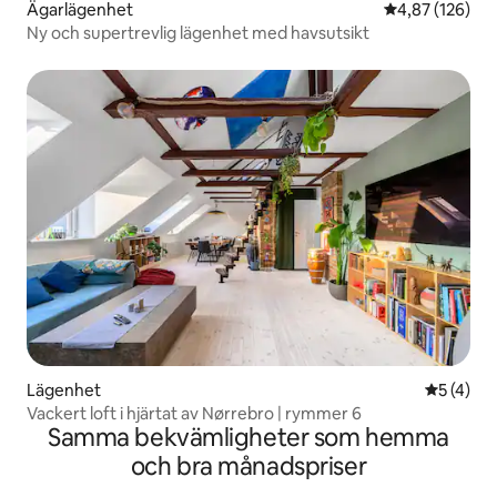
Ägarlägenhet
4,87 av 5 i ge
4,87 (126)
Ny och supertrevlig lägenhet med havsutsikt
Lägenhet
5 av 5 i 
5 (4)
Vackert loft i hjärtat av Nørrebro | rymmer 6
Samma bekvämligheter som hemma
och bra månadspriser