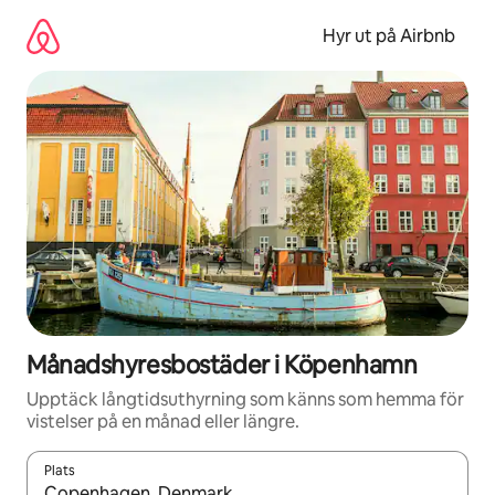
Hoppa
till
Hyr ut på Airbnb
innehåll
Månadshyresbostäder i Köpenhamn
Upptäck långtidsuthyrning som känns som hemma för
vistelser på en månad eller längre.
Plats
När resultaten är tillgängliga kan du navigera med upp- och ned