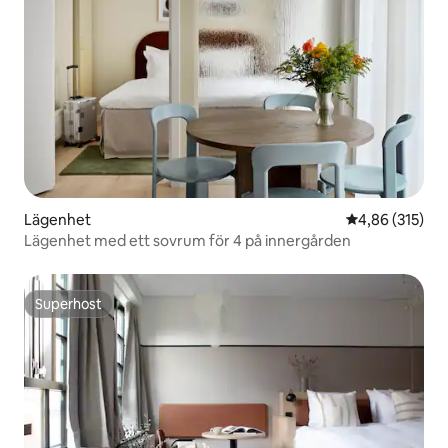
Lägenhet
4,86 av 5 i ge
4,86 (315)
Lägenhet med ett sovrum för 4 på innergården
Superhost
Superhost