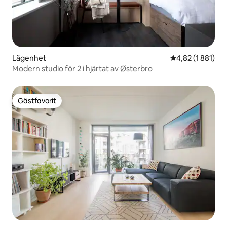
Lägenhet
4,82 av 5 i gen
4,82 (1 881)
Modern studio för 2 i hjärtat av Østerbro
Gästfavorit
Gästfavorit