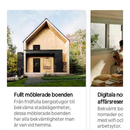
Fullt möblerade boenden
Digitala nom
affärsresenär
Från fridfulla bergsstugor till
bekväma stadslägenheter,
Bekvämt boend
dessa möblerade boenden
nomader och d
har alla bekvämligheter man
med wifi och d
är van vid hemma.
arbetsytor.