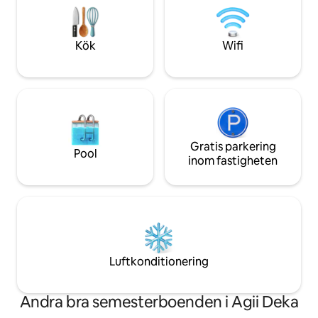
gästhus för upp till 9 gäster • Privat pool
kombinerar lyx, lug
+ dykpool, • Matplats utomhus och
till havet för en of
inbyggd grillplats + barområde
Kök
Wifi
Gratis parkering
Pool
inom fastigheten
Luftkonditionering
Andra bra semesterboenden i Agii Deka