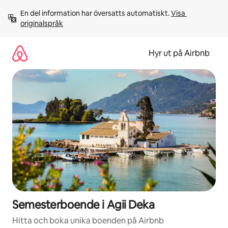
Hoppa
En del information har översatts automatiskt. 
Visa 
till
originalspråk
innehåll
Hyr ut på Airbnb
Semesterboende i Agii Deka
Hitta och boka unika boenden på Airbnb