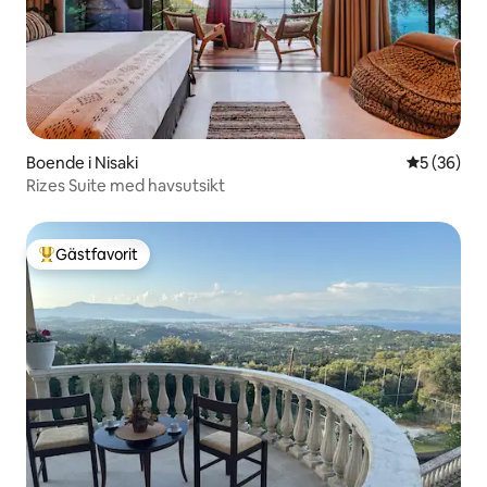
Boende i Nisaki
5 av 5 i g
5 (36)
Rizes Suite med havsutsikt
Gästfavorit
Populär gästfavorit