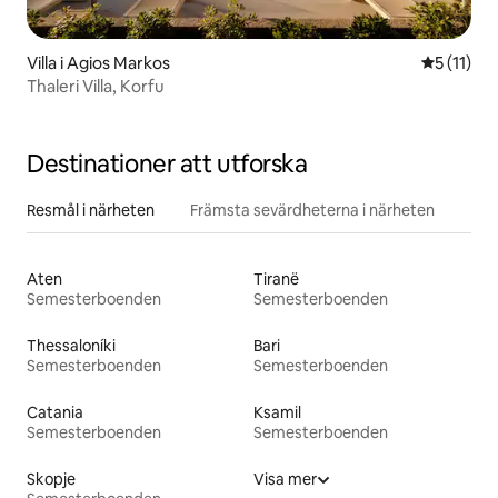
Villa i Agios Markos
5 av 5 i 
5 (11)
Thaleri Villa, Korfu
Destinationer att utforska
Resmål i närheten
Främsta sevärdheterna i närheten
Aten
Tiranë
Semesterboenden
Semesterboenden
Thessaloníki
Bari
Semesterboenden
Semesterboenden
Catania
Ksamil
Semesterboenden
Semesterboenden
Skopje
Visa mer