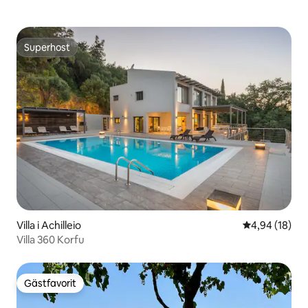
Superhost
Superhost
Villa i Achilleio
4,94 av 5 i g
4,94 (18)
Villa 360 Korfu
Gästfavorit
Gästfavorit