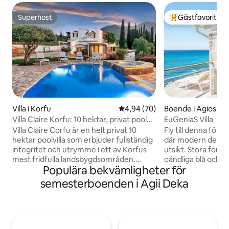
Superhost
Gästfavorit
Superhost
Populär gästfavor
Villa i Korfu
4,94 av 5 i genomsnittligt bet
4,94 (70)
Boende i Agios Go
Villa Claire Korfu: 10 hektar, privat pool
EuGeniaS Villa
och studio
Villa Claire Corfu är en helt privat 10
Fly till denna förtr
hektar poolvilla som erbjuder fullständig
där modern desig
integritet och utrymme i ett av Korfus
utsikt. Stora föns
mest fridfulla landsbygdsområden.
oändliga blå och o
Populära bekvämligheter för
Boendet ligger inom bekvämt
solnedgångarna, v
köravstånd från stränder och Korfus
perfekta atmosfär
semesterboenden i Agii Deka
gamla stad – ett Unesco-världsarv – och
Precis nedanför hu
är idealiskt för familjer eller grupper som
strand – hälften s
söker avskildhet utan att dela några
som inbjuder dig at
utrymmen. • Helt privat egendom – inga
kristallklart vatte
delade utrymmen • Huvudvilla + valfritt
dygnet!En sällsynt 