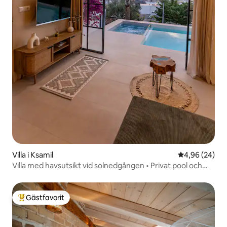
Villa i Ksamil
4,96 av 5 i g
4,96 (24)
Villa med havsutsikt vid solnedgången • Privat pool och
jacuzzi
Gästfavorit
Populär gästfavorit