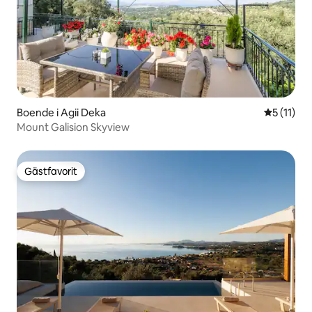
Boende i Agii Deka
5 av 5 i 
5 (11)
Mount Galision Skyview
Gästfavorit
Gästfavorit