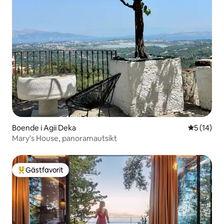
Boende i Agii Deka
5 av 5 i g
5 (14)
Mary's House, panoramautsikt
Gästfavorit
Populär gästfavorit