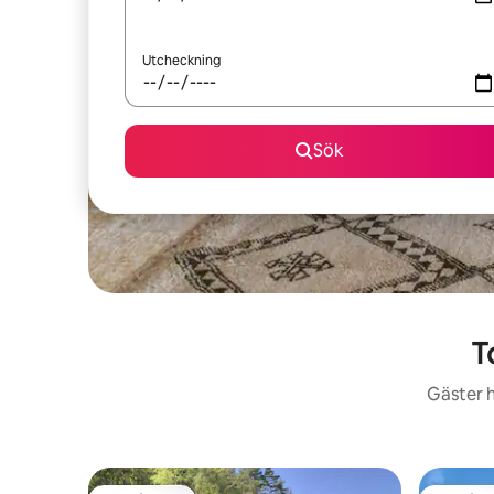
Utcheckning
Sök
T
Gäster h