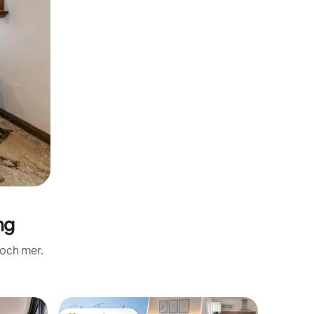
ng
 och mer.
Alpstuga