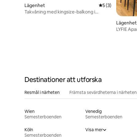
Lägenhet
5 av 5 i genomsni
5 (3)
Takvåning med kingsize-balkong i
Straubing
Lägenhet
LYFIE Ap
| 8P
Destinationer att utforska
Resmål i närheten
Främsta sevärdheterna i närheten
Wien
Venedig
Semesterboenden
Semesterboenden
Köln
Visa mer
Semesterboenden