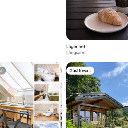
Lägenhet
Långsamt
st
Gästfavorit
st
Gästfavorit