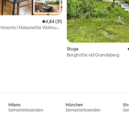
ttligt betyg, 3 omdömen
4,84 av 5 i genomsnittligt betyg, 31 omdöm
4,84 (31)
artments | Maisonette Wohnung
Stuga
Berghütte vid Grandsberg
Milano
München
St
Semesterboenden
Semesterboenden
Se