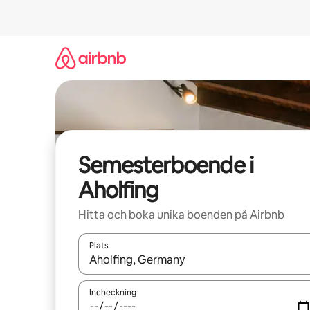
Hoppa
till
innehåll
Semesterboende i
Aholfing
Hitta och boka unika boenden på Airbnb
Plats
När resultaten är tillgängliga kan du navigera me
Incheckning