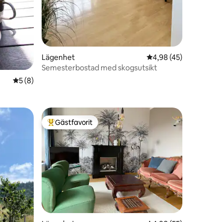
Lägenhet
4,98 av 5 i genomsnit
4,98 (45)
Semesterbostad med skogsutsikt
5 av 5 i genomsnittligt betyg, 8 omdömen
5 (8)
Gästfavorit
Populär gästfavorit