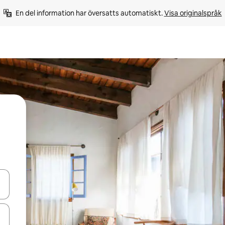
En del information har översatts automatiskt. 
Visa originalspråk
d upp- och nedåtpilarna eller utforska genom att trycka eller svepa.