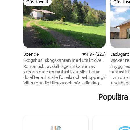
Gästfavorit
Gästfavo
Gästfavorit
Gästfavo
Boende
4,97 av 5 i genomsnitt
4,97 (226)
Ladugård
Skogshus i skogskanten med utsikt över
Vacker re
Bayer. skogen
Romantiskt avskilt läge i utkanten av
Snygg res
skogen med en fantastisk utsikt. Letar
fantastisk
du efter ett ställe för vila och avkoppling?
kvm utry
Vill du dra dig tillbaka och börja din dag
landsbygd
med frisk skogsluft? I vårt hus i utkanten
stora föns
av skogen ger vi dig utrymme och frihet
in dusch, 
Populära
för gröna tankar. Men eftersom det är en
terrazzo 
före detta skogsvaktares hus är den
golvvärme
asfalterade skogsstigen dit inte lätt. Du
1700 och 
behöver rätt bil med markfrigång och
många hun
kapacitet. Lycka till! I huset finns
15 minute
mobilmottagning 5G. INGET WIFI, ingen
motorväge