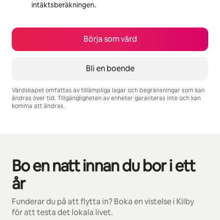
intäktsberäkningen.
Börja som värd
Bli en boende
Värdskapet omfattas av tillämpliga lagar och begränsningar som kan
ändras över tid. Tillgängligheten av enheter garanteras inte och kan
komma att ändras.
Dina potentiella intäkter är kr6945 per månad
Bo en natt innan du bor i ett
0 av 0 objekt visas
år
Funderar du på att flytta in? Boka en vistelse i Kilby
för att testa det lokala livet.