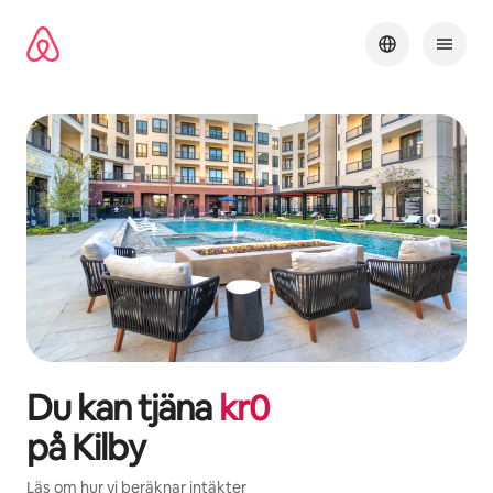
Hoppa
till
innehåll
Du kan tjäna
kr
0
på
Kilby
Läs om hur vi beräknar intäkter