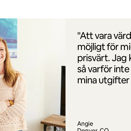
"Att vara vär
möjligt för m
prisvärt. Jag
så varför inte 
mina utgifter
Angie
Denver, CO