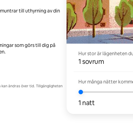
untrar till uthyrning av din
ingar som görs till dig på
en.
Hur stor är lägenheten d
1 sovrum
Hur många nätter kommer
kan ändras över tid. Tillgängligheten
1 natt