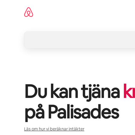
Hoppa
till
innehåll
Du kan tjäna
k
på
Palisades
Läs om hur vi beräknar intäkter