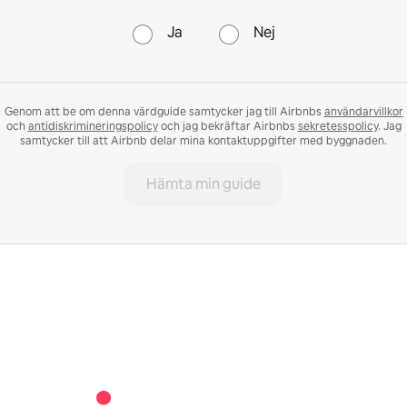
Ja
Nej
Genom att be om denna värdguide samtycker jag till Airbnbs
användarvillkor
och
antidiskrimineringspolicy
och jag bekräftar Airbnbs
sekretesspolicy
. Jag
samtycker till att Airbnb delar mina kontaktuppgifter med byggnaden.
Hämta min guide