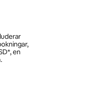
kluderar
bokningar,
SD*, en
.