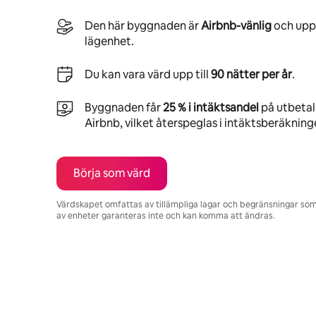
Den här byggnaden är
Airbnb-vänlig
och uppm
lägenhet.
Du kan vara värd upp till
90 nätter per år
.
Byggnaden får
25 % i intäktsandel
på utbetaln
Airbnb, vilket återspeglas i intäktsberäkning
Börja som värd
Värdskapet omfattas av tillämpliga lagar och begränsningar som 
av enheter garanteras inte och kan komma att ändras.