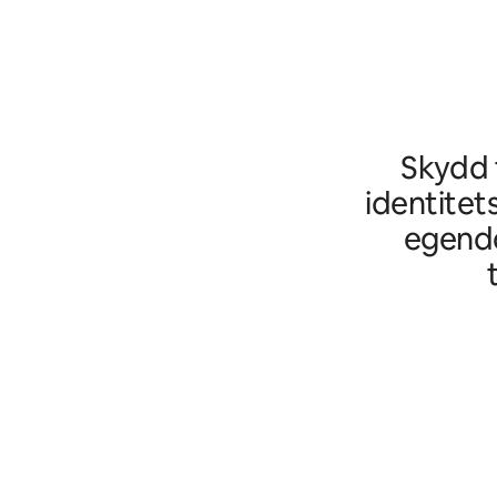
Skydd f
identitet
egendo