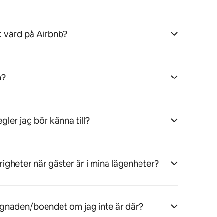
k värd på Airbnb?
n?
ler jag bör känna till?
righeter när gäster är i mina lägenheter?
ggnaden/boendet om jag inte är där?