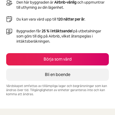
Den här byggnaden är
Airbnb-vänlig
och uppmuntrar
till uthyrning av din lägenhet.
Du kan vara värd upp till
120 nätter per år
.
Byggnaden får
25 % i intäktsandel
på utbetalningar
som görs till dig på Airbnb, vilket återspeglas i
intäktsberäkningen.
Börja som värd
Bli en boende
Värdskapet omfattas av tillämpliga lagar och begränsningar som kan
ändras över tid. Tillgängligheten av enheter garanteras inte och kan
komma att ändras.
Dina potentiella intäkter är kr4783 per månad