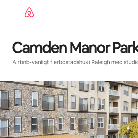
Hoppa
till
innehåll
Camden Manor Par
Airbnb-vänligt flerbostadshus i Raleigh med studi