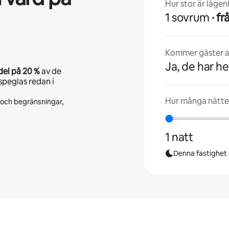
Hur stor är läge
1 sovrum
· 
Kommer gäster at
Ja, de har he
del på
20 %
av de
speglas redan i
Hur många nätte
r och begränsningar,
1 natt
Denna fastighet l