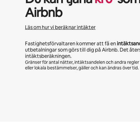
Airbnb
Läs om hur vi beräknar intäkter
Fastighetsförvaltaren kommer att få en
intäktsan
utbetalningar som görs till dig på Airbnb. Det åter
intäktsberäkningen.
Gränser för antal nätter, intäktsandelen och andra regle
eller lokala bestämmelser, gäller och kan ändras över tid.
Dina potentiella intäkter är kr5901 per månad