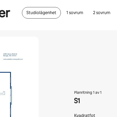
er
Studiolägenhet
1 sovrum
2 sovrum
Planritning 1 av 1
S1
Kvadratfot