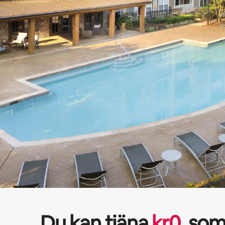
Du kan tjäna
kr
0
som