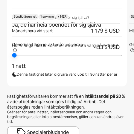
Studiolägenhet
1 sovrum
+ MER
S
Kommer gäster att ha boendet för sig själva?
Ja, de har hela boendet för sig själva
1 179 $ USD
Månadshyra vid start
Må
Genomsnittliga intäkter för
en vecka
Ge
Hur många nätter kommer du att vara värd på Airbnb?
433 $ USD
1 natt
Denna fastighet låter dig vara värd upp till 90 nätter per år
Fastighetsförvaltaren kommer att få en
intäktsandel på
20 %
av de utbetalningar som görs till dig på Airbnb. Det
återspeglas redan i intäktsberäkningen.
Gränser för antal nätter, intäktsandelen och andra regler och
begränsningar, eller lokala bestämmelser, gäller och kan ändras över
tid.
Specialerbjudande