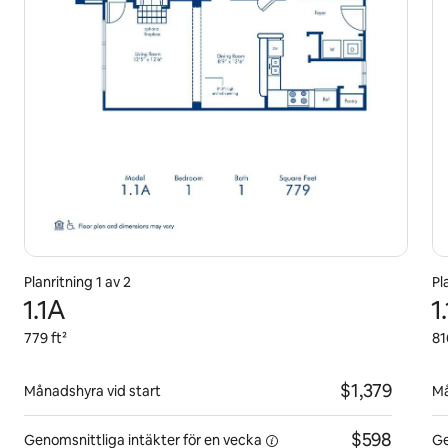
Planritning 1 av 2
Pl
1.1A
1
779 ft²
81
$1,379
Månadshyra vid start
Må
$598
Genomsnittliga intäkter för
en vecka
Ge