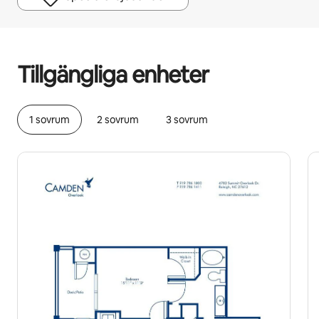
Dina potentiella intäkter är kr5673 per månad
Tillgängliga enheter
1 sovrum
2 sovrum
3 sovrum