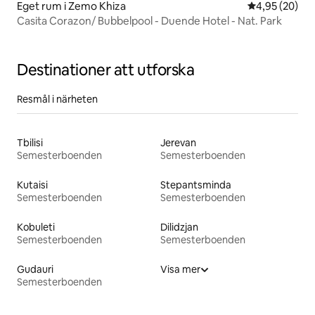
Eget rum i Zemo Khiza
4,95 av 5 i g
4,95 (20)
Casita Corazon/ Bubbelpool - Duende Hotel - Nat. Park
Destinationer att utforska
Resmål i närheten
Tbilisi
Jerevan
Semesterboenden
Semesterboenden
Kutaisi
Stepantsminda
Semesterboenden
Semesterboenden
Kobuleti
Dilidzjan
Semesterboenden
Semesterboenden
Gudauri
Visa mer
Semesterboenden