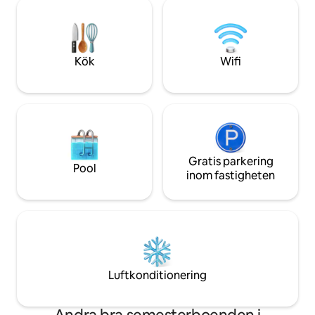
gasvärme i geme
gästen att känna sig som en
sovrum; internet;
lokalinvånare, erbjuder hemlagad
exceptionell utsikt
frukost och han middag, glada
Rymlig trädgård m
pianokvällar.
från gatan.
Kök
Wifi
Gratis parkering
Pool
inom fastigheten
Luftkonditionering