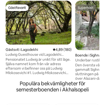
Gästfavorit
Superhost
Gästfavorit
Superhost
Gästsvit i Lagodekhi
4,89 av 5 i genomsnittligt bety
4,89 (180)
Ludwig Guesthouse vid Lagodekhi
Boende i Sighnagh
skyddade områden
Pensionatet Ludwig är unikt för sitt läge.
Underbar rustik vil
Själva namnet kom från vår adress
väg
Den översta våning
eftersom vi befinner oss på Ludwig
gammalt Sighnaghi
Mlokosevichi #1. Ludwig Mlokosevichi
sluttningen på en 
var den polske vetenskapsmannen, som
över Alazani-dal
initierade grundandet av Lagodekhi
Populära bekvämligheter för
utsikt över berge
skyddade områden, vår skatt och
sovrum är huset p
semesterboenden i Akhalsopeli
stolthet. På grund av detta bestämde vi
eller en familj som
oss för att ringa gästhuset Ludwig. Det
och privat självhus
finns Lagodekhi skyddade områden på
med dusch, tvättm
100 meter gångavstånd. Vi försöker få