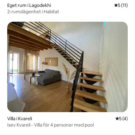
Eget rum i Lagodekhi
5 av 5 i 
5 (11)
2-rumslägenhet i Habitat
Villa i Kvareli
5 av 5 i 
5 (4)
Isev Kvareli - Villa för 4 personer med pool