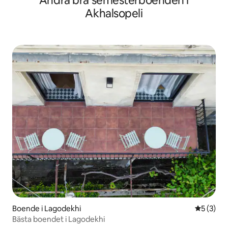
Andra bra semesterboenden i
Akhalsopeli
Boende i Lagodekhi
5 av 5 i 
5 (3)
Bästa boendet i Lagodekhi