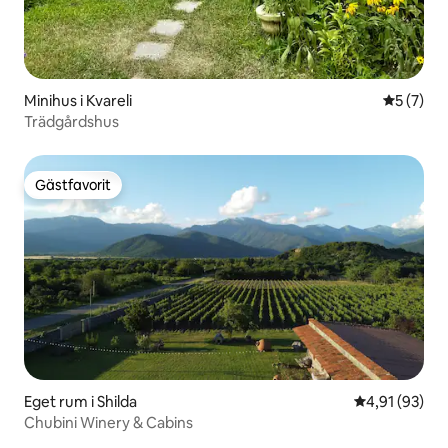
Minihus i Kvareli
5 av 5 i 
5 (7)
Trädgårdshus
Gästfavorit
Gästfavorit
Eget rum i Shilda
4,91 av 5 i g
4,91 (93)
Chubini Winery & Cabins