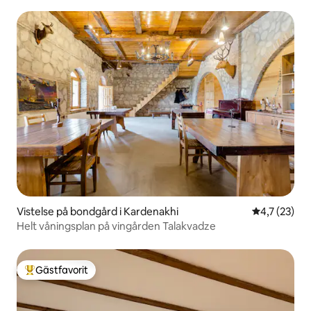
Vistelse på bondgård i Kardenakhi
4,7 av 5 i g
4,7 (23)
Helt våningsplan på vingården Talakvadze
Gästfavorit
Populär gästfavorit