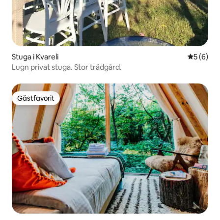
Stuga i Kvareli
5 av 5 i 
5 (6)
Lugn privat stuga. Stor trädgård.
Gästfavorit
Gästfavorit