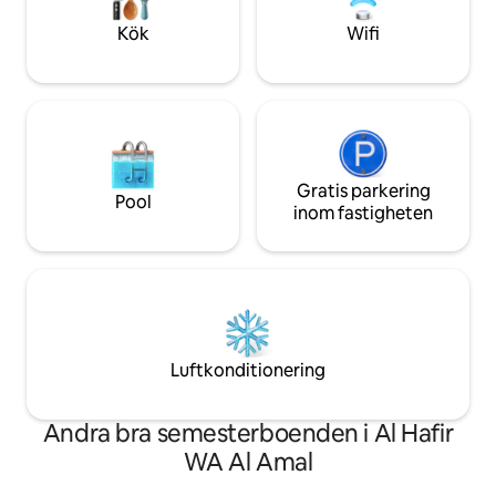
individer som vill koppla av och njuta av
havsstämningen med enkel tillgång till
Kök
Wifi
alla fritids- och livstjänster i området.
Njut av en vistelse med en underbar
utsikt över havet och nära allt du
behöver under din semester.
Gratis parkering
Pool
inom fastigheten
Luftkonditionering
Andra bra semesterboenden i Al Hafir
WA Al Amal