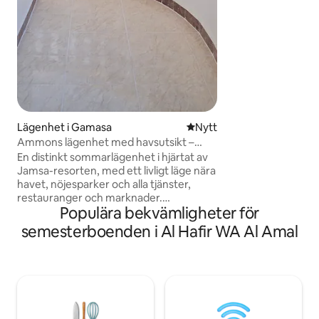
senaste moderna de
utrustad med ele
moderna vitvaror 
möjliga komfort, 
i alla rum och ett f
tillgodose alla dina behov. L
perfekt.
Lägenhet i Gamasa
Nytt ställe att bo på
Nytt
Ammons lägenhet med havsutsikt –
Gamasa
En distinkt sommarlägenhet i hjärtat av
Jamsa-resorten, med ett livligt läge nära
havet, nöjesparker och alla tjänster,
restauranger och marknader.
Populära bekvämligheter för
Lägenheten har direkt havsutsikt
(öppen havsutsikt) och utmärkt
semesterboenden i Al Hafir WA Al Amal
ventilation eftersom den är helt mot
havet. Lägenheten är fullt utrustad för
en bekväm vistelse och inkluderar full
möblering, grundläggande elektriska
apparater, köksredskap och
förnödenheter. Lämplig för familjer och