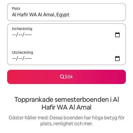
Plats
När resultaten är tillgängliga kan du navigera med upp- och ned
Incheckning
Utcheckning
Sök
Topprankade semesterboenden i Al
Hafir WA Al Amal
Gäster håller med: Dessa boenden har höga betyg för
plats, renlighet och mer.