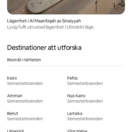
Lägenhet i Al Maantiqah as Sinaiyyah
Lyxig fullt utrustad lägenhet | Utmärkt läge
Destinationer att utforska
Resmål i närheten
Kairo
Pafos
Semesterboenden
Semesterboenden
Amman
Nya Kairo
Semesterboenden
Semesterboenden
Beirut
Larnaka
Semesterboenden
Semesterboenden
Limassol
Visa mer