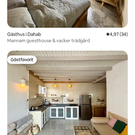
Gästhus i Dahab
4,97 av 5 i g
4,97 (34)
Mannam guesthouse & vacker trädgård
Gästfavorit
Gästfavorit