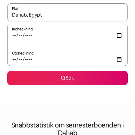
Plats
När resultaten är tillgängliga kan du navigera med upp- och ned
Incheckning
Utcheckning
Sök
Snabbstatistik om semesterboenden i
Dahab