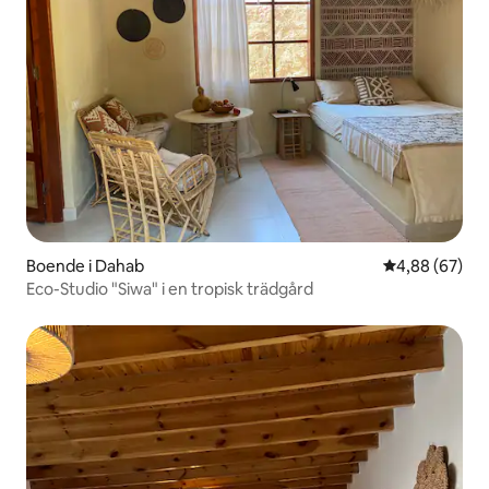
Boende i Dahab
4,88 av 5 i g
4,88 (67)
Eco-Studio "Siwa" i en tropisk trädgård