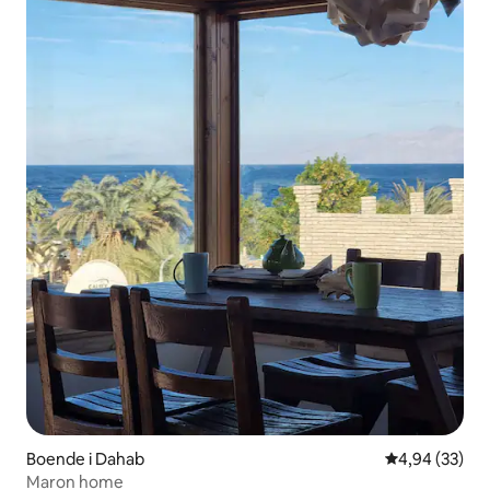
Boende i Dahab
4,94 av 5 i g
4,94 (33)
Maron home