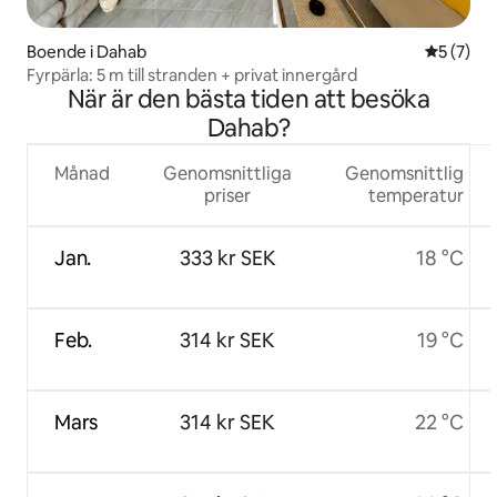
Boende i Dahab
5 av 5 i 
5 (7)
Fyrpärla: 5 m till stranden + privat innergård
När är den bästa tiden att besöka
Dahab?
Månad
Genomsnittliga
Genomsnittlig
priser
temperatur
Jan.
333 kr SEK
18 °C
Feb.
314 kr SEK
19 °C
Mars
314 kr SEK
22 °C