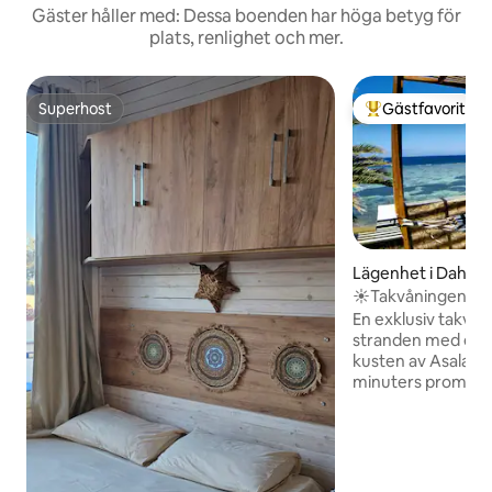
Gäster håller med: Dessa boenden har höga betyg för
plats, renlighet och mer.
Superhost
Gästfavorit
Superhost
Populär gästfavor
Lägenhet i Dahab
☀Takvåningen vi
En exklusiv takvå
stranden med egen
kusten av Asala-o
minuters promenad
den viktigaste lok
Början på den tur
(norra änden) ligg
promenad längs stranden.
På grund av hög ef