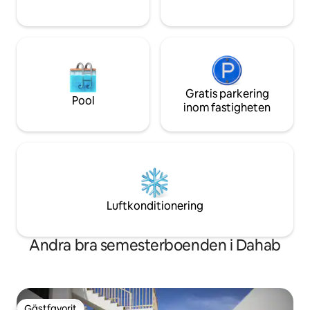
nomader som letar efter en fridfull,
oförglömlig semester i Dahab.
Gratis parkering
Pool
inom fastigheten
Luftkonditionering
Andra bra semesterboenden i Dahab
Gästfavorit