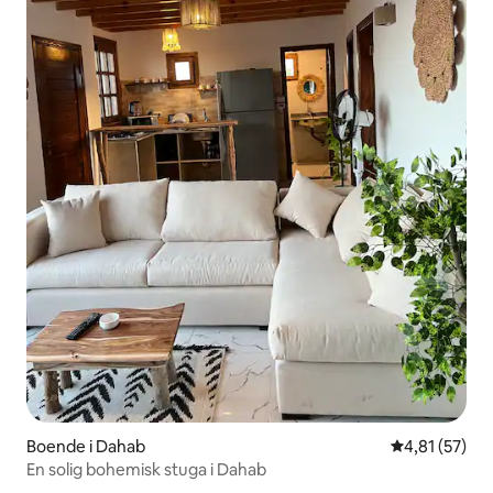
Boende i Dahab
4,81 av 5 i g
4,81 (57)
En solig bohemisk stuga i Dahab