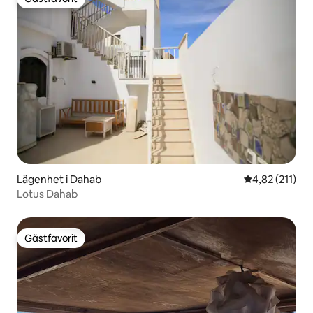
Gästfavorit
Lägenhet i Dahab
4,82 av 5 i ge
4,82 (211)
Lotus Dahab
Gästfavorit
Gästfavorit