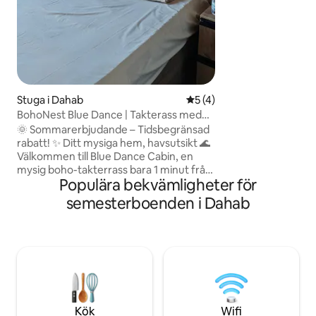
incheckning och s
vanligtvis inte möj
bagage är möjlig vid 
Vigselbevis krävs 
egyptier, enligt l
Stuga i Dahab
5 av 5 i genomsnittligt b
5 (4)
BohoNest Blue Dance | Takterass med
havsutsikt
🌞 Sommarerbjudande – Tidsbegränsad
rabatt! ✨ Ditt mysiga hem, havsutsikt 🌊
Välkommen till Blue Dance Cabin, en
mysig boho-takterrass bara 1 minut från
Populära bekvämligheter för
havet och Assala Market. Njut av
fantastisk havsutsikt, en bekväm
semesterboenden i Dahab
dubbelsäng, luftkonditionering, ett fullt
utrustat pentry, en privat takterrass,
hängmattor och romantiska
solnedgångar. Snabbt wifi,
självincheckning och kaféer,
restauranger och butiker ligger bara
några steg bort. Perfekt för par,
ensamma resenärer och digitala
Kök
Wifi