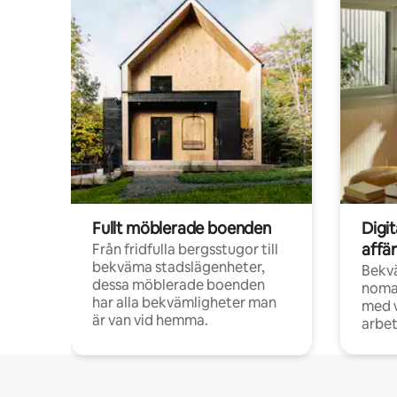
Fullt möblerade boenden
Digi
affä
Från fridfulla bergsstugor till
bekväma stadslägenheter,
Bekv
dessa möblerade boenden
noma
har alla bekvämligheter man
med w
är van vid hemma.
arbet