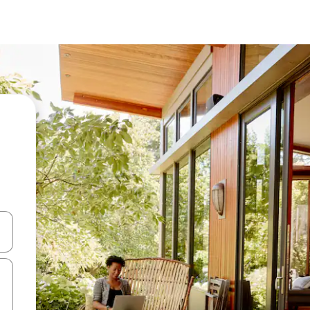
d upp- och nedåtpilarna eller utforska genom att trycka eller svepa.