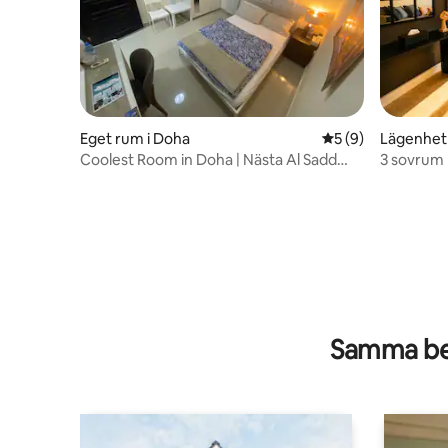
Eget rum i Doha
5 av 5 i genomsni
5 (9)
Lägenhet 
Coolest Room in Doha | Nästa Al Sadd
3 sovrum 
tunnelbanestation
Premium 
Samma be