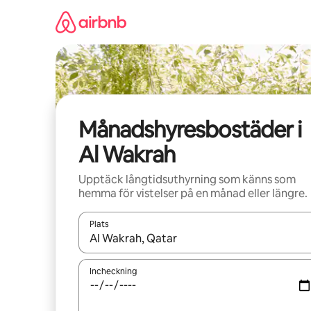
Hoppa
till
innehåll
Månadshyresbostäder i
Al Wakrah
Upptäck långtidsuthyrning som känns som
hemma för vistelser på en månad eller längre.
Plats
När resultaten är tillgängliga kan du navigera me
Incheckning