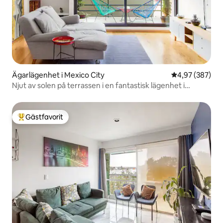
Ägarlägenhet i Mexico City
4,97 av 5 i ge
4,97 (387)
Njut av solen på terrassen i en fantastisk lägenhet i
Colonia Roma
Gästfavorit
Populär gästfavorit