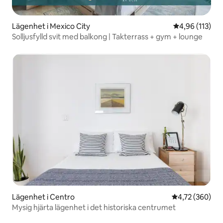
Lägenhet i Mexico City
4,96 av 5 i ge
4,96 (113)
Solljusfylld svit med balkong | Takterrass + gym + lounge
Lägenhet i Centro
4,72 av 5 i ge
4,72 (360)
Mysig hjärta lägenhet i det historiska centrumet