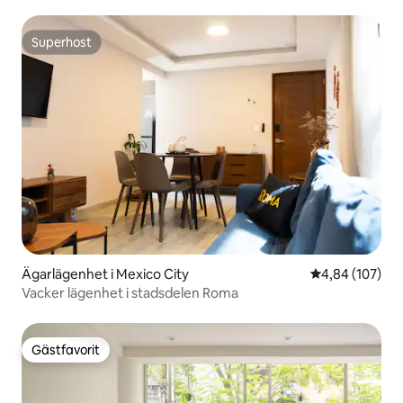
Superhost
Superhost
Ägarlägenhet i Mexico City
4,84 av 5 i ge
4,84 (107)
Vacker lägenhet i stadsdelen Roma
Gästfavorit
Gästfavorit