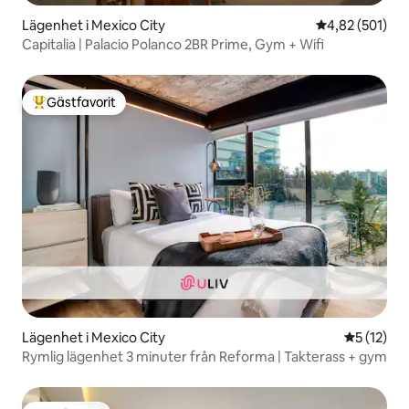
Lägenhet i Mexico City
4,82 av 5 i ge
4,82 (501)
Capitalia | Palacio Polanco 2BR Prime, Gym + Wifi
Gästfavorit
Populär gästfavorit
Lägenhet i Mexico City
5 av 5 i g
5 (12)
Rymlig lägenhet 3 minuter från Reforma | Takterass + gym