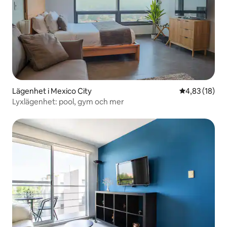
Lägenhet i Mexico City
4,83 av 5 i g
4,83 (18)
Lyxlägenhet: pool, gym och mer