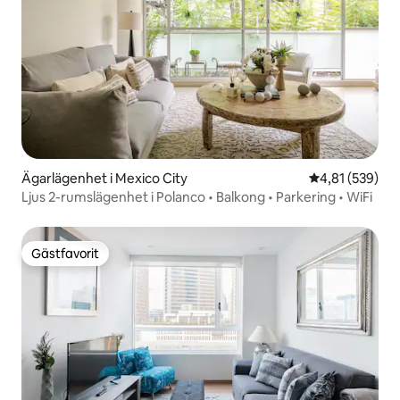
Ägarlägenhet i Mexico City
4,81 av 5 i ge
4,81 (539)
Ljus 2-rumslägenhet i Polanco • Balkong • Parkering • WiFi
Gästfavorit
Gästfavorit