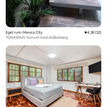
Eget rum i Mexico City
4,38 av 5 i g
4,38 (32)
TONASHUS. Sovrum med dubbelsäng