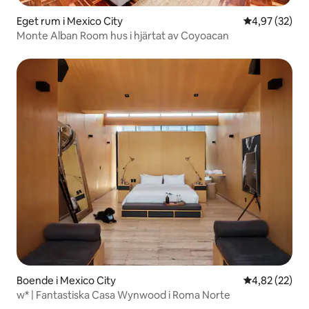
Eget rum i Mexico City
4,97 av 5 i g
4,97 (32)
Monte Alban Room hus i hjärtat av Coyoacan
Boende i Mexico City
4,82 av 5 i g
4,82 (22)
w* | Fantastiska Casa Wynwood i Roma Norte