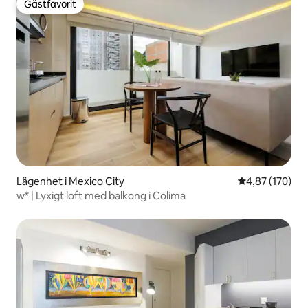
Gästfavorit
Gästfavorit
Lägenhet i Mexico City
4,87 av 5 i ge
4,87 (170)
w* | Lyxigt loft med balkong i Colima