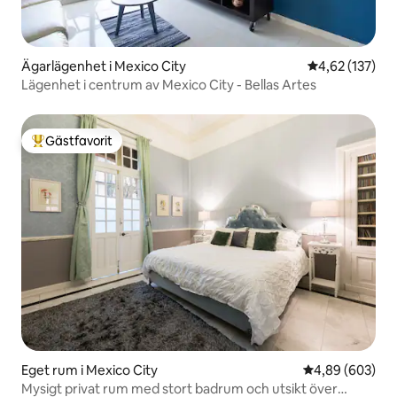
Ägarlägenhet i Mexico City
4,62 av 5 i ge
4,62 (137)
Lägenhet i centrum av Mexico City - Bellas Artes
Gästfavorit
Populär gästfavorit
Eget rum i Mexico City
4,89 av 5 i ge
4,89 (603)
Mysigt privat rum med stort badrum och utsikt över