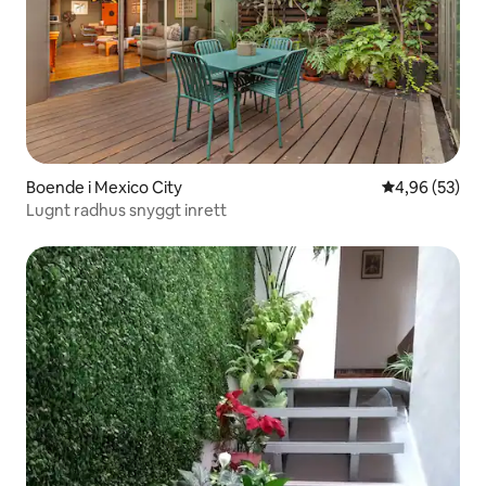
Boende i Mexico City
4,96 av 5 i g
4,96 (53)
Lugnt radhus snyggt inrett