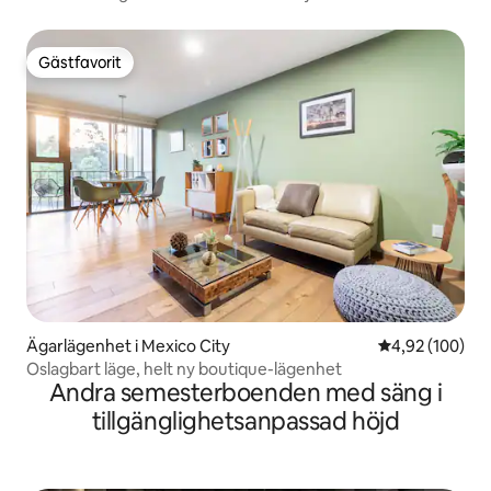
Gästfavorit
Gästfavorit
Ägarlägenhet i Mexico City
4,92 av 5 i ge
4,92 (100)
Oslagbart läge, helt ny boutique-lägenhet
Andra semesterboenden med säng i
tillgänglighetsanpassad höjd