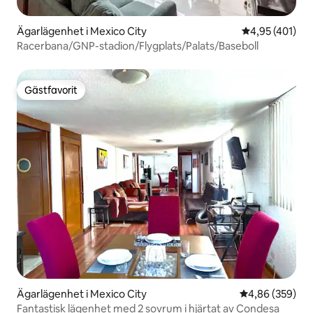
Ägarlägenhet i Mexico City
4,95 av 5 i ge
4,95 (401)
Racerbana/GNP-stadion/Flygplats/Palats/Baseboll
Gästfavorit
Gästfavorit
Ägarlägenhet i Mexico City
4,86 av 5 i ge
4,86 (359)
Fantastisk lägenhet med 2 sovrum i hjärtat av Condesa