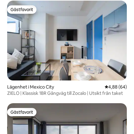
Gästfavorit
Gästfavorit
Lägenhet i Mexico City
4,88 av 5 i g
4,88 (64)
ZIELO | Klassisk 1BR Gångväg till Zocalo | Utsikt från taket
Gästfavorit
Gästfavorit