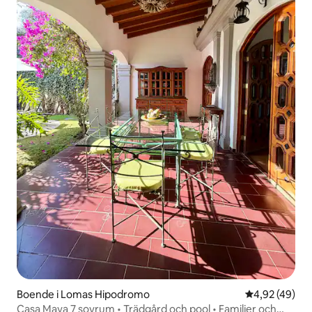
Boende i Lomas Hipodromo
4,92 av 5 i g
4,92 (49)
Casa Maya 7 sovrum • Trädgård och pool • Familjer och