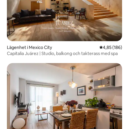
Lägenhet i Mexico City
4,85 av 5 i ge
4,85 (186)
Capitalia Juárez | Studio, balkong och takterass med spa