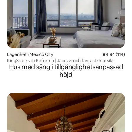
Lägenhet i Mexico City
4,84 av 5 i ge
4,84 (114)
KingSize-svit i Reforma | Jacuzzi och fantastisk utsikt
Hus med säng i tillgänglighetsanpassad
höjd