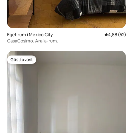
Eget rum i Mexico City
4,88 av 5 i g
4,88 (52)
CasaCosimo. Aralia-rum.
Gästfavorit
Gästfavorit