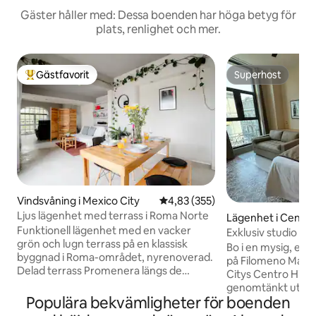
Gäster håller med: Dessa boenden har höga betyg för
plats, renlighet och mer.
Gästfavorit
Superhost
Populär gästfavorit
Superhost
Vindsvåning i Mexico City
4,83 av 5 i genomsnittligt bety
4,83 (355)
Ljus lägenhet med terrass i Roma Norte
Lägenhet i Centro
Funktionell lägenhet med en vacker
Exklusiv studio någ
grön och lugn terrass på en klassisk
Artes
Bo i en mysig, ele
byggnad i Roma-området, nyrenoverad.
på Filomeno Mata 1
Delad terrass Promenera längs de
Citys Centro Histó
förtrollande trädkantade gatorna i Roma
genomtänkt utfo
Norte och upptäck gourmetkaféer,
Populära bekvämligheter för boenden
erbjuder komfort,
traditionella restauranger och charmiga
enkel tillgång till