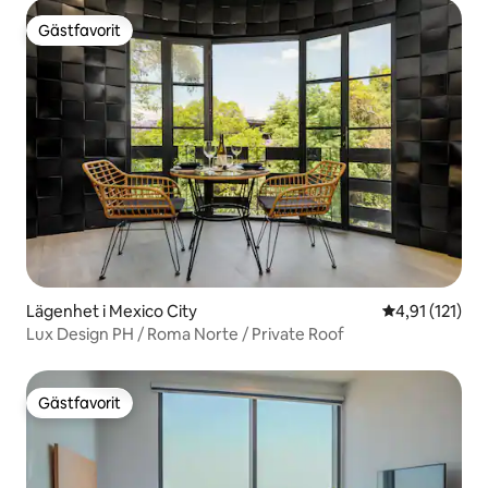
Gästfavorit
Gästfavorit
Lägenhet i Mexico City
4,91 av 5 i g
4,91 (121)
Lux Design PH / Roma Norte / Private Roof
Gästfavorit
Gästfavorit