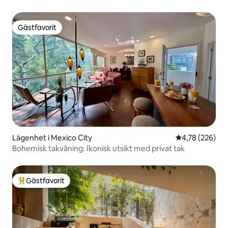
trädgården. Casa Mariscal.
Gästfavorit
Gästfavorit
Lägenhet i Mexico City
4,78 av 5 i ge
4,78 (226)
Bohemisk takvåning: Ikonisk utsikt med privat tak
Gästfavorit
Populär gästfavorit