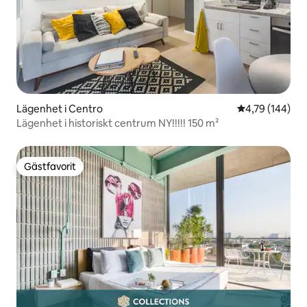
Lägenhet i Centro
4,79 av 5 i ge
4,79 (144)
Lägenhet i historiskt centrum NY!!!!! 150 m²
Gästfavorit
Gästfavorit