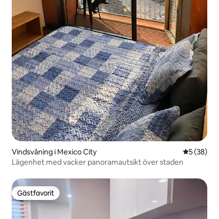
Vindsvåning i Mexico City
5 av 5 i g
5 (38)
Lägenhet med vacker panoramautsikt över staden
Gästfavorit
Gästfavorit