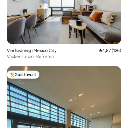
Vindsvåning i Mexico City
4,87 av 5 i ge
4,87 (126)
Vacker studio i Reforma
Gästfavorit
Populär gästfavorit