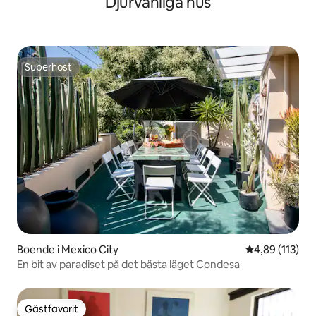
Djurvänliga hus
Superhost
Superhost
Boende i Mexico City
4,89 av 5 i ge
4,89 (113)
En bit av paradiset på det bästa läget Condesa
Gästfavorit
Gästfavorit