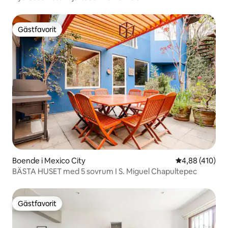
Gästfavorit
Gästfavorit
Boende i Mexico City
4,88 av 5 i ge
4,88 (410)
BÄSTA HUSET med 5 sovrum I S. Miguel Chapultepec
Gästfavorit
Gästfavorit