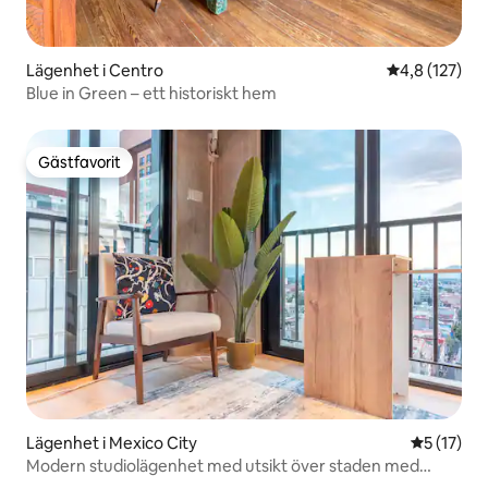
Lägenhet i Centro
4,8 av 5 i ge
4,8 (127)
Blue in Green – ett historiskt hem
Gästfavorit
Gästfavorit
Lägenhet i Mexico City
5 av 5 i g
5 (17)
Modern studiolägenhet med utsikt över staden med
luftkonditionering