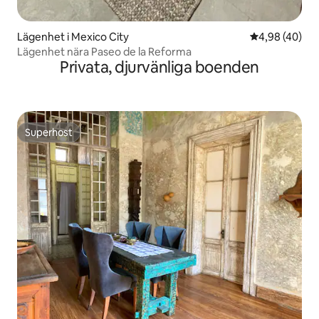
Lägenhet i Mexico City
4,98 av 5 i g
4,98 (40)
Lägenhet nära Paseo de la Reforma
Privata, djurvänliga boenden
Superhost
Superhost