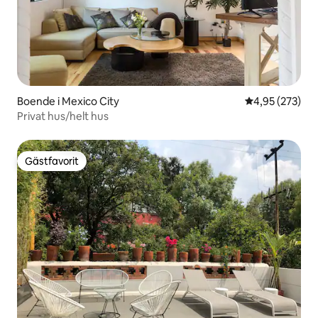
Boende i Mexico City
4,95 av 5 i ge
4,95 (273)
Privat hus/helt hus
Gästfavorit
Gästfavorit