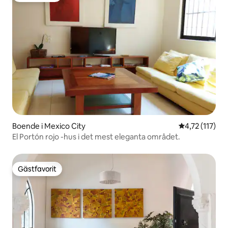
Boende i Mexico City
4,72 av 5 i g
4,72 (117)
El Portón rojo -hus i det mest eleganta området.
Gästfavorit
Gästfavorit