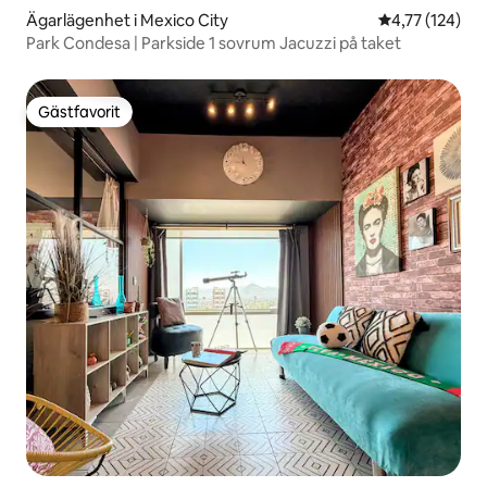
Ägarlägenhet i Mexico City
4,77 av 5 i ge
4,77 (124)
Park Condesa | Parkside 1 sovrum Jacuzzi på taket
Gästfavorit
Gästfavorit