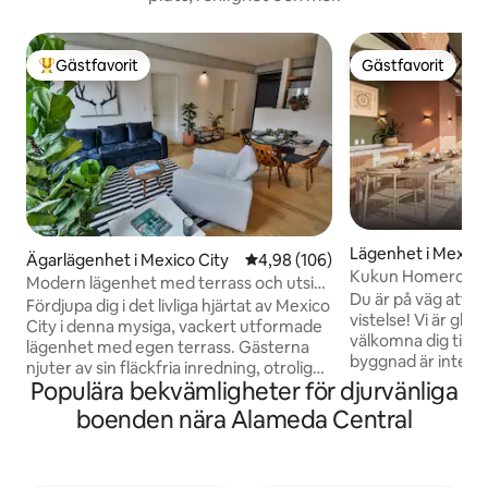
Gästfavorit
Gästfavorit
Populär gästfavorit
Gästfavorit
Lägenhet i Mexico
Ägarlägenhet i Mexico City
4,98 av 5 i genomsnittligt bety
4,98 (106)
Kukun Homero Po
Modern lägenhet med terrass och utsikt
Du är på väg att u
över taket
Fördjupa dig i det livliga hjärtat av Mexico
vistelse! Vi är gla
City i denna mysiga, vackert utformade
välkomna dig till 
lägenhet med egen terrass. Gästerna
byggnad är inte ba
njuter av sin fläckfria inredning, otroliga
utan den berättar 
Populära bekvämligheter för djurvänliga
utsikt över taket och perfekt läge - steg
hyllar samtida me
från Zócalo, Bellas Artes och trendiga
boenden nära Alameda Central
kultur. Från handg
grannskap. Njut av förstklassiga
gjorda i Puebla till
bekvämligheter, smidig incheckning och
mexikanska kreat
exklusiva matförmåner. Oavsett om det
och Alejandro Gonz