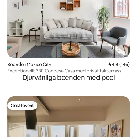
Boende i Mexico City
4,9 av 5 i ge
4,9 (146)
Exceptionellt 3BR Condesa Casa med privat takterrass
Djurvänliga boenden med pool
Gästfavorit
Gästfavorit