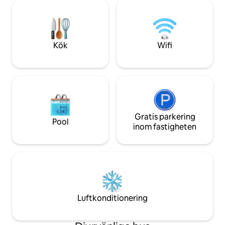
gäller kultur eller arbete erbjuder denna
hörn är utformat fö
eleganta tillflyktsort komfort, charm och
Dessutom får du n
en oförglömlig CDMX-upplevelse.
utsikterna i staden
Observera att luftkonditioneringen är en
bärbar luftkonditionering
Kök
Wifi
Gratis parkering
Pool
inom fastigheten
Luftkonditionering