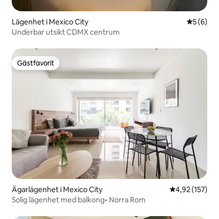
Lägenhet i Mexico City
5 av 5 i 
5 (6)
Underbar utsikt CDMX centrum
Gästfavorit
Gästfavorit
Ägarlägenhet i Mexico City
4,92 av 5 i ge
4,92 (157)
Solig lägenhet med balkong• Norra Rom