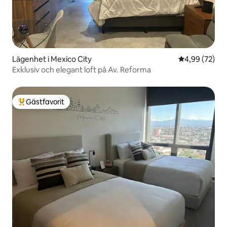
Lägenhet i Mexico City
4,99 av 5 i g
4,99 (72)
Exklusiv och elegant loft på Av. Reforma
Gästfavorit
Populär gästfavorit