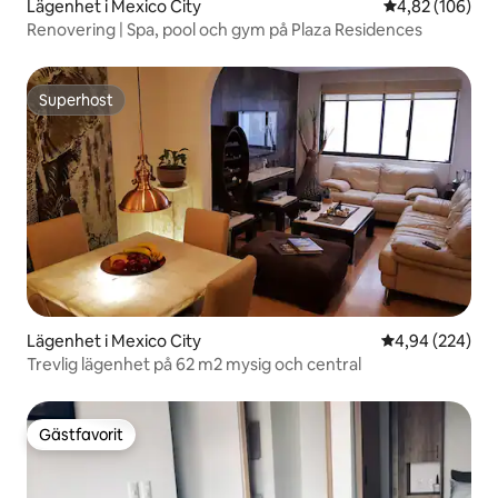
Lägenhet i Mexico City
4,82 av 5 i ge
4,82 (106)
Renovering | Spa, pool och gym på Plaza Residences
Superhost
Superhost
Lägenhet i Mexico City
4,94 av 5 i ge
4,94 (224)
Trevlig lägenhet på 62 m2 mysig och central
Gästfavorit
Gästfavorit