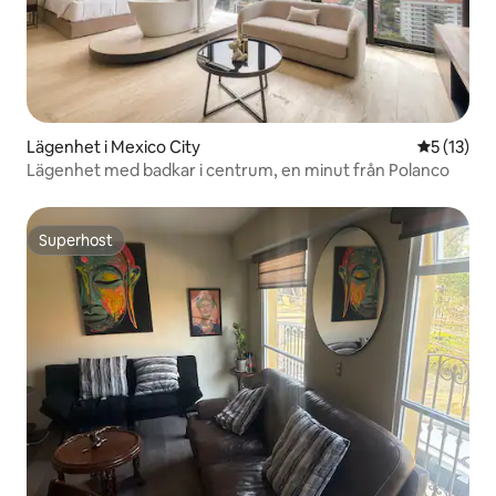
Lägenhet i Mexico City
5 av 5 i g
5 (13)
Lägenhet med badkar i centrum, en minut från Polanco
Superhost
Superhost