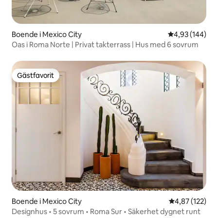
Boende i Mexico City
4,93 av 5 i ge
4,93 (144)
Oas i Roma Norte | Privat takterrass | Hus med 6 sovrum
Gästfavorit
Gästfavorit
Boende i Mexico City
4,87 av 5 i ge
4,87 (122)
Designhus • 5 sovrum • Roma Sur • Säkerhet dygnet runt