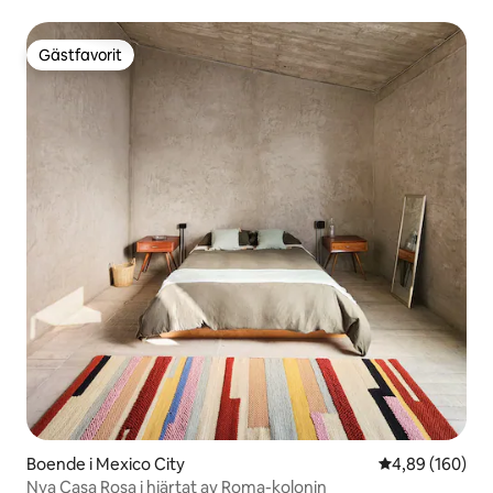
Gästfavorit
Gästfavorit
Boende i Mexico City
4,89 av 5 i ge
4,89 (160)
Nya Casa Rosa i hjärtat av Roma-kolonin