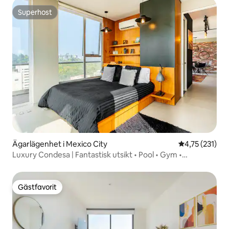
Superhost
Superhost
Ägarlägenhet i Mexico City
4,75 av 5 i ge
4,75 (231)
Luxury Condesa | Fantastisk utsikt • Pool • Gym •
Parkering.
Gästfavorit
Gästfavorit