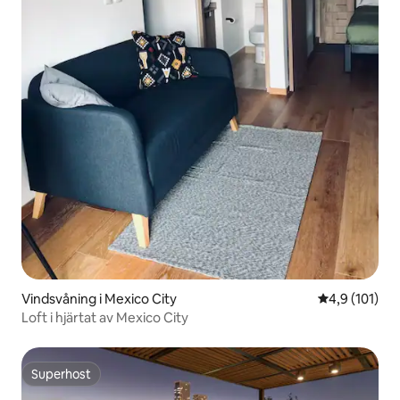
Vindsvåning i Mexico City
4,9 av 5 i ge
4,9 (101)
Loft i hjärtat av Mexico City
Superhost
Superhost