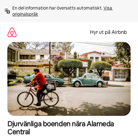
Hoppa
En del information har översatts automatiskt. 
Visa 
till
originalspråk
innehåll
Hyr ut på Airbnb
Djurvänliga boenden nära Alameda
Central