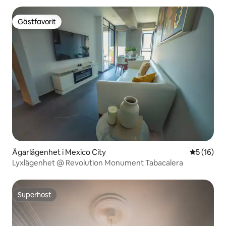
Gästfavorit
Gästfavorit
Ägarlägenhet i Mexico City
5 av 5 i g
5 (16)
Lyxlägenhet @ Revolution Monument Tabacalera
Superhost
Superhost