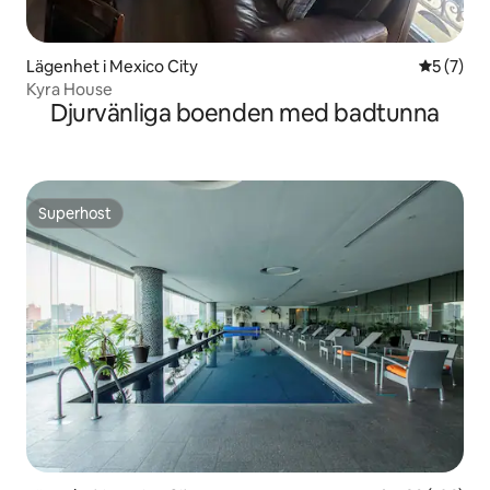
Lägenhet i Mexico City
5 av 5 i 
5 (7)
Kyra House
Djurvänliga boenden med badtunna
Superhost
Superhost