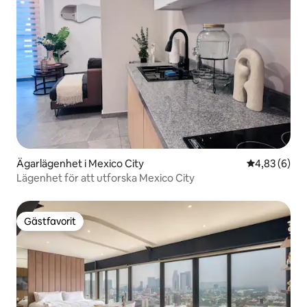
Ägarlägenhet i Mexico City
4,83 av 5 i 
4,83 (6)
Lägenhet för att utforska Mexico City
Gästfavorit
Gästfavorit