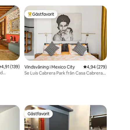
Gästfavorit
Populär gästfavorit
,91 av 5 i genomsnittligt betyg, 139 omdömen
4,91 (139)
Vindsvåning i Mexico City
4,94 av 5 i genomsnitt
4,94 (279)
ed
Se Luis Cabrera Park från Casa Cabrera
en
Loft
Gästfavorit
Gästfavorit