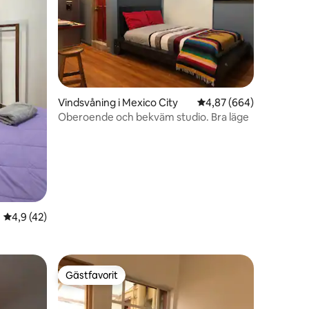
en
Vindsvåning i Mexico City
4,87 av 5 i genomsnitt
4,87 (664)
Oberoende och bekväm studio. Bra läge
4,9 av 5 i genomsnittligt betyg, 42 omdömen
4,9 (42)
Gästfavorit
Gästfavorit