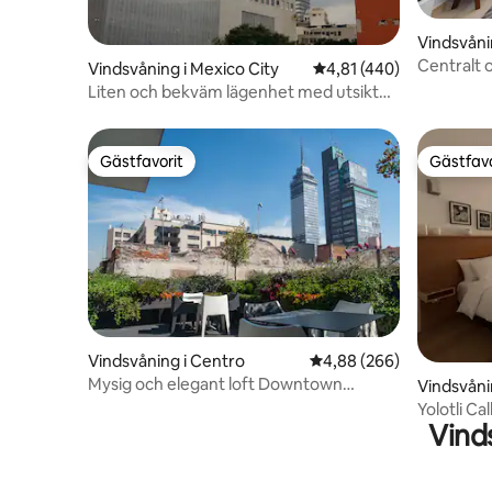
Vindsvåni
Centralt 
Vindsvåning i Mexico City
4,81 av 5 i genomsnitt
4,81 (440)
Liten och bekväm lägenhet med utsikt
över CDMX.
Gästfavorit
Gästfavo
Gästfavorit
Gästfavo
Vindsvåning i Centro
4,88 av 5 i genomsnitt
4,88 (266)
Mysig och elegant loft Downtown
Vindsvåni
Mexico City
Yolotli Cal
Vind