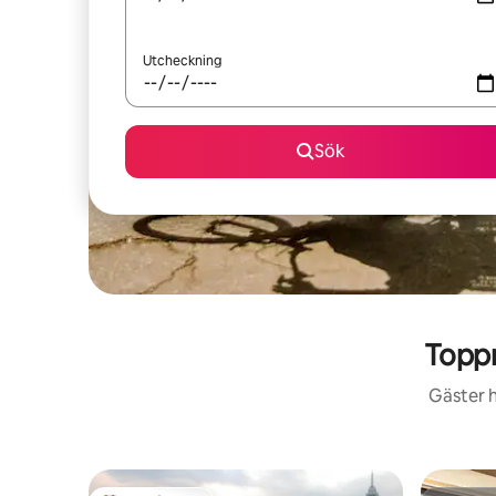
Utcheckning
Sök
Toppr
Gäster h