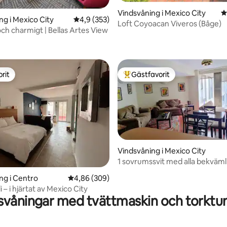
Vindsvåning i Mexico City
4
ng i Mexico City
4,9 av 5 i genomsnittligt betyg, 353 omdöm
4,9 (353)
Loft Coyoacan Viveros (Båge)
och charmigt | Bellas Artes View
ligt betyg, 440 omdömen
rit
Gästfavorit
rit
Populär gästfavorit
Vindsvåning i Mexico City
1 sovrumssvit med alla bekväml
ligt betyg, 266 omdömen
Mexico City
ng i Centro
4,86 av 5 i genomsnittligt betyg, 309 omdöm
4,86 (309)
li – i hjärtat av Mexico City
svåningar med tvättmaskin och torktu