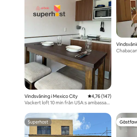
Vindsvåni
Chabacan
Vindsvåning i Mexico City
4,76 av 5 i genomsnitt
4,76 (147)
Vackert loft 10 min från USA:s ambassad i
CDMX
Superhost
Gästfavo
Superhost
Gästfavo