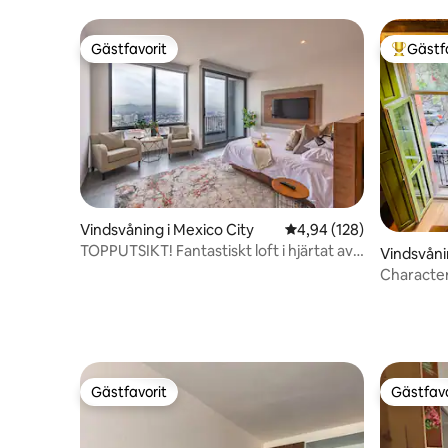
Gästfavorit
Gästf
Gästfavorit
Populär 
Vindsvåning i Mexico City
4,94 av 5 i genomsnitt
4,94 (128)
TOPPUTSIKT! Fantastiskt loft i hjärtat av
Vindsvåni
Reforma
Character 
kulturar
Gästfavorit
Gästfavo
Gästfavorit
Gästfavo