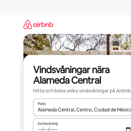
Hoppa
till
innehåll
Vindsvåningar nära
Alameda Central
Hitta och boka unika vindsvåningar på Airbnb
Plats
När resultaten är tillgängliga kan du navigera me
Incheckning