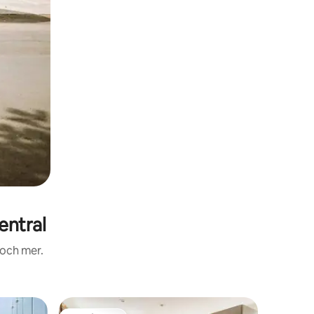
entral
 och mer.
Vindsvåni