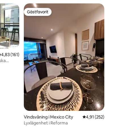
Gästfavorit
Gästfavorit
,83 av 5 i genomsnittligt betyg, 161 omdömen
4,83 (161)
ska
en
Vindsvåning i Mexico City
4,91 av 5 i genomsnitt
4,91 (252)
Lyxlägenhet i Reforma