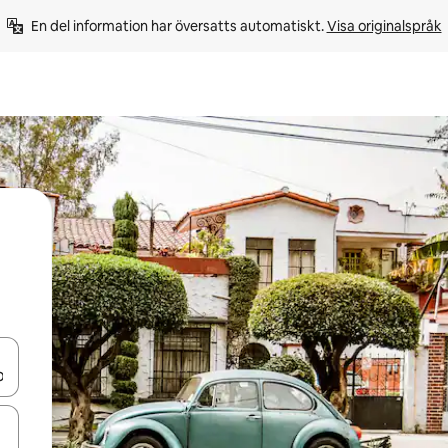
En del information har översatts automatiskt. 
Visa originalspråk
d upp- och nedåtpilarna eller utforska genom att trycka eller svepa.