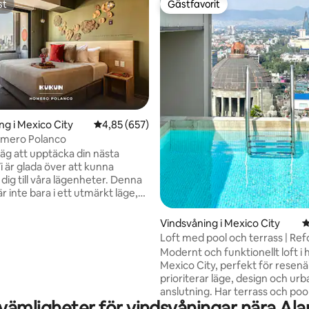
st
Gästfavorit
st
Gästfavorit
ligt betyg, 142 omdömen
ng i Mexico City
4,85 av 5 i genomsnittligt betyg, 657 omdöm
4,85 (657)
mero Polanco
väg att upptäcka din nästa
Vi är glada över att kunna
dig till våra lägenheter. Denna
 inte bara i ett utmärkt läge,
berättar också en historia som
mtida mexikansk konst och
Vindsvåning i Mexico City
4
rån handgjorda Talavera-pjäser
Loft med pool och terrass | Re
uebla till ikoniska citat av kända
Downtown CDMX
Modernt och funktionellt loft i h
a kreatörer som Octavio Paz
Mexico City, perfekt för resen
ndro González Iñárritu, varje
prioriterar läge, design och urb
format för att inspirera dig.
anslutning. Har terrass och poo
får du njuta av en av de bästa
vämligheter för vindsvåningar nära Al
och bastu. Utmärkt läge på Re