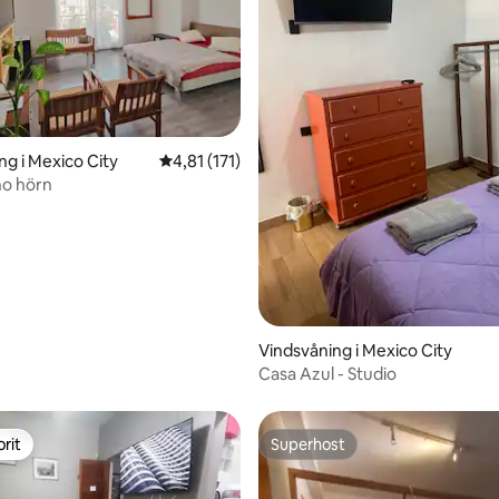
ng i Mexico City
4,81 av 5 i genomsnittligt betyg, 171 omdöm
4,81 (171)
o hörn
ligt betyg, 147 omdömen
Vindsvåning i Mexico City
Casa Azul - Studio
rit
Superhost
rit
Superhost