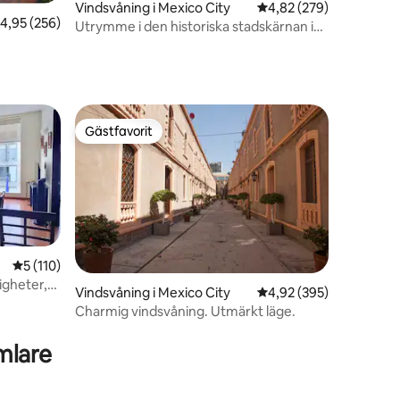
Vindsvåning i Mexico City
4,82 av 5 i genomsnitt
4,82 (279)
,95 av 5 i genomsnittligt betyg, 256 omdömen
4,95 (256)
Utrymme i den historiska stadskärnan i
en
Mexico City.
Gästfavorit
Gästfavorit
5 av 5 i genomsnittligt betyg, 110 omdömen
5 (110)
igheter,
Vindsvåning i Mexico City
4,92 av 5 i genomsnitt
4,92 (395)
Charmig vindsvåning. Utmärkt läge.
en
mlare