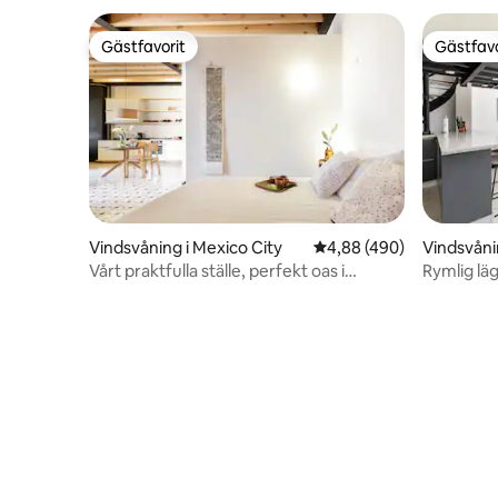
Gästfavorit
Gästfavo
Gästfavorit
Gästfavo
Vindsvåning i Mexico City
4,88 av 5 i genomsnitt
4,88 (490)
Vindsvåni
Vårt praktfulla ställe, perfekt oas i
Rymlig lä
staden.
Roma