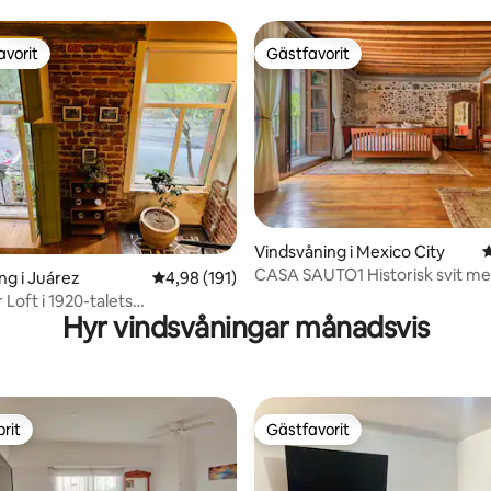
avorit
Gästfavorit
gästfavorit
Gästfavorit
ligt betyg, 128 omdömen
Vindsvåning i Mexico City
4
CASA SAUTO1 Historisk svit m
ng i Juárez
4,98 av 5 i genomsnittligt betyg, 191 omdöm
4,98 (191)
balkonger Centro
Loft i 1920-talets
Hyr vindsvåningar månadsvis
vsbyggnad
rit
Gästfavorit
rit
Gästfavorit