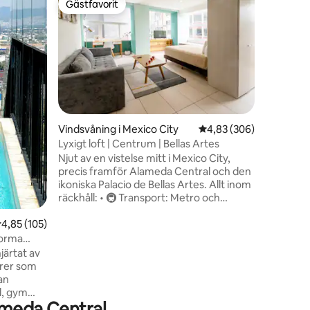
Gästfavorit
Gästfav
Gästfavorit
Gästfav
Solig vin
ett histo
Ny och ry
prisbelö
talet. Sä
digital k
wifi, ful
Netflix/
tvättstuga i b
uteplats
en
Vindsvåning i Mexico City
4,83 av 5 i genomsnitt
4,83 (306)
terrass f
Lyxigt loft | Centrum | Bellas Artes
bredvid 
Njut av en vistelse mitt i Mexico City,
mycket ty
precis framför Alameda Central och den
under da
ikoniska Palacio de Bellas Artes. Allt inom
renoveri
räckhåll: • 🚇 Transport: Metro och
Metrobús bara några steg bort • 🌆 Paseo
,85 av 5 i genomsnittligt betyg, 105 omdömen
4,85 (105)
de la Reforma och museer: mindre än 20
minuter • 🍴 Restauranger, kaféer och
forma
barer: gott om alternativ i närheten • 🛍️
järtat av
Shopping: från lokalt hantverk till
ärer som
internationella varumärken Oavsett om
an
det gäller affärer, kultur eller fritid är vårt
l, gym
loft den perfekta utgångspunkten.
ameda Central
forma,