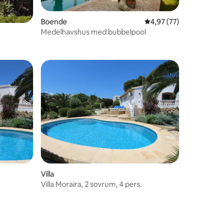
en
Boende
4,97 av 5 i genomsnit
4,97 (77)
Medelhavshus med bubbelpool
Villa
Villa Moraira, 2 sovrum, 4 pers.