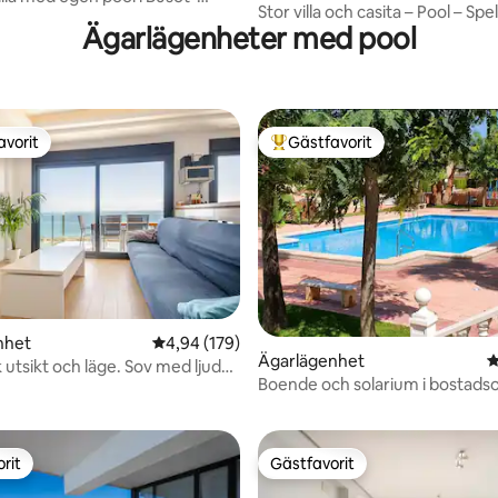
Stor villa och casita – Pool – Sp
Ägarlägenheter med pool
(PMT28)
avorit
Gästfavorit
gästfavorit
Populär gästfavorit
ligt betyg, 106 omdömen
nhet
4,94 av 5 i genomsnittligt betyg, 179 omdöm
4,94 (179)
Ägarlägenhet
4
 utsikt och läge. Sov med ljudet
Boende och solarium i bostad
rna
med pool.
rit
Gästfavorit
rit
Gästfavorit