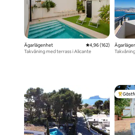
Ägarlägenhet
4,96 av 5 i genomsnitt
4,96 (162)
Ägarläge
Takvåning med terrass i Alicante
Takvåning
utsikt.
Gästf
Populär 