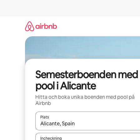
Hoppa
till
innehåll
Semesterboenden med
pool i Alicante
Hitta och boka unika boenden med pool på
Airbnb
Plats
När resultaten är tillgängliga kan du navigera me
Incheckning