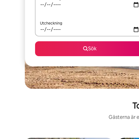
Utcheckning
Sök
T
Gästerna är e