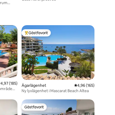
elrum
Gästfavorit
Populär gästfavorit
en
,97 av 5 i genomsnittligt betyg, 185 omdömen
4,97 (185)
Ägarlägenhet
4,96 av 5 i genomsnitt
4,96 (165)
sområde
Ny lyxlägenhet i Mascarat Beach Altea
Gästfavorit
Gästfavorit