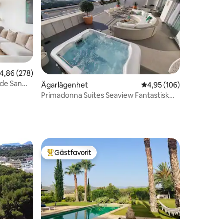
en
,86 av 5 i genomsnittligt betyg, 278 omdömen
4,86 (278)
 de San
Ägarlägenhet
4,95 av 5 i genomsnitt
4,95 (106)
Primadonna Suites Seaview Fantastisk
lägenhet
Gästfavorit
Populär gästfavorit