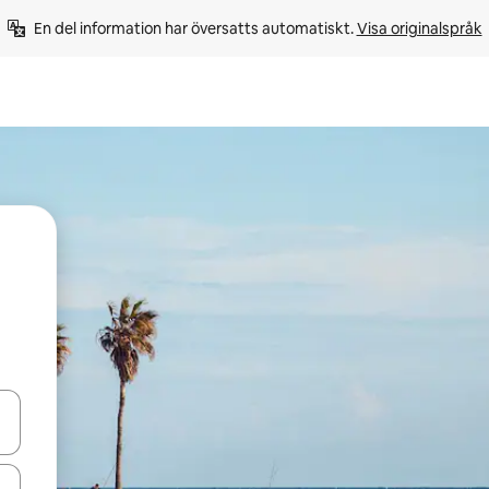
En del information har översatts automatiskt. 
Visa originalspråk
d upp- och nedåtpilarna eller utforska genom att trycka eller svepa.