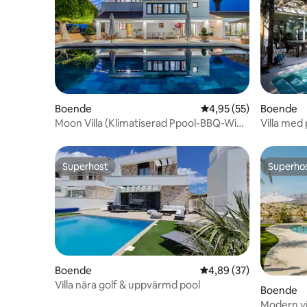
Boende
4,95 av 5 i genomsnit
4,95 (55)
Boende
Moon Villa (Klimatiserad Ppool-BBQ-Wifi-
Villa med
Parkering)
stranden
Superhost
Superho
Superhost
Superho
Boende
4,89 av 5 i genomsnit
4,89 (37)
Villa nära golf & uppvärmd pool
Boende
Modern vi