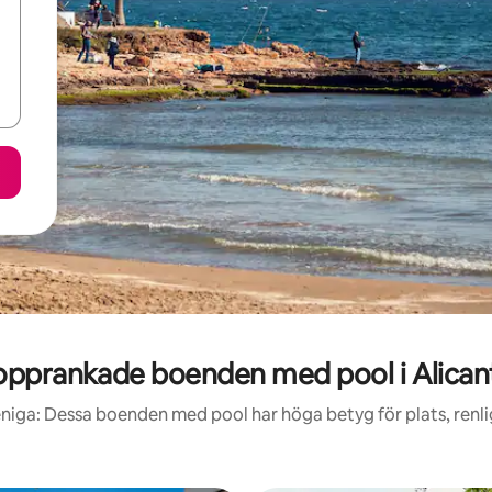
opprankade boenden med pool i Alican
niga: Dessa boenden med pool har höga betyg för plats, renl