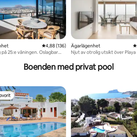
ligt betyg, 162 omdömen
nhet
4,88 av 5 i genomsnittligt betyg, 136 omdöm
4,88 (136)
Ägarlägenhet
4
 på 25:e våningen. Oslagbar
Njut av otrolig utsikt över Playa
Juan
Boenden med privat pool
avorit
gästfavorit