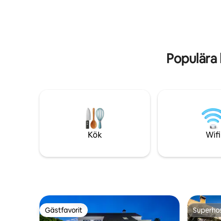
att du har ett fordon för att ta dig runt,
Strändern
även för att komma till
ca 5 km. 
avfallsinsamlingen.
Populära 
Kök
Wifi
Gästfavorit
Superho
Gästfavorit
Superho