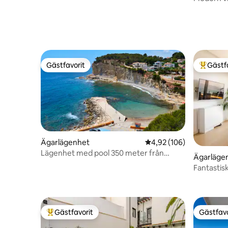
bergen
Gästfavorit
Gästf
Gästfavorit
Populär 
Ägarlägenhet
4,92 av 5 i genomsnitt
4,92 (106)
Lägenhet med pool 350 meter från
Ägarläge
stranden
Fantastisk
från vågo
Gästfavorit
Gästfavo
Populär gästfavorit
Gästfavo