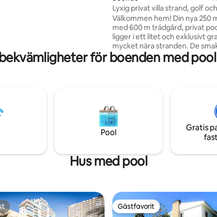
a i La Zenia och Playa Flamenca
Lyxig privat villa strand, golf oc
La Zenia Boulevard 4,5 km.
padeltennis
Välkommen hem! Din nya 250 m² 
med 600 m trädgård, privat pool 
ligger i ett litet och exklusivt 
mycket nära stranden. De smak
bekvämligheter för boenden med pool 
exklusiva inredningsdetaljerna
möblerna inbjuder dig att koppl
njuta av varje ögonblick, helt os
finns två golfbanor på 10 minut
bilresa. Även om det finns två busslinjer
eller det är lätt att få en taxi 
till dörrhuset, är det att föredra
bil för att gå till stranden eller A
Gratis p
Pool
fas
Hus med pool
st
Gästfavorit
st
Gästfavorit