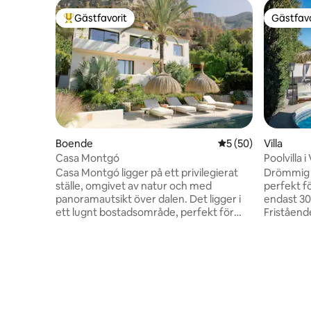
Gästfavorit
Gästfavo
Populär gästfavorit
Gästfavo
Boende
5 av 5 i genomsnit
5 (50)
Villa
Casa Montgó
Poolvilla 
Zenia
Casa Montgó ligger på ett privilegierat
Drömmig pr
ställe, omgivet av natur och med
perfekt fö
panoramautsikt över dalen. Det ligger i
endast 30
ett lugnt bostadsområde, perfekt för
Fristående
dem som söker lugn, avskildhet och
och 2 badr
avkoppling. Rymligt och elegant, med
familjer el
genomtänkt inredning och allt du
av egen p
behöver för en bekväm och oförglömlig
samtidigt
vistelse med familj eller vänner. Att vara
och Centr
långt bort från stadskärnan garanterar
4 minuters 
lugn och avskildhet. Vi rekommenderar
populära 