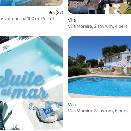
5 av 5 i genomsnittligt betyg, 37 omdöm
5 (37)
privat pool på 100 m. Portet
Villa
Villa Moraira, 2 sovrum, 4 pers.
Villa
Villa Moraira, 3 sovrum, 6 pers.