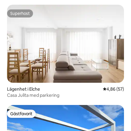
Superhost
Superhost
Lägenhet i Elche
4,86 av 5 i g
4,86 (57)
Casa Julita med parkering
Gästfavorit
Gästfavorit