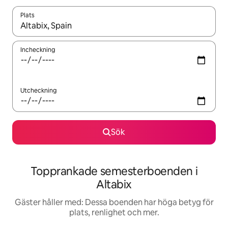
Plats
När resultaten är tillgängliga kan du navigera med upp- och ned
Incheckning
Utcheckning
Sök
Topprankade semesterboenden i
Altabix
Gäster håller med: Dessa boenden har höga betyg för
plats, renlighet och mer.