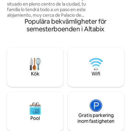
situado en pleno centro de la ciudad, tu
Luftkonditionering
familia lo tendrá todo a un paso en este
Vi erbjuder 3 dub
alojamiento, muy cerca de Palacio de
4 enkelsängar 90*
Populära bekvämligheter för
Congresos, Universidad y estación del
tren. Vivienda nueva, en esquina, mucha
semesterboenden i Altabix
luz, y con vistas, edificio emblemático
del centro de Elche. Las fiestas de Elche
se celebran en la calle del 10/08 al 14/08
y la vivienda se encuentra en pleno
centro de la ciudad y frente a una de las
barracas, por lo que en esas fechas
habrá música y gente por la noche.
Kök
Wifi
Gratis parkering
Pool
inom fastigheten