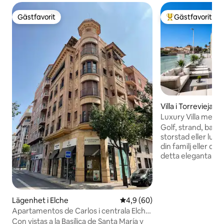
Gästfavorit
Gästfavorit
Gästfavorit
Populär gästfavor
Villa i Torrevieja
Luxury Villa med p
Golf, strand, barer
storstad eller lug
din familj eller di
detta eleganta ställe a
lyxvillan har en r
Privat trädgård 
olika sittplatser, so
perfekt för avkop
Lägenhet i Elche
4,9 av 5 i genomsnittligt bet
4,9 (60)
leka över tre våni
Apartamentos de Carlos i centrala Elche,
takterrass där du 
Apartam...
Con vistas a la Basílica de Santa María y
över staden och m