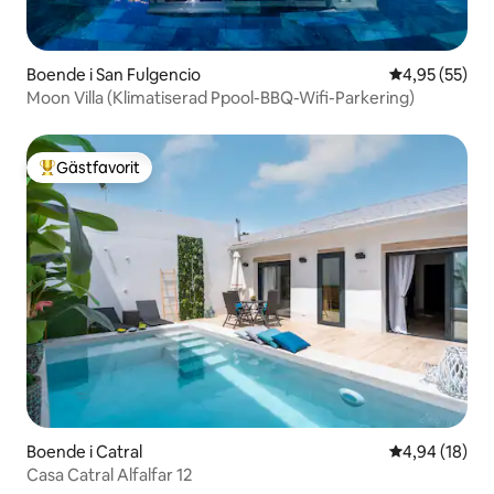
Boende i San Fulgencio
4,95 av 5 i g
4,95 (55)
Moon Villa (Klimatiserad Ppool-BBQ-Wifi-Parkering)
Gästfavorit
Populär gästfavorit
Boende i Catral
4,94 av 5 i g
4,94 (18)
Casa Catral Alfalfar 12