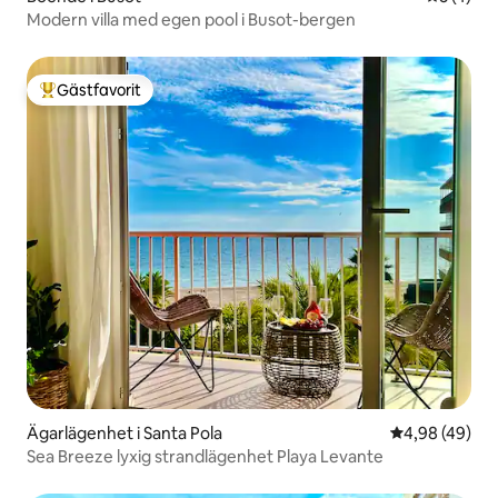
Modern villa med egen pool i Busot-bergen
Gästfavorit
Populär gästfavorit
Ägarlägenhet i Santa Pola
4,98 av 5 i g
4,98 (49)
Sea Breeze lyxig strandlägenhet Playa Levante