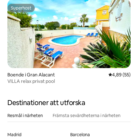
Superhost
Superhost
Boende i Gran Alacant
4,89 av 5 i g
4,89 (55)
VILLA relax privat pool
Destinationer att utforska
Resmål i närheten
Främsta sevärdheterna i närheten
Madrid
Barcelona