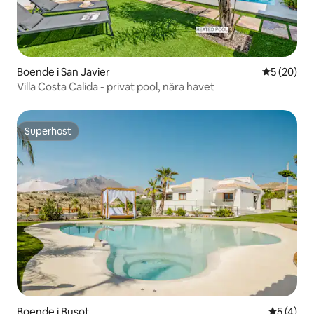
Boende i San Javier
5 av 5 i g
5 (20)
Villa Costa Calida - privat pool, nära havet
Superhost
Superhost
Boende i Busot
5 av 5 i 
5 (4)