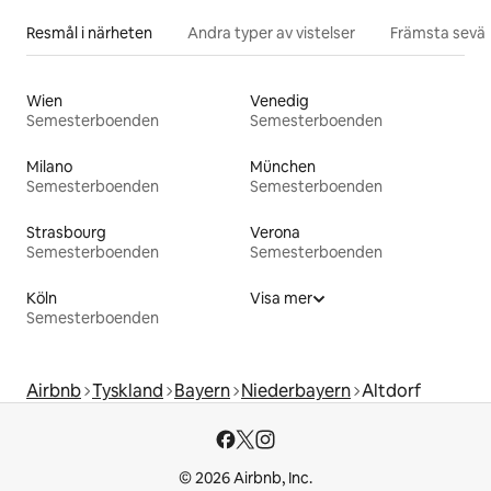
Resmål i närheten
Andra typer av vistelser
Främsta sevär
Wien
Venedig
Semesterboenden
Semesterboenden
Milano
München
Semesterboenden
Semesterboenden
Strasbourg
Verona
Semesterboenden
Semesterboenden
Köln
Visa mer
Semesterboenden
Airbnb
Tyskland
Bayern
Niederbayern
Altdorf
© 2026 Airbnb, Inc.