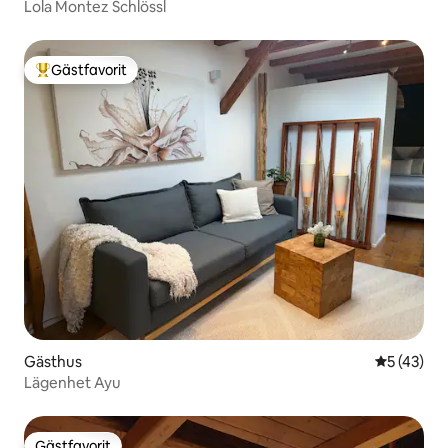
Lola Montez Schlössl
Gästfavorit
Populär gästfavorit
Gästhus
5 av 5 i g
5 (43)
Lägenhet Ayu
Gästfavorit