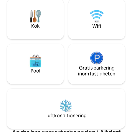
WiFi med hög hastighet → Sänglinne och
till Gamla stan & T
handdukar ingår → Parkering finns
Apartments – perf
beroende på tillgänglighet och
affärsresenärer, f
överenskommelse → 2 sovrum och 2
spelentusiaster!
stora bäddsoffor och 1 fåtöljsäng (7
Kök
Wifi
personer)
Gratis parkering
Pool
inom fastigheten
Luftkonditionering