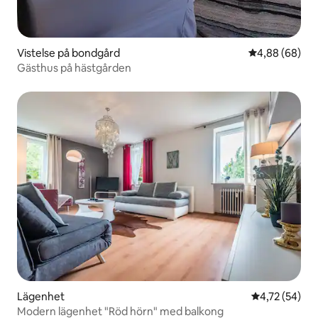
Vistelse på bondgård
4,88 av 5 i g
4,88 (68)
Gästhus på hästgården
Lägenhet
4,72 av 5 i g
4,72 (54)
Modern lägenhet "Röd hörn" med balkong