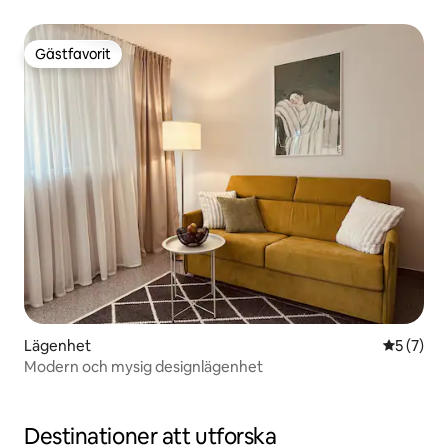
Gästfavorit
Gästfavorit
Lägenhet
5 av 5 i 
5 (7)
Modern och mysig designlägenhet
Destinationer att utforska