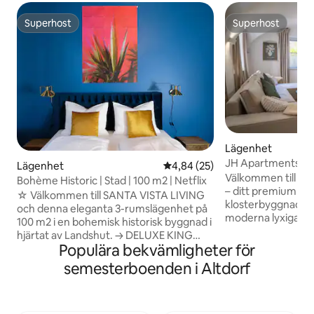
Superhost
Superhost
Superhost
Superhost
Lägenhet
JH Apartments Lan
Lägenhet
4,84 av 5 i genomsnittligt bet
4,84 (25)
spel
Välkommen till J
Bohème Historic | Stad | 100 m2 | Netflix
– ditt premiumloft 
☆ Välkommen till SANTA VISTA LIVING
klosterbyggnad, d
och denna eleganta 3-rumslägenhet på
moderna lyxiga be
100 m2 i en bohemisk historisk byggnad i
Höjdpunkter: → 2 underjordiska
hjärtat av Landshut. → DELUXE KING
parkeringsplatser (
Populära bekvämligheter för
Size resårmadrasser → Listad historisk
100-tums hemmabi
byggnad med 100 m2 och 4 m högt i tak
semesterboenden i Altdorf
5 → Privat terrass 
→ supercentralt, gångavstånd till gamla
Premium kök: SME
stan → 65 tums Smart-TV och NETFLIX →
→ Höghastighets W
NESPRESSO-KAFFE → Höghastighets
spel/hemmakonto