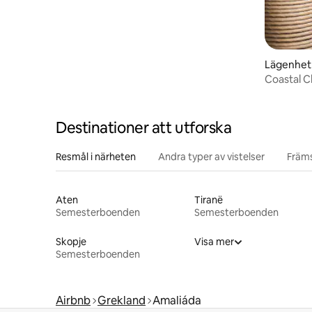
Lägenhet 
Coastal 
Destinationer att utforska
Resmål i närheten
Andra typer av vistelser
Främs
Aten
Tiranë
Semesterboenden
Semesterboenden
Skopje
Visa mer
Semesterboenden
Airbnb
Grekland
Amaliáda