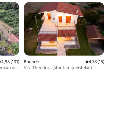
,95 av 5 i genomsnittligt betyg, 101 omdömen
4,95 (101)
Boende
4,73 av 5 i genomsni
4,73 (15)
lympia och
Villa Theodora (stor familjevistelse)