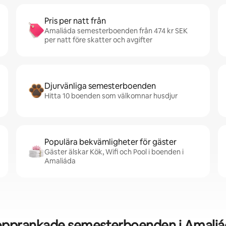
Pris per natt från
Amaliáda semesterboenden från 474 kr SEK
per natt före skatter och avgifter
Djurvänliga semesterboenden
Hitta 10 boenden som välkomnar husdjur
Populära bekvämligheter för gäster
Gäster älskar Kök, Wifi och Pool i boenden i
Amaliáda
opprankade semesterboenden i Amaliá