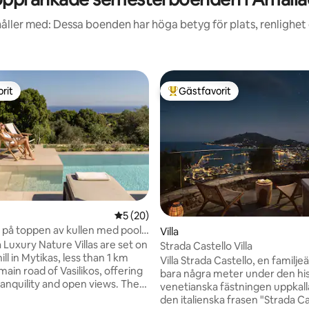
åller med: Dessa boenden har höga betyg för plats, renlighet
rit
Gästfavorit
rit
Populär gästfavorit
5 av 5 i genomsnittligt betyg, 20 omdöm
5 (20)
la på toppen av kullen med pool
Villa
tsikt
Luxury Nature Villas are set on
Strada Castello Villa
hill in Mytikas, less than 1 km
Villa Strada Castello, en familje
ain road of Vasilikos, offering
bara några meter under den his
ranquility and open views. The
venetianska fästningen uppkall
s ideal for guests who wish to
den italienska frasen "Strada Ca