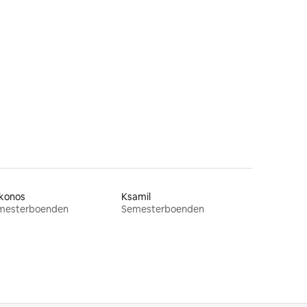
en
konos
Ksamil
mesterboenden
Semesterboenden