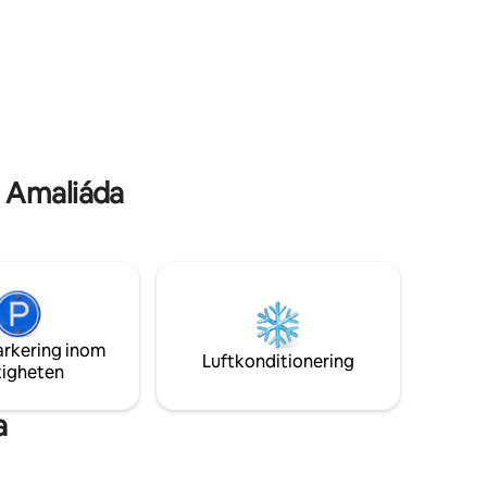
egenskaperna hos Memorias villa. Det
an ligger
yttre utrymmet har en stor pool med
 och
utsikt över hav och berg, en matplats
isk
med en inbyggd grill och solstolar för en
 ett av de
avkopplande tid. Huset har stora
s och njut
balkongdörrar i vardagsrummet samt i
är öns
sovrummen för att du ska kunna njuta av
amför dina
den fantastiska utsikten när som helst.
 verkligen
i Amaliáda
arkering inom
Luftkonditionering
tigheten
a