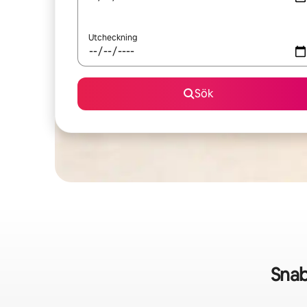
Utcheckning
Sök
Snab