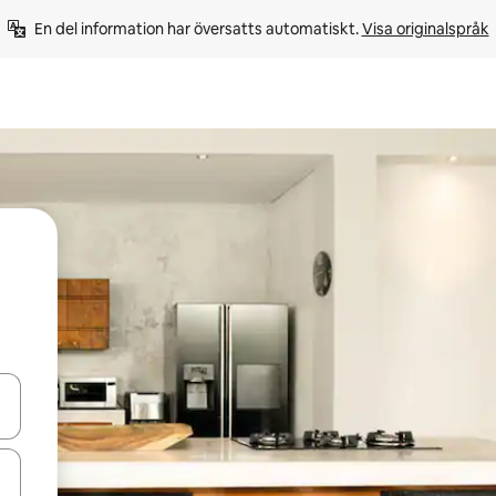
En del information har översatts automatiskt. 
Visa originalspråk
d upp- och nedåtpilarna eller utforska genom att trycka eller svepa.