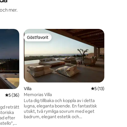
 och mer.
Villa
Gästfavorit
Gästfav
Gästfavorit
Gästfav
Ananta Su
privat po
Välkommen
En tvårum
och som 
bekvämlig
fantastis
havet kan
huset och
Deluxe Vi
en
Villa
5 av 5 i genomsni
5 (13)
och Vassi
Memorias Villa
5 av 5 i genomsnittligt betyg, 36 omdömen
5 (36)
till de l
Luta dig tillbaka och koppla av i detta
naturarve
lugna, eleganta boende. En fantastisk
barer res
ägd reträtt
utsikt, två rymliga sovrum med eget
din seme
toriska
badrum, elegant estetik och
ad efter
kvalitetsmaterial är några av
stello",