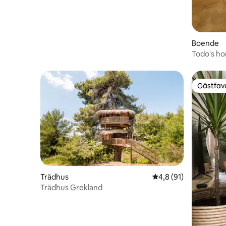
Boende
Todo's h
Gästfavo
Gästfavo
Trädhus
4,8 av 5 i genomsnit
4,8 (91)
Trädhus Grekland