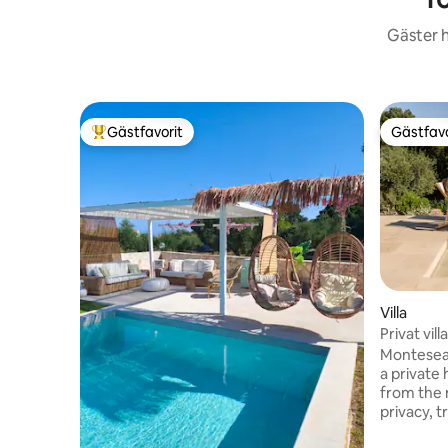
Gäster h
Gästfavorit
Gästfavo
Populär gästfavorit
Gästfavo
Villa
Privat vil
och havsu
Montesea 
a private 
from the m
privacy, t
location i