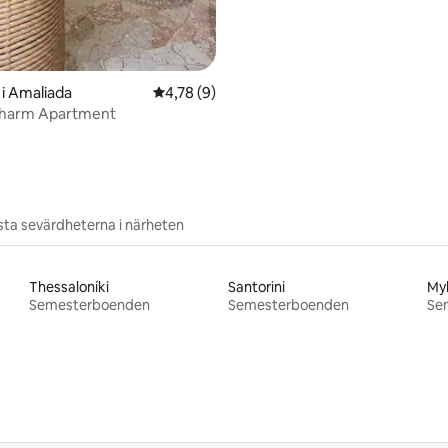
i Amaliada
4,78 av 5 i genomsnittligt betyg, 9 omdöm
4,78 (9)
Charm Apartment
ta sevärdheterna i närheten
Thessaloníki
Santorini
My
Semesterboenden
Semesterboenden
Se