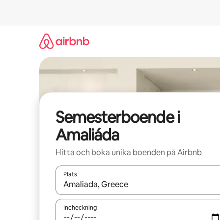
Hoppa
till
innehåll
Semesterboende i
Amaliáda
Hitta och boka unika boenden på Airbnb
Plats
När resultaten är tillgängliga kan du navigera me
Incheckning