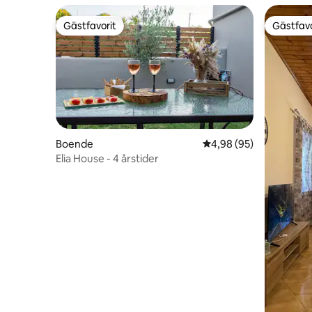
Gästfavorit
Gästfavo
Gästfavorit
Gästfavo
Boende
4,98 av 5 i genomsnit
4,98 (95)
Elia House - 4 årstider