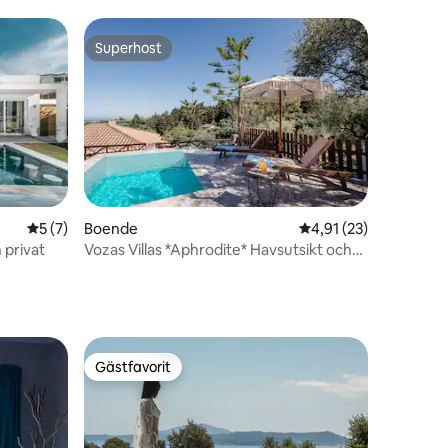
Superhost
Superhost
en
5 av 5 i genomsnittligt betyg, 7 omdömen
5 (7)
Boende
4,91 av 5 i genomsnit
4,91 (23)
 privat
Vozas Villas *Aphrodite* Havsutsikt och
privat pool
Gästfavorit
Gästfavorit