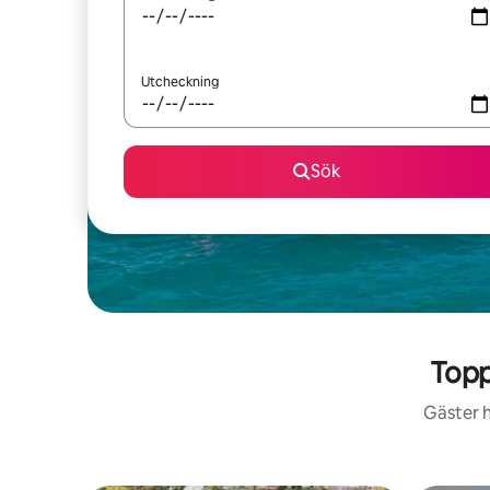
Utcheckning
Sök
Topp
Gäster h