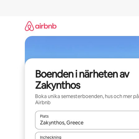
Hoppa
till
innehåll
Boenden i närheten av
Zakynthos
Boka unika semesterboenden, hus och mer på
Airbnb
Plats
När resultaten är tillgängliga kan du navigera me
Incheckning