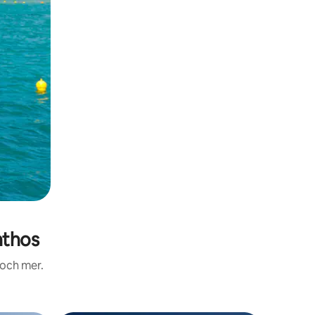
nthos
 och mer.