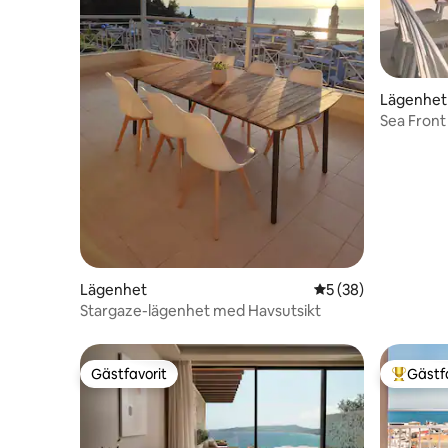
Lägenhet
Sea Front
Lägenhet
5 av 5 i genomsnit
5 (38)
Stargaze-lägenhet med Havsutsikt
Gästfavorit
Gästf
Gästfavorit
Populär 