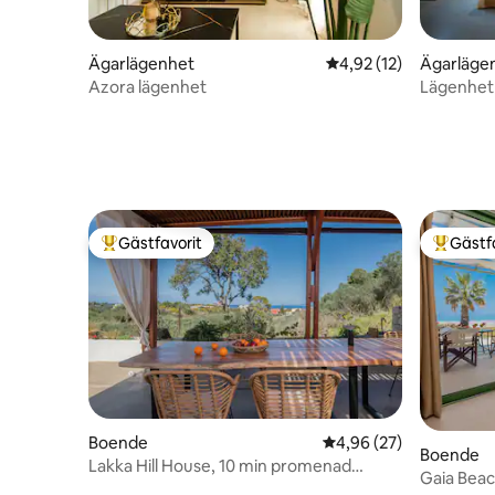
Ägarlägenhet
4,92 av 5 i genomsnit
4,92 (12)
Ägarläge
Azora lägenhet
Lägenhet 
Gästfavorit
Gästf
Populär gästfavorit
Populär 
Boende
4,96 av 5 i genomsnit
4,96 (27)
Boende
Lakka Hill House, 10 min promenad
Gaia Bea
Banana/St Nicholas beach