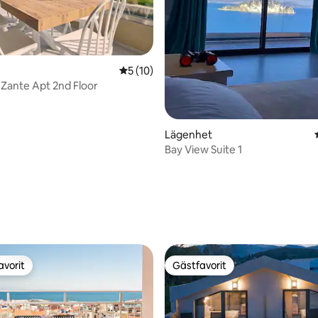
5 av 5 i genomsnittligt betyg, 10 omdöm
5 (10)
 Zante Apt 2nd Floor
Lägenhet
Bay View Suite 1
tligt betyg, 38 omdömen
avorit
Gästfavorit
gästfavorit
Gästfavorit