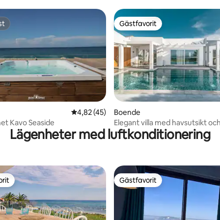
st
Gästfavorit
st
Gästfavorit
tligt betyg, 11 omdömen
4,82 av 5 i genomsnittligt betyg, 45 omdöm
4,82 (45)
Boende
et Kavo Seaside
Elegant villa med havsutsikt och
Lägenheter med luftkonditionering
rit
Gästfavorit
rit
Gästfavorit