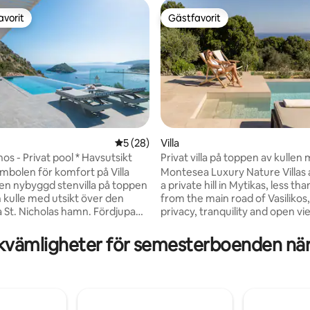
avorit
Gästfavorit
gästfavorit
Gästfavorit
5 av 5 i genomsnittligt betyg, 28 omdöm
5 (28)
Villa
nos - Privat pool * Havsutsikt
Privat villa på toppen av kullen
tligt betyg, 54 omdömen
och havsutsikt
mbolen för komfort på Villa
Montesea Luxury Nature Villas 
en nybyggd stenvilla på toppen
a private hill in Mytikas, less th
n kulle med utsikt över den
from the main road of Vasilikos,
a St. Nicholas hamn. Fördjupa
privacy, tranquility and open vi
et och lugnet i denna privata
location is ideal for guests who
fri panoramautsikt över det
relax in nature while remaining 
kvämligheter för semesterboenden nä
e havet och den charmiga
everything. The beaches of Vasi
år villa är den perfekta
4–minutes away, while superma
estinationen, vilket ger enkel
shops, tavernas, beach bars, ca
ill den närliggande stranden,
pharmacy and health centre ar
r bara 600 meter bort. För dem
reachable within a 10-minute wa