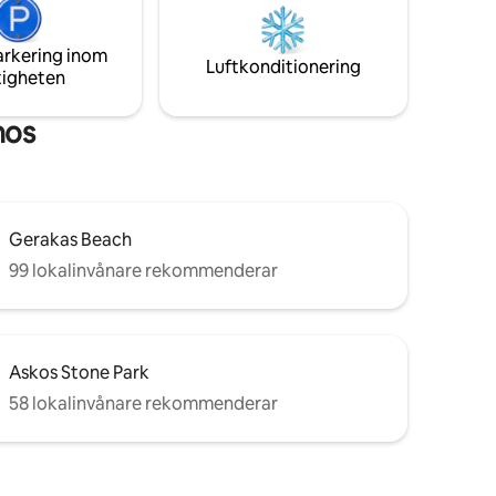
 comfort
interiörer med stora utomhusterrasser
och en oändlighetsbassäng som verkar
arkering inom
smälta samman med havet på andra
Luftkonditionering
tigheten
sidan.
hos
Gerakas Beach
99 lokalinvånare rekommenderar
Askos Stone Park
58 lokalinvånare rekommenderar