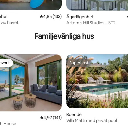
tligt betyg, 12 omdömen
nhet
4,85 av 5 i genomsnittligt betyg, 133 omdöm
4,85 (133)
Ägarlägenhet
vid havet
Artemis Hill Studios – ST2
Familjevänliga hus
avorit
Superhost
gästfavorit
Superhost
tligt betyg, 27 omdömen
Boende
4,97 av 5 i genomsnittligt betyg, 141 omdöm
4,97 (141)
Villa Matti med privat pool
ch House