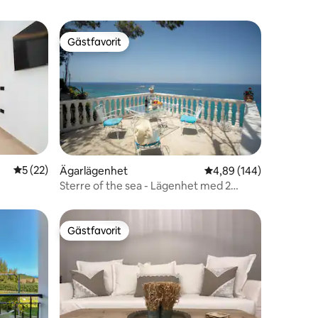
Gästfavorit
Gästfavorit
en
5 av 5 i genomsnittligt betyg, 22 omdömen
5 (22)
Ägarlägenhet
4,89 av 5 i genomsnitt
4,89 (144)
Sterre of the sea - Lägenhet med 2
sovrum
Gästfavorit
Gästfavorit