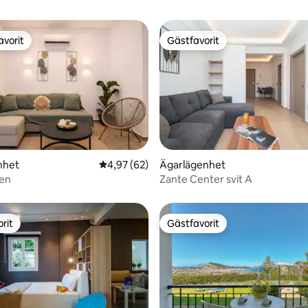
avorit
Gästfavorit
gästfavorit
Gästfavorit
tligt betyg, 44 omdömen
nhet
4,97 av 5 i genomsnittligt betyg, 62 omdöm
4,97 (62)
Ägarlägenhet
den
Zante Center svit A
rit
Gästfavorit
rit
Gästfavorit