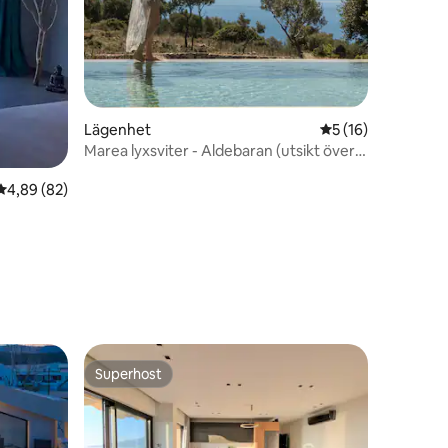
en
Lägenhet
5 av 5 i genomsnit
5 (16)
Marea lyxsviter - Aldebaran (utsikt över
trädgården)
4,89 av 5 i genomsnittligt betyg, 82 omdömen
4,89 (82)
Superhost
Superhost