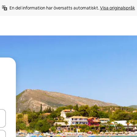
En del information har översatts automatiskt. 
Visa originalspråk
d upp- och nedåtpilarna eller utforska genom att trycka eller svepa.