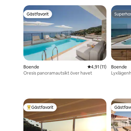
Gästfavorit
Superho
Gästfavorit
Superho
Boende
4,91 av 5 i genomsnit
4,91 (11)
Boende
Oresis panoramautsikt över havet
Lyxlägenh
Gästfavorit
Gästfavo
Populär gästfavorit
Gästfavo