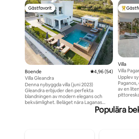
Gästfavorit
Gästf
Gästfavorit
Populär 
Villa
Villa Paga
Boende
4,96 av 5 i genomsnit
4,96 (54)
Upplev sy
Villa Gleandra
Paganos, 
Denna nybyggda villa (juni 2023)
av en lite
Gleandra erbjuder den perfekta
pittoresk
blandningen av modern elegans och
dig i lugn
bekvämlighet. Beläget nära Laganas
oas, med 
Populära be
strand och bara kort avstånd från
gnistrand
flygplatsen. Den är idealiskt positionerad
hamnen. V
för en minnesvärd semester. Med 3
semesterd
sovrum och 3,5 badrum ger det gott om
tillgång t
utrymme för avkoppling och komfort.
som ligge
Du kan varva ner i den privata poolen och