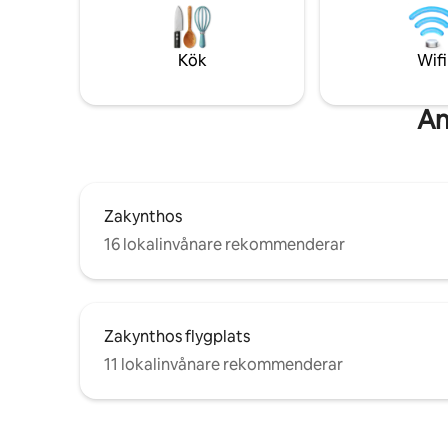
som söker
jacuzzin och njuta av den ultimata
närliggan
lyxupplevelsen. Fördjupa dig i skönheten
utforska.
i Zakynthos och skapa oförglömliga
Kök
Wifi
minnen på Villa Gleandra.
An
Zakynthos
16 lokalinvånare rekommenderar
Zakynthos flygplats
11 lokalinvånare rekommenderar