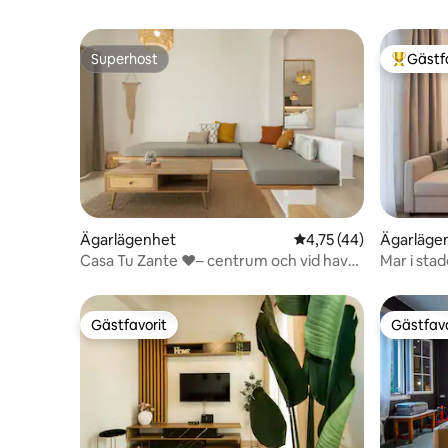
Superhost
Gästf
Superhost
Populär 
Ägarlägenhet
4,75 av 5 i genomsnit
4,75 (44)
Ägarläge
Casa Tu Zante ❤️– centrum och vid havet
Mar i sta
(upp till 4 gäster)
Gästfavorit
Gästfavo
Gästfavorit
Gästfavo