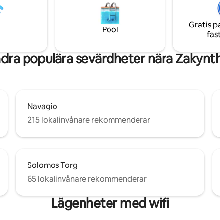
 äventyr finns det många
short 3-minute drive, ensuring
de barer och restauranger att
and ease throughout your stay.
Gratis p
Pool
fas
dra populära sevärdheter nära Zakynt
Navagio
215 lokalinvånare rekommenderar
Solomos Torg
65 lokalinvånare rekommenderar
Lägenheter med wifi