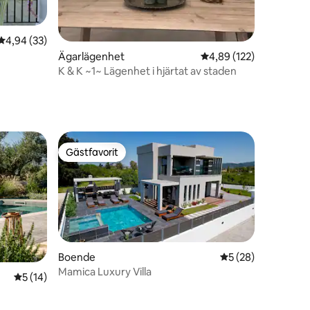
en
4,94 av 5 i genomsnittligt betyg, 33 omdömen
4,94 (33)
Ägarlägenhet
4,89 av 5 i genomsnitt
4,89 (122)
K & K ~1~ Lägenhet i hjärtat av staden
Gästfavorit
Gästfavorit
Boende
5 av 5 i genomsnit
5 (28)
Mamica Luxury Villa
5 av 5 i genomsnittligt betyg, 14 omdömen
5 (14)
en