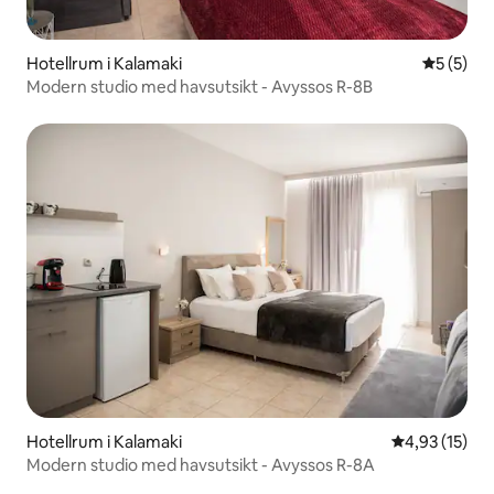
Hotellrum i Kalamaki
5 av 5 i 
5 (5)
Modern studio med havsutsikt - Avyssos R-8B
Hotellrum i Kalamaki
4,93 av 5 i g
4,93 (15)
Modern studio med havsutsikt - Avyssos R-8A