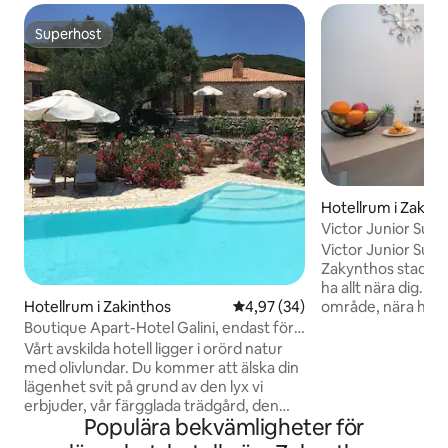
Superhost
Superhost
Hotellrum i Zakint
Victor Junior Suite
Victor Junior Suite 
Zakynthos stad, dä
ha allt nära dig. D
område, nära huv
Hotellrum i Zakinthos
4,97 av 5 i genomsnittligt bet
4,97 (34)
restauranger, bar
Boutique Apart-Hotel Galini, endast för
turistattraktioner.
vuxna, Afrodite.
Vårt avskilda hotell ligger i orörd natur
modern inredd läg
med olivlundar. Du kommer att älska din
ett ett sovrum, ett
lägenhet svit på grund av den lyx vi
vardagsrum, ett 
erbjuder, vår färgglada trädgård, den
balkong med en fan
Populära bekvämligheter för
fantastiska utsikten över ön och Joniska
Zakynthos stad. Oa
havet samt Vintergatan, din serverade