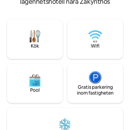
lägenhetshotell nära Zakynthos
lugn och ro eller o
frukost på din privata terrass (juli och
och vara nära någ
augusti) Varje svit har en privat terrass
runt poolen. Var och en av våra 4 sviter
har ett pentry ett utanför köket. Vi har
på bara 5 till 10 minuters bilresa 14
restauranger och många stränder att
upptäcka
Kök
Wifi
Gratis parkering
Pool
inom fastigheten