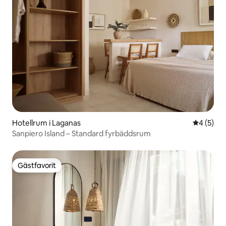
Hotellrum i Laganas
4 av 5 i 
4 (5)
Sanpiero Island – Standard fyrbäddsrum
Gästfavorit
Gästfavorit