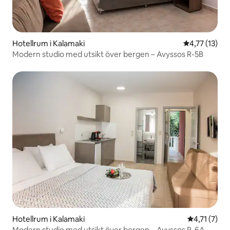
Hotellrum i Kalamaki
4,77 av 5 i 
4,77 (13)
Modern studio med utsikt över bergen – Avyssos R-5B
Hotellrum i Kalamaki
4,71 av 5 i
4,71 (7)
Modern studio med utsikt över bergen – Avyssos R-6A