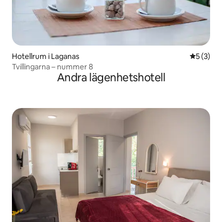
Hotellrum i Laganas
5 av 5 i 
5 (3)
Tvillingarna – nummer 8
Andra lägenhetshotell