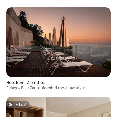
Hotellrum i Zakinthos
Pelagos Blue Zante lägenhet med havsutsikt
Superhost
Superhost