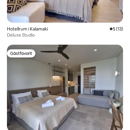
Hotellrum i Kalamaki
5 av 5 i g
5 (13)
Deluxe Studio
Gästfavorit
Gästfavorit