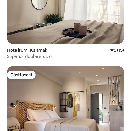
Hotellrum i Kalamaki
5 av 5 i g
5 (15)
Superior dubbelstudio
Gästfavorit
Gästfavorit