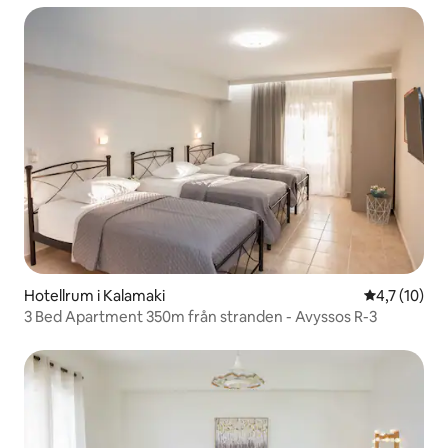
Hotellrum i Kalamaki
4,7 av 5 i 
4,7 (10)
3 Bed Apartment 350m från stranden - Avyssos R-3