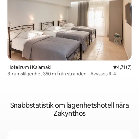
Hotellrum i Kalamaki
4,71 av 5 i
4,71 (7)
3-rumslägenhet 350 m från stranden - Avyssos R-4
Snabbstatistik om lägenhetshotell nära
Zakynthos