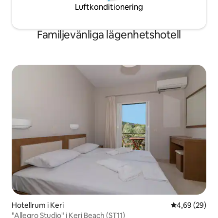
Luftkonditionering
Familjevänliga lägenhetshotell
Hotellrum i Keri
4,69 av 5 i g
4,69 (29)
"Allegro Studio" i Keri Beach (ST11)