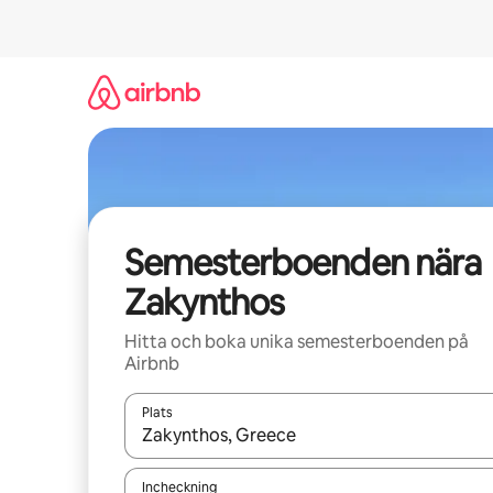
Hoppa
till
innehåll
Semesterboenden nära
Zakynthos
Hitta och boka unika semesterboenden på
Airbnb
Plats
När resultaten är tillgängliga kan du navigera me
Incheckning