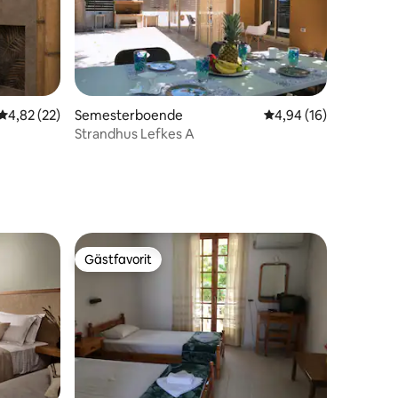
4,82 av 5 i genomsnittligt betyg, 22 omdömen
4,82 (22)
Semesterboende
4,94 av 5 i genomsnit
4,94 (16)
Strandhus Lefkes A
Gästfavorit
Gästfavorit