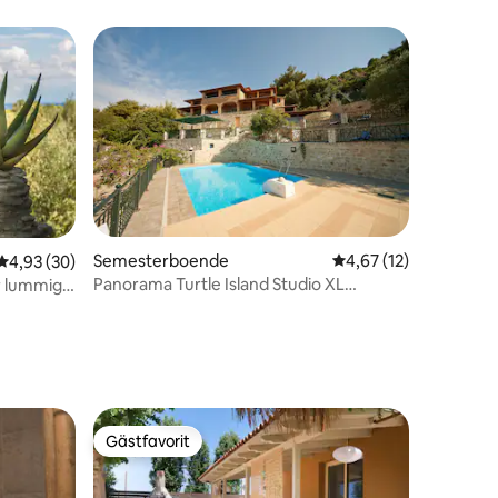
och pool
en
Semesterboende
4,67 av 5 i genomsnit
4,67 (12)
4,93 av 5 i genomsnittligt betyg, 30 omdömen
4,93 (30)
Panorama Turtle Island Studio XL
r lummig
panoramautsikt över havet
Gästfavorit
Gästfavorit