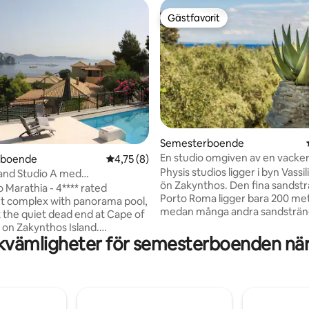
Gästfavorit
Gästfavorit
tligt betyg, 16 omdömen
Semesterboende
En studio omgiven av en vacke
rboende
4,75 av 5 i genomsnittligt betyg, 8 omdöm
4,75 (8)
trädgård.
Physis studios ligger i byn Vassil
sland Studio A med
ön Zakynthos. Den fina sandst
tsikt över havet*
o Marathia - 4**** rated
Porto Roma ligger bara 200 met
t complex with panorama pool,
medan många andra sandstränd
t the quiet dead end at Cape of
i det omgivande området som
 on Zakynthos Island.
sköldpaddsstranden Gerakas, S
kvämligheter för semesterboenden nä
llt utformade studior och
strand och Banana beach. Studi
r, pool, var och en med en
omgivna av en frodig trädgård
ed panoramautsikt. TISV A
citron, apelsin och olivträd. Det
0 m², 2 personer + 1 spädbarn 0
idealiska platsen för en lugn oc
lig studio, pentry, magnifik
avkopplande semester i en lite
 över bukten och till Turtle