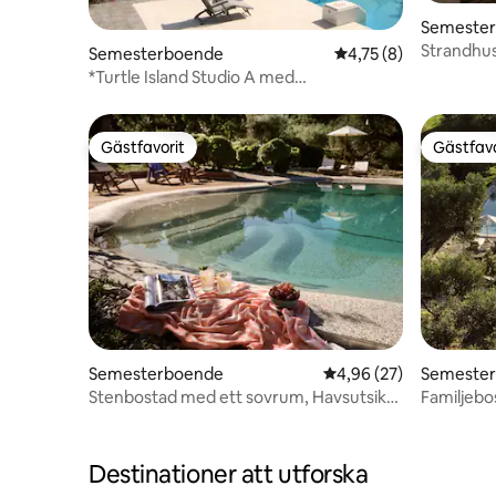
Semeste
Strandhus
Semesterboende
4,75 av 5 i genomsni
4,75 (8)
*Turtle Island Studio A med
panoramautsikt över havet*
Gästfavorit
Gästfavo
Gästfavorit
Gästfavo
Semesterboende
4,96 av 5 i genomsnit
4,96 (27)
Semeste
Stenbostad med ett sovrum, Havsutsikt
Familjebo
och pool
pool
Destinationer att utforska