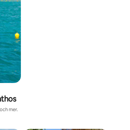
nthos
 och mer.