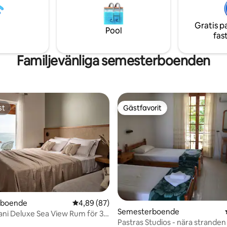
borta från livliga turistorter och
ån din bekväma balkong. Privat
hotell men nära naturen.
tillgång till havet. Frukostbuffé
Gratis p
gänglig (extra kostnader.)
Pool
fas
Familjevänliga semesterboenden
st
Gästfavorit
st
Gästfavorit
rboende
4,89 av 5 i genomsnittligt betyg, 87 omdöm
4,89 (87)
ttligt betyg, 8 omdömen
Semesterboende
mani Deluxe Sea View Rum för 3
Pastras Studios - nära stranden