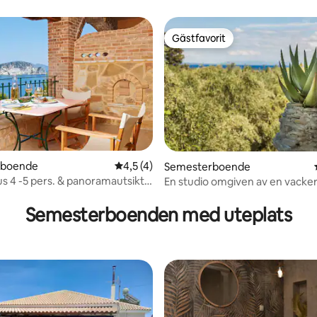
Gästfavorit
Gästfavorit
rboende
4,5 av 5 i genomsnittligt betyg, 4 omdöm
4,5 (4)
Semesterboende
us 4 -5 pers. & panoramautsikt
En studio omgiven av en vacke
tligt betyg, 13 omdömen
t*
trädgård.
Semesterboenden med uteplats