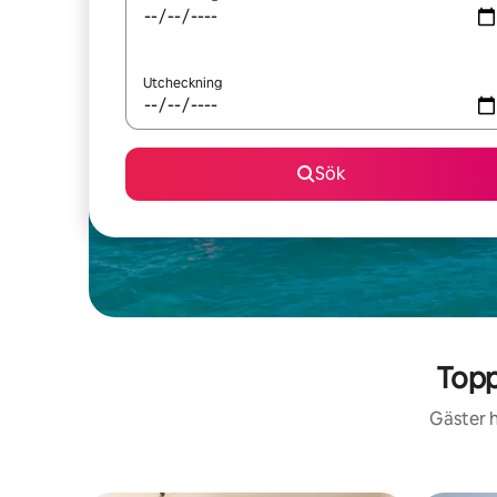
Utcheckning
Sök
Topp
Gäster h