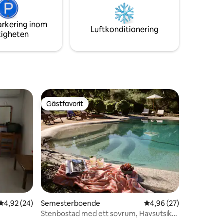
avkopplande och bekväm vistelse.
 stora
arkering inom
Luftkonditionering
tigheten
Gästfavorit
Gästfavorit
en
4,92 av 5 i genomsnittligt betyg, 24 omdömen
4,92 (24)
Semesterboende
4,96 av 5 i genomsnit
4,96 (27)
Stenbostad med ett sovrum, Havsutsikt