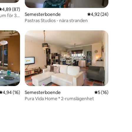
en
4,89 av 5 i genomsnittligt betyg, 87 omdömen
4,89 (87)
Semesterboende
4,92 av 5 i genomsnit
4,92 (24)
Rum för 3
Pastras Studios - nära stranden
4,94 av 5 i genomsnittligt betyg, 16 omdömen
4,94 (16)
Semesterboende
5 av 5 i genomsnit
5 (16)
Pura Vida Home * 2-rumslägenhet
en