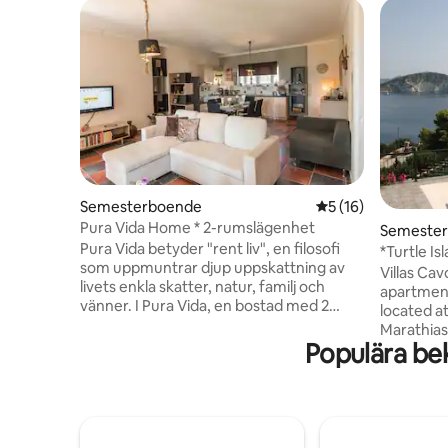
Semesterboende
5 av 5 i genomsnit
5 (16)
Pura Vida Home * 2-rumslägenhet
Semeste
Pura Vida betyder "rent liv", en filosofi
*Turtle I
som uppmuntrar djup uppskattning av
panoramau
Villas Cav
livets enkla skatter, natur, familj och
apartmen
vänner. I Pura Vida, en bostad med 2
located a
sovrum i Lithakia, Zakynthos,
Marathias
uppmuntrar vi denna livsstil genom att
Populära be
Individue
tillhandahålla en helt ny uthyrning som
lägenhete
kan vara värd för upp till 6 personer, i ett
balkong m
fridfullt men centralt läge nära stranden
Studio: 4
och bland den zakynthiska naturen, med
-2 år. Rym
unik inredning, med integritet samt alla
havsutsikt