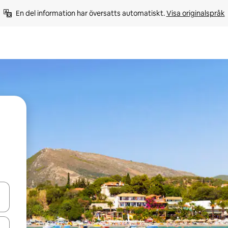
En del information har översatts automatiskt. 
Visa originalspråk
d upp- och nedåtpilarna eller utforska genom att trycka eller svepa.