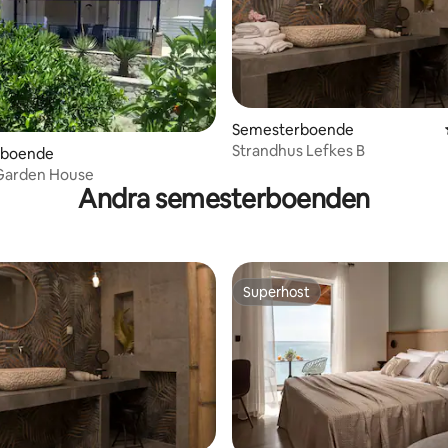
Semesterboende
Strandhus Lefkes B
rboende
 Garden House
Andra semesterboenden
Superhost
Superhost