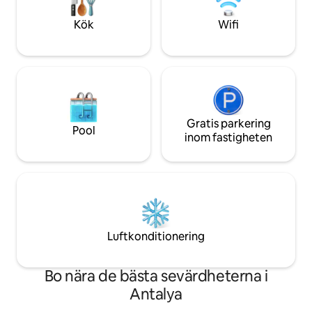
önskas kan frukost och middag ätas i
trädgården. -airport 25 minuter
Kök
Wifi
Gratis parkering
Pool
inom fastigheten
Luftkonditionering
Bo nära de bästa sevärdheterna i
Antalya