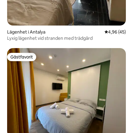
Lägenhet i Antalya
4,96 av 5 i g
4,96 (45)
Lyxig lägenhet vid stranden med trädgård
Gästfavorit
Gästfavorit