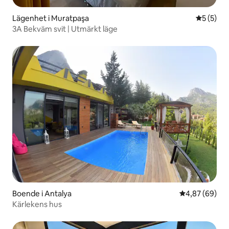
Lägenhet i Muratpaşa
5 av 5 i 
5 (5)
3A Bekväm svit | Utmärkt läge
Boende i Antalya
4,87 av 5 i g
4,87 (69)
Kärlekens hus