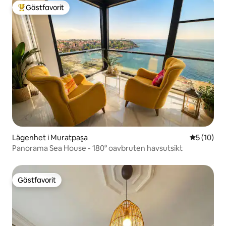
Gästfavorit
Populär gästfavorit
Lägenhet i Muratpaşa
5 av 5 i g
5 (10)
Panorama Sea House - 180° oavbruten havsutsikt
Gästfavorit
Gästfavorit