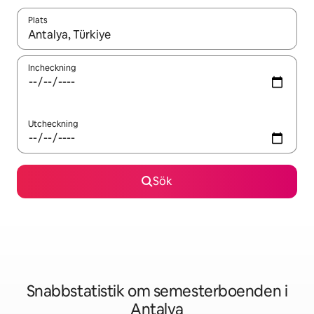
Plats
När resultaten är tillgängliga kan du navigera med upp- och ned
Incheckning
Utcheckning
Sök
Snabbstatistik om semesterboenden i
Antalya