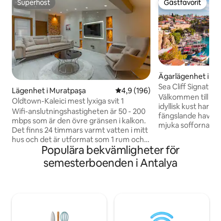
Superhost
Gästfavorit
Superhost
Gästfavorit
Ägarlägenhet i Mu
Sea Cliff Signature
Lägenhet i Muratpaşa
4,9 av 5 i genomsnittligt bet
4,9 (196)
Välkommen till Sea
Oldtown-Kaleici mest lyxiga svit 1
idyllisk kust har 
Wifi-anslutningshastigheten är 50 - 200
fängslande havskli
mbps som är den övre gränsen i kalkon.
mjuka sofforna oc
Det finns 24 timmars varmt vatten i mitt
brisen när du tar 
hus och det är utformat som 1 rum och 1
panoramautsikten 
Populära bekvämligheter för
vardagsrum. Soffan kan vara en säng i
medelhavshavet. The Sea Cliff är
vardagsrummet. Det finns 2
semesterboenden i Antalya
centralt beläget o
luftkonditioneringsapparater(TOSHİBA).
tillgång till närli
Det är 2 minuter gångavstånd till
restauranger. Fr
historiska platser och restauranger i
utsikten över de 
oldtown. Den världsberömda MERMERLİ
bekvämligheterna 
Beach ligger 5 minuter bort. Huset har
allt du behöver för
en mycket stor trädgård och om så
föryngra på vår uts