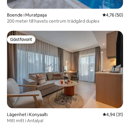
Boende i Muratpaşa
4,76 av 5 i g
4,76 (50)
200 meter till havets centrum trädgård duplex
Gästfavorit
Gästfavorit
Lägenhet i Konyaaltı
4,94 av 5 i g
4,94 (31)
Mitt mitt i Antalya!