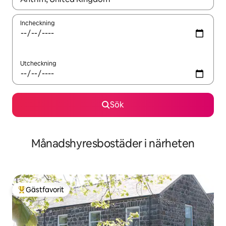
Incheckning
Utcheckning
Sök
Månadshyresbostäder i närheten
Gästfavorit
Populär gästfavorit