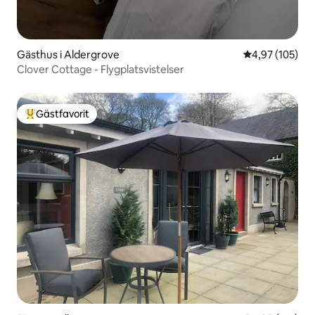
Gästhus i Aldergrove
4,97 av 5 i ge
4,97 (105)
Clover Cottage - Flygplatsvistelser
Gästfavorit
Populär gästfavorit