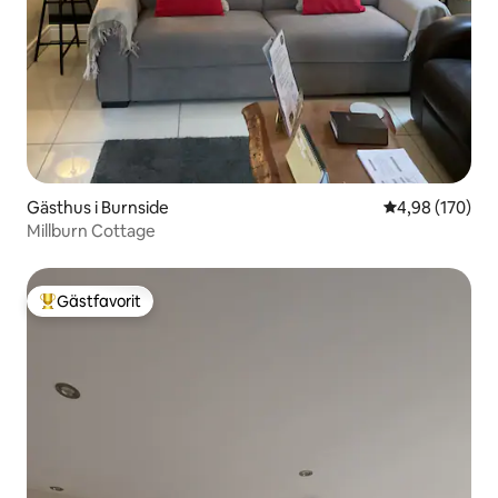
Gästhus i Burnside
4,98 av 5 i ge
4,98 (170)
Millburn Cottage
Gästfavorit
Populär gästfavorit