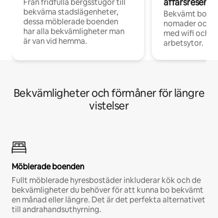
affärsresenär
Från fridfulla bergsstugor till
bekväma stadslägenheter,
Bekvämt boend
dessa möblerade boenden
nomader och d
har alla bekvämligheter man
med wifi och d
är van vid hemma.
arbetsytor.
Bekvämligheter och förmåner för längre
vistelser
Möblerade boenden
Fullt möblerade hyresbostäder inkluderar kök och de
bekvämligheter du behöver för att kunna bo bekvämt
en månad eller längre. Det är det perfekta alternativet
till andrahandsuthyrning.