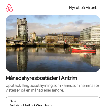
Hoppa
till
Hyr ut på Airbnb
innehåll
Månadshyresbostäder i Antrim
Upptäck långtidsuthyrning som känns som hemma för
vistelser på en månad eller längre.
Plats
När resultaten är tillgängliga kan du navigera med upp- och ned