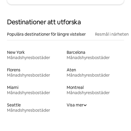
Destinationer att utforska
Populära destinationer för längre vistelser
Resmål i närheten
New York
Barcelona
Månadshyresbostäder
Månadshyresbostäder
Florens
Aten
Månadshyresbostäder
Månadshyresbostäder
Miami
Montreal
Månadshyresbostäder
Månadshyresbostäder
Seattle
Visa mer
Månadshyresbostäder