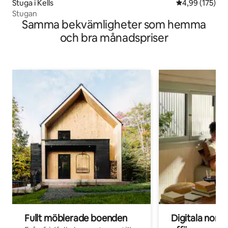
Stuga i Kells
4,99 av 5 i ge
4,99 (175)
Stugan
Samma bekvämligheter som hemma
och bra månadspriser
Fullt möblerade boenden
Digitala nom