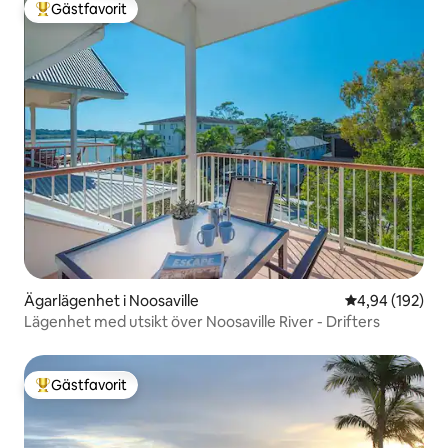
Gästfavorit
Populär gästfavorit
Ägarlägenhet i Noosaville
4,94 av 5 i ge
4,94 (192)
Lägenhet med utsikt över Noosaville River - Drifters
Gästfavorit
Populär gästfavorit