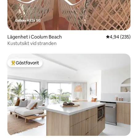
Lägenhet i Coolum Beach
4,94 av 5 i ge
4,94 (235)
Kustutsikt vid stranden
Gästfavorit
Populär gästfavorit