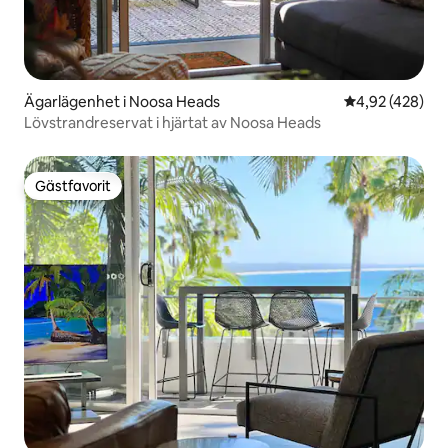
Ägarlägenhet i Noosa Heads
4,92 av 5 i ge
4,92 (428)
Lövstrandreservat i hjärtat av Noosa Heads
Gästfavorit
Gästfavorit