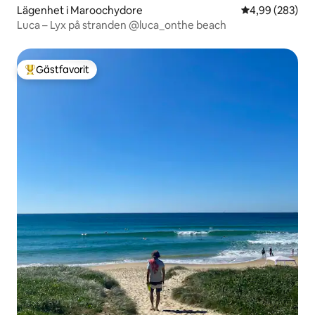
Lägenhet i Maroochydore
4,99 av 5 i ge
4,99 (283)
Luca – Lyx på stranden @luca_onthe beach
Gästfavorit
Populär gästfavorit