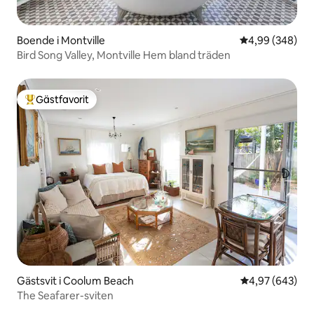
Boende i Montville
4,99 av 5 i ge
4,99 (348)
Bird Song Valley, Montville Hem bland träden
Gästfavorit
Populär gästfavorit
Gästsvit i Coolum Beach
4,97 av 5 i ge
4,97 (643)
The Seafarer-sviten