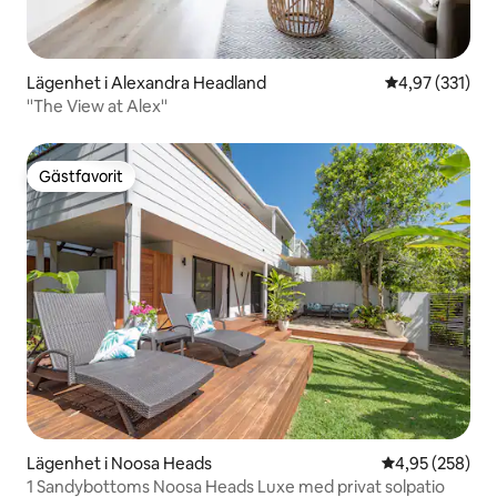
Lägenhet i Alexandra Headland
4,97 av 5 i ge
4,97 (331)
''The View at Alex''
Gästfavorit
Gästfavorit
Lägenhet i Noosa Heads
4,95 av 5 i ge
4,95 (258)
1 Sandybottoms Noosa Heads Luxe med privat solpatio