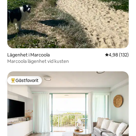
Lägenhet i Marcoola
4,98 av 5 i ge
4,98 (132)
Marcoola lägenhet vid kusten
Gästfavorit
Populär gästfavorit