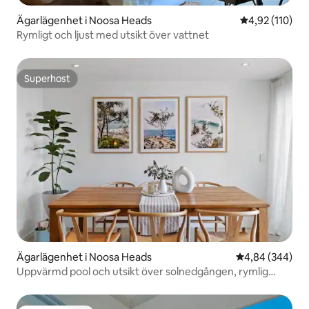
Ägarlägenhet i Noosa Heads
4,92 av 5 i ge
4,92 (110)
Rymligt och ljust med utsikt över vattnet
Superhost
Superhost
Ägarlägenhet i Noosa Heads
4,84 av 5 i ge
4,84 (344)
Uppvärmd pool och utsikt över solnedgången, rymlig
lägenhet med 2 sängar!