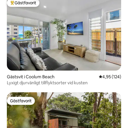
Gästfavorit
Populär gästfavorit
Gästsvit i Coolum Beach
4,95 av 5 i ge
4,95 (124)
Lyxigt djurvänligt tillflyktsorter vid kusten
Gästfavorit
Gästfavorit