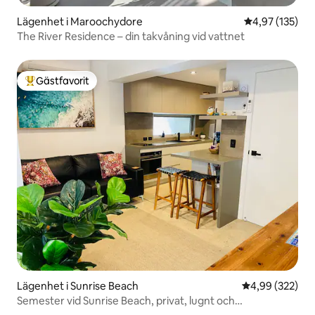
Lägenhet i Maroochydore
4,97 av 5 i ge
4,97 (135)
The River Residence – din takvåning vid vattnet
Gästfavorit
Populär gästfavorit
Lägenhet i Sunrise Beach
4,99 av 5 i ge
4,99 (322)
Semester vid Sunrise Beach, privat, lugnt och
strandpromenader