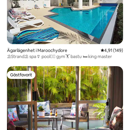
Ägarlägenhet i Maroochydore
4,91 av 5 i ge
4,91 (149)
⛱Strand⛱ spa👙 pool🏊‍♀️ gym🏋️ bastu 🛏 king master
Gästfavorit
Gästfavorit