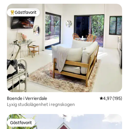
Gästfavorit
Populär gästfavorit
Boende i Verrierdale
4,97 av 5 i ge
4,97 (195)
Lyxig studiolägenhet i regnskogen
Gästfavorit
Gästfavorit