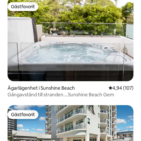
Gästfavorit
Gästfavorit
Ägarlägenhet i Sunshine Beach
4,94 av 5 i ge
4,94 (107)
Gångavstånd till stranden….Sunshine Beach Gem
Gästfavorit
Gästfavorit