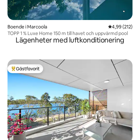
Boende i Marcoola
4,99 av 5 i ge
4,99 (212)
TOPP 1 % Luxe Home 150 m till havet och uppvärmd pool
Lägenheter med luftkonditionering
Gästfavorit
Populär gästfavorit