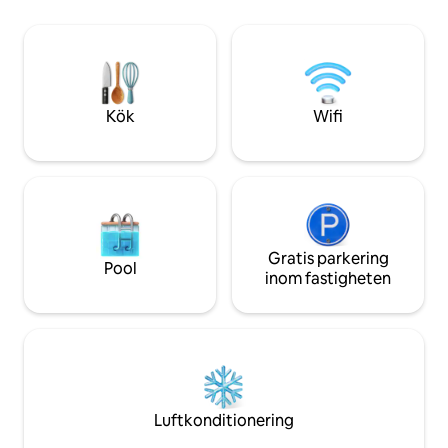
Airbnbs värdpriser 2025 och varje detalj
allt Sunshine Coast
på boendet är utformad för vila och
Stränder vid Mool
återförening. Bara några minuter från
ligger 25 minuter bo
Montvilles boutiquebutiker, kaféer och
inlandet med Male
kustutsikt, men du kommer att känna
passerar genom d
dig som i en helt annan värld.
Montville.
Kök
Wifi
Gratis parkering
Pool
inom fastigheten
Luftkonditionering