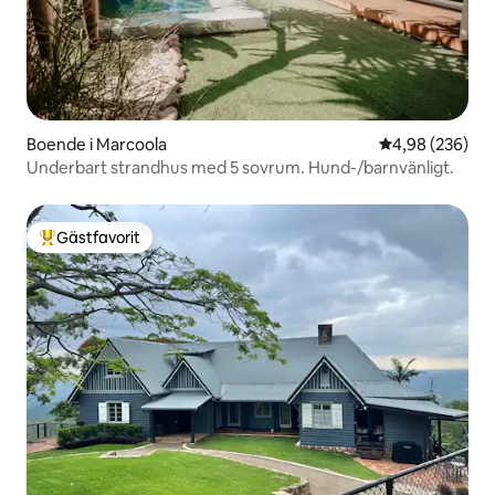
Boende i Marcoola
4,98 av 5 i ge
4,98 (236)
Underbart strandhus med 5 sovrum. Hund-/barnvänligt.
Gästfavorit
Populär gästfavorit