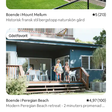
Boende i Mount Mellum
5 av 5 i ge
5 (213)
Historisk fransk stil bergstopp naturskön gård
Gästfavorit
Gästfavorit
Boende i Peregian Beach
4,97 av 5 i ge
4,97 (100)
Modern Peregian Beach retreat - 2 minuters promenad till
sand