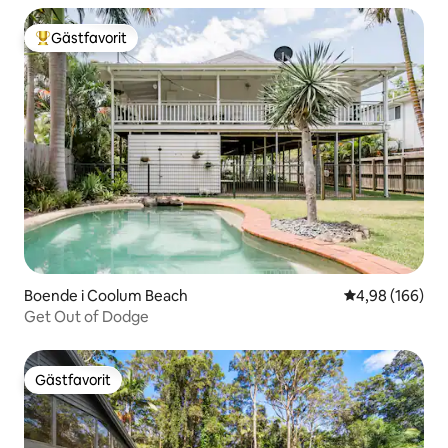
Gästfavorit
Populär gästfavorit
Boende i Coolum Beach
4,98 av 5 i ge
4,98 (166)
Get Out of Dodge
Gästfavorit
Gästfavorit