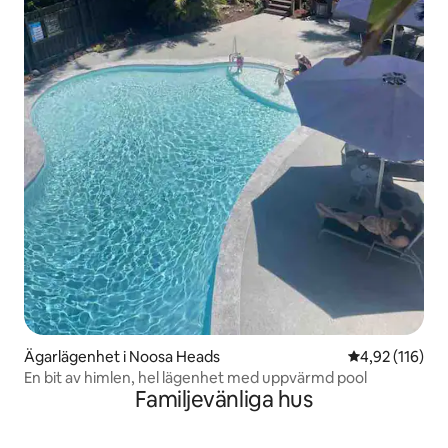
Ägarlägenhet i Noosa Heads
4,92 av 5 i ge
4,92 (116)
En bit av himlen, hel lägenhet med uppvärmd pool
Familjevänliga hus