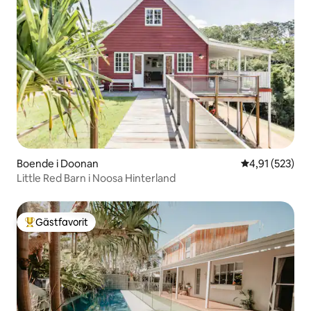
Boende i Doonan
4,91 av 5 i ge
4,91 (523)
Little Red Barn i Noosa Hinterland
Gästfavorit
Populär gästfavorit