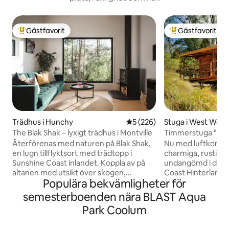
Gästfavorit
Gästfavorit
Populär gästfavorit
Populär gästfavor
Trädhus i Hunchy
5 av 5 i genomsnittligt bety
5 (226)
Stuga i West Wo
The Blak Shak – lyxigt trädhus i Montville
Timmerstuga "Ty 
Återförenas med naturen på Blak Shak,
Nu med luftkonditionering!
en lugn tillflyktsort med trädtopp i
charmiga, rustika
Sunshine Coast inlandet. Koppla av på
undangömd i det 
altanen med utsikt över skogen,
Coast Hinterland. K
Populära bekvämligheter för
utforska närliggande stränder och
stuga, med expon
vattenfall eller njut av badet. Detta
rustik inredning 
semesterboenden nära BLAST Aqua
omsorgsfullt utformade trädhus
bekvämligheter. En
Park Coolum
inbjuder dig att varva ner och verkligen
nybyggarliv! Perfe
koppla av. Blak Shak är en finalist i
semester eller som