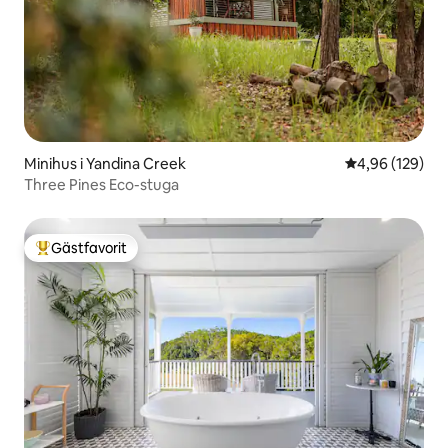
Minihus i Yandina Creek
4,96 av 5 i ge
4,96 (129)
Three Pines Eco-stuga
Gästfavorit
Populär gästfavorit