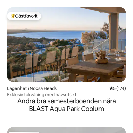
Gästfavorit
Populär gästfavorit
Lägenhet i Noosa Heads
5 av 5 i ge
5 (174)
Exklusiv takvåning med havsutsikt
Andra bra semesterboenden nära
BLAST Aqua Park Coolum