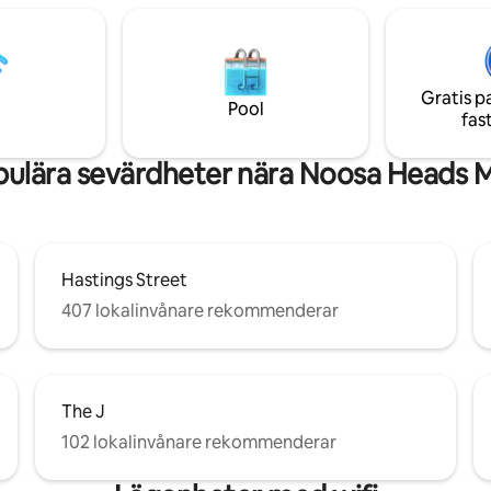
när du promenerar eller jogga
ort promenad bort, nära
den intilliggande Noosa nationa
 stränder, Australia Zoo och
Njut av tropiska Noosa och...ko
a bröllopsplatser i inlandet.
Gratis p
Pool
fas
ulära sevärdheter nära Noosa Heads 
Hastings Street
407 lokalinvånare rekommenderar
The J
102 lokalinvånare rekommenderar