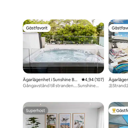
Gästfavorit
Gästfavo
Gästfavorit
Gästfavo
Ägarlägenhet i Sunshine Bea
4,94 av 5 i genomsnitt
4,94 (107)
Ägarläge
ch
e
Gångavstånd till stranden….Sunshine
⛱Strand⛱ 
Beach Gem
king mast
Superhost
Gästf
Superhost
Populär 