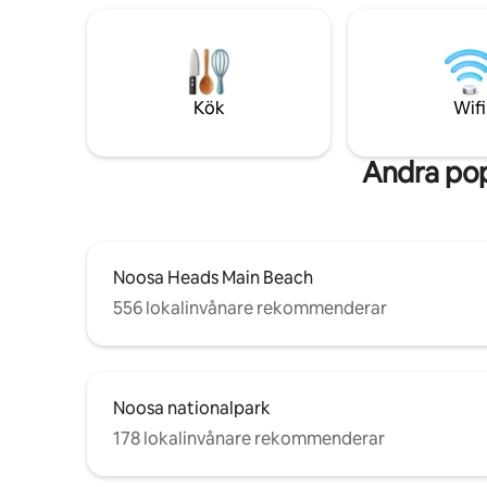
bara en k
typiska strandvistelse, vilket återspeglar
Montville,
utbudet av intressanta och passionerade
fantastisk
människor som älskar att vara här, som
anser att Noosa inte bara bör vara en
fristad av naturlig skönhet, utan också en
Kök
Wifi
plats av skönhet genom design.
Andra pop
Noosa Heads Main Beach
556 lokalinvånare rekommenderar
Noosa nationalpark
178 lokalinvånare rekommenderar