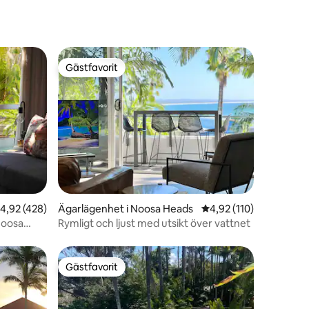
Gästfavorit
Gästfavorit
en
,92 av 5 i genomsnittligt betyg, 428 omdömen
4,92 (428)
Ägarlägenhet i Noosa Heads
4,92 av 5 i genomsnitt
4,92 (110)
Noosa
Rymligt och ljust med utsikt över vattnet
Gästfavorit
Gästfavorit