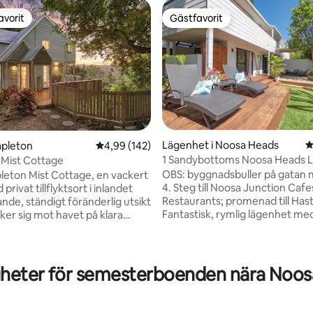
avorit
Gästfavorit
gästfavorit
Gästfavorit
Lägenhet i Noosa Heads
4
apleton
4,99 av 5 i genomsnittligt betyg, 142 omdöm
4,99 (142)
1 Sandybottoms Noosa Heads 
 Mist Cottage
privat solpatio
OBS: byggnadsbuller på gatan 
apleton Mist Cottage, en vackert
4. Steg till Noosa Junction Cafes &
privat tillflyktsort i inlandet
ligt betyg, 519 omdömen
Restaurants; promenad till Hast
nde, ständigt föränderlig utsikt
Fantastisk, rymlig lägenhet me
ker sig mot havet på klara
frodig privat trädgård och vack
tta charmiga boende med två
utomhusdäck, modern och my
perfekt för par, vänner eller
privat. Njut av avslappnat utom
 på fyra och erbjuder en öppen
de mysiga sofforna och fåtölje
presso-kaffemaskin, lyxiga
gheter för semesterboenden nära Noos
ner till Hastings för en middag v
m gäster älskar och alla
stranden i solnedgången. Njut av
heter hemifrån.
fågelsång och titta på buskkal
änligt, med Mapleton Village