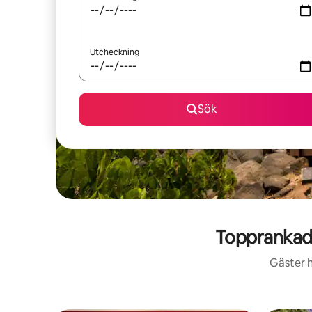
Utcheckning
Sök
Topprankad
Gäster h