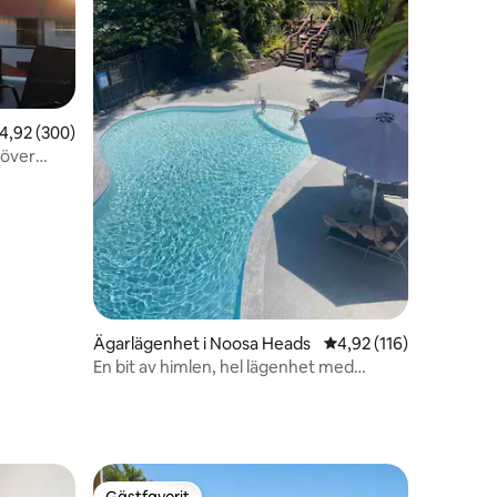
,92 av 5 i genomsnittligt betyg, 300 omdömen
4,92 (300)
 över
en
Ägarlägenhet i Noosa Heads
4,92 av 5 i genomsnitt
4,92 (116)
En bit av himlen, hel lägenhet med
uppvärmd pool
Gästfavorit