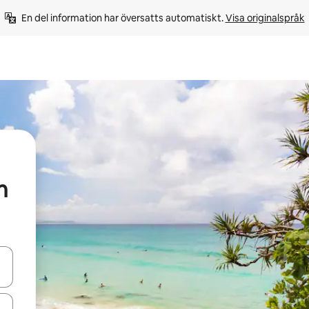
En del information har översatts automatiskt. 
Visa originalspråk
h
d upp- och nedåtpilarna eller utforska genom att trycka eller svepa.