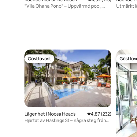
"Villa Ohana Pono" – Uppvärmd pool,
Utmärkt l
utsikt över regnskogen
promenad 
Gästfavorit
Gästfavo
Gästfavorit
Gästfavo
Lägenhet i Noosa Heads
4,87 av 5 i genomsnitt
4,87 (232)
Hjärtat av Hastings St – några steg från
strand och restauranger