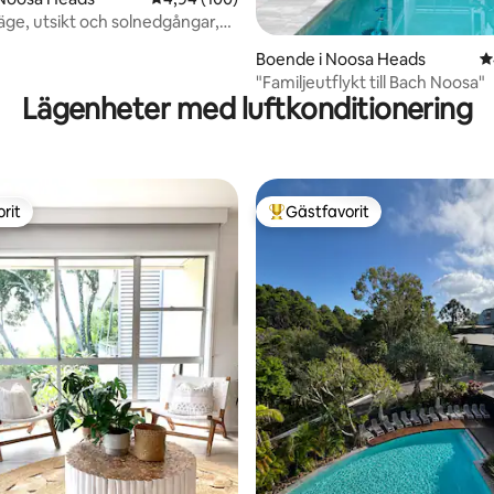
äge, utsikt och solnedgångar,
till Hastings
Boende i Noosa Heads
4
"Familjeutflykt till Bach Noosa"
Lägenheter med luftkonditionering
rit
Gästfavorit
rit
Populär gästfavorit
ligt betyg, 232 omdömen