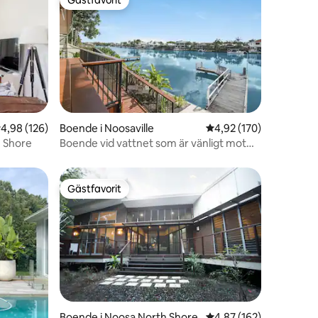
Gästfavorit
,98 av 5 i genomsnittligt betyg, 126 omdömen
4,98 (126)
Boende i Noosaville
4,92 av 5 i genomsnitt
4,92 (170)
en
h Shore
Boende vid vattnet som är vänligt mot
sjöhästfamiljer och hundar
Gästfavorit
Gästfavorit
en
Boende i Noosa North Shore
4,87 av 5 i genomsnitt
4,87 (162)