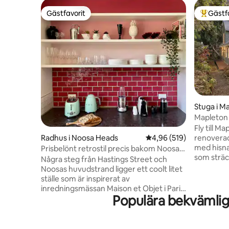
Gästfavorit
Gästf
Gästfavorit
Populär 
Stuga i M
Mapleton
Fly till M
renoverad 
Radhus i Noosa Heads
4,96 av 5 i genomsnitt
4,96 (519)
med hisna
Prisbelönt retrostil precis bakom Noosa
som sträc
Beach!
Några steg från Hastings Street och
dagar. De
Noosas huvudstrand ligger ett coolt litet
sovrum är 
ställe som är inspirerat av
en familj
inredningsmässan Maison et Objet i Paris.
spis, Nes
Populära bekvämli
Med allt mainstream-hype är det lätt att
sängar so
glömma att Noosa är en otroligt
bekvämlig
mångfaldig plats, med massor av
Husdjursv
tilltalande och chica stilar bortom din