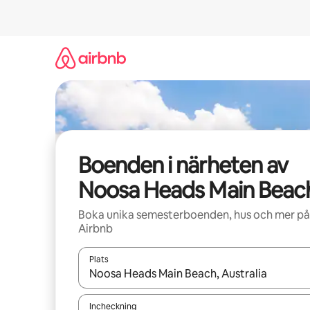
Hoppa
till
innehåll
Boenden i närheten av
Noosa Heads Main Beac
Boka unika semesterboenden, hus och mer på
Airbnb
Plats
När resultaten är tillgängliga kan du navigera me
Incheckning