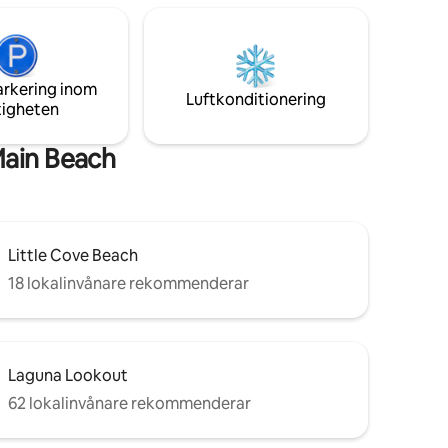
r genom
strandhanddukar tillhandahålls, vilket gör
lpark.
det till en idealisk familjesemester i
ppla av!
Noosa.
arkering inom
Luftkonditionering
tigheten
Main Beach
Little Cove Beach
18 lokalinvånare rekommenderar
Laguna Lookout
62 lokalinvånare rekommenderar