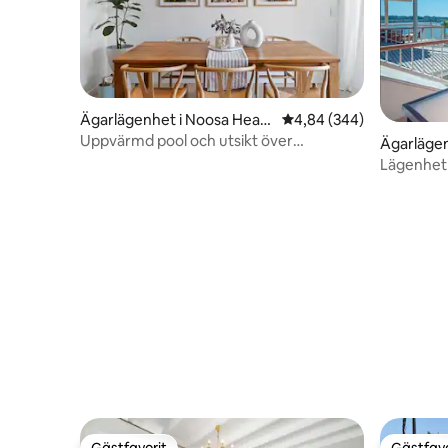
Ägarlägenhet i Noosa Head
4,84 av 5 i genomsnitt
4,84 (344)
s
Uppvärmd pool och utsikt över
Ägarlägen
solnedgången, rymlig lägenhet med 2
Lägenhet 
sängar!
River - Dr
Gästfavorit
Gästfavo