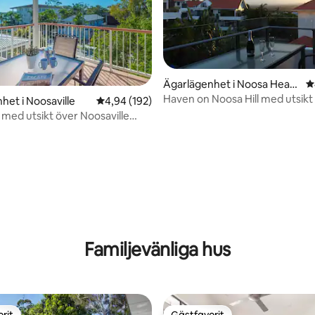
ligt betyg, 344 omdömen
Ägarlägenhet i Noosa Head
4
s
Haven on Noosa Hill med utsikt
het i Noosaville
4,94 av 5 i genomsnittligt betyg, 192 omdöm
4,94 (192)
solnedgången, pool, spa, wifi
med utsikt över Noosaville
ifters
Familjevänliga hus
rit
Gästfavorit