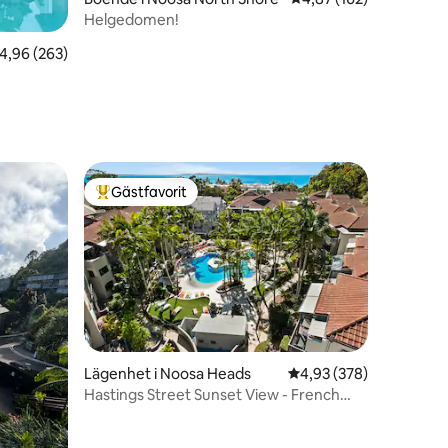
Helgedomen!
,96 av 5 i genomsnittligt betyg, 263 omdömen
4,96 (263)
Gästfavorit
Populär gästfavorit
Lägenhet i Noosa Heads
4,93 av 5 i genomsnitt
4,93 (378)
Hastings Street Sunset View - French
Quarter Noosa