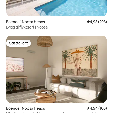
Boende i Noosa Heads
4,93 av 5 i ge
4,93 (203)
Lyxig tillflyktsort i Noosa
Gästfavorit
Gästfavorit
Boende i Noosa Heads
4,94 av 5 i ge
4,94 (100)