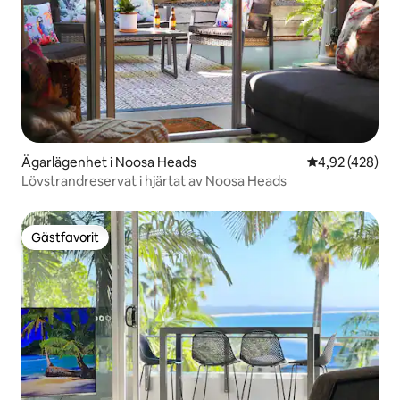
Ägarlägenhet i Noosa Heads
4,92 av 5 i ge
4,92 (428)
Lövstrandreservat i hjärtat av Noosa Heads
Gästfavorit
Gästfavorit