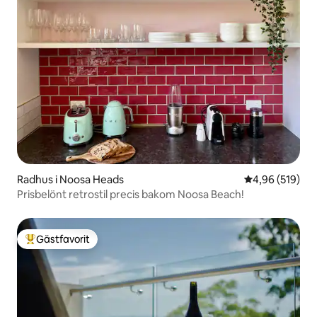
Radhus i Noosa Heads
4,96 av 5 i ge
4,96 (519)
Prisbelönt retrostil precis bakom Noosa Beach!
Gästfavorit
Populär gästfavorit