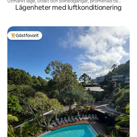
Utmärkt läge, utsikt och solnedgångar, promenad till
Lägenheter med luftkonditionering
Hastings
Gästfavorit
Populär gästfavorit