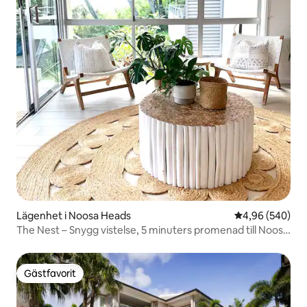
Lägenhet i Noosa Heads
4,96 av 5 i ge
4,96 (540)
The Nest – Snygg vistelse, 5 minuters promenad till Noosa
Beach
Gästfavorit
Gästfavorit