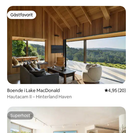
Gästfavorit
Gästfavorit
Boende i Lake MacDonald
4,95 av 5 i g
4,95 (20)
Hautacam II – Hinterland Haven
Superhost
Superhost