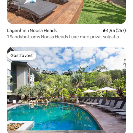
Lägenhet i Noosa Heads
4,95 av 5 i ge
4,95 (257)
1 Sandybottoms Noosa Heads Luxe med privat solpatio
Gästfavorit
Gästfavorit