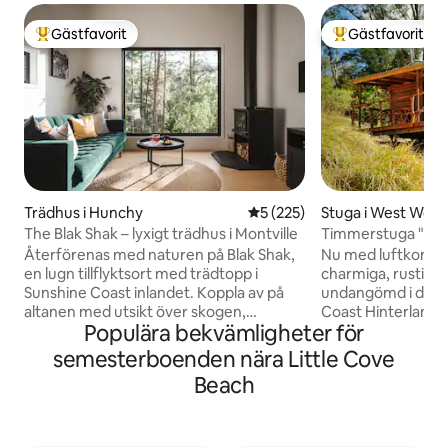
Gästfavorit
Gästfavorit
Populär gästfavorit
Populär gästfavor
Trädhus i Hunchy
5 av 5 i genomsnittligt bet
5 (225)
Stuga i West Wo
The Blak Shak – lyxigt trädhus i Montville
Timmerstuga "Ty 
Återförenas med naturen på Blak Shak,
Nu med luftkonditionering!
en lugn tillflyktsort med trädtopp i
charmiga, rustika
Sunshine Coast inlandet. Koppla av på
undangömd i det 
altanen med utsikt över skogen,
Coast Hinterland. K
Populära bekvämligheter för
utforska närliggande stränder och
stuga, med expon
vattenfall eller njut av badet. Detta
rustik inredning 
semesterboenden nära Little Cove
omsorgsfullt utformade trädhus
bekvämligheter. En
Beach
inbjuder dig att varva ner och verkligen
nybyggarliv! Perfe
koppla av. Blak Shak är en finalist i
semester eller som
Airbnbs värdpriser 2025 och varje detalj
allt Sunshine Coast
på boendet är utformad för vila och
Stränder vid Mool