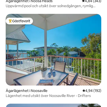
Ägarlägenhet i Noosa Heads
4,84 av 5 i ge
4,84 (343)
Uppvärmd pool och utsikt över solnedgången, rymlig
lägenhet med 2 sängar!
Gästfavorit
Populär gästfavorit
Ägarlägenhet i Noosaville
4,94 av 5 i ge
4,94 (192)
Lägenhet med utsikt över Noosaville River - Drifters