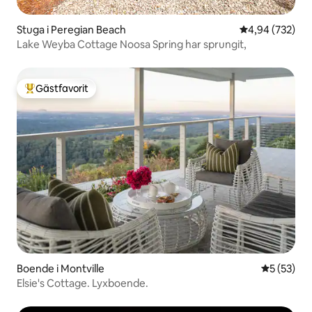
Stuga i Peregian Beach
4,94 av 5 i ge
4,94 (732)
Lake Weyba Cottage Noosa Spring har sprungit,
Gästfavorit
Populär gästfavorit
Boende i Montville
5 av 5 i g
5 (53)
Elsie's Cottage. Lyxboende.