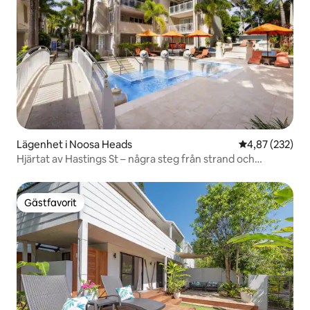
Lägenhet i Noosa Heads
4,87 av 5 i ge
4,87 (232)
Hjärtat av Hastings St – några steg från strand och
restauranger
Gästfavorit
Gästfavorit