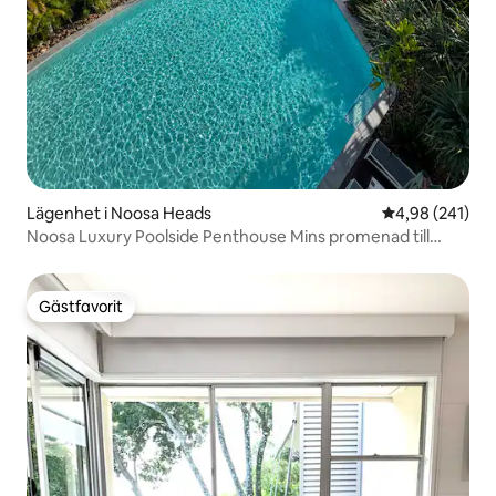
Lägenhet i Noosa Heads
4,98 av 5 i ge
4,98 (241)
Noosa Luxury Poolside Penthouse Mins promenad till
Beach
Gästfavorit
Gästfavorit