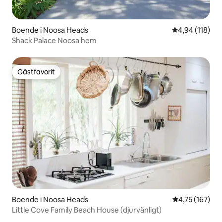
Boende i Noosa Heads
4,94 av 5 i ge
4,94 (118)
Shack Palace Noosa hem
Gästfavorit
Gästfavorit
Boende i Noosa Heads
4,75 av 5 i ge
4,75 (167)
Little Cove Family Beach House (djurvänligt)