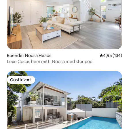
Boende i Noosa Heads
4,95 av 5 i ge
4,95 (134)
Luxe Cocus hem mitt i Noosa med stor pool
Gästfavorit
Gästfavorit