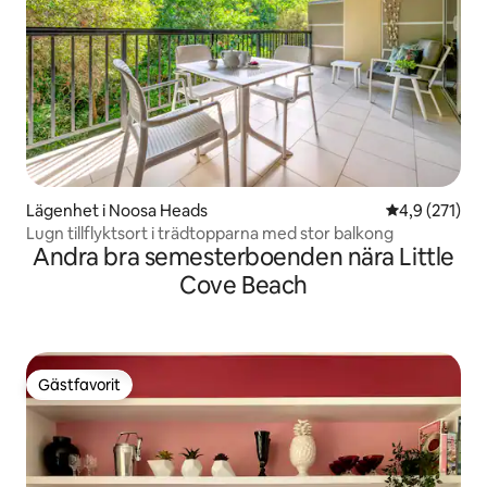
Lägenhet i Noosa Heads
4,9 av 5 i ge
4,9 (271)
Lugn tillflyktsort i trädtopparna med stor balkong
Andra bra semesterboenden nära Little
Cove Beach
Gästfavorit
Gästfavorit