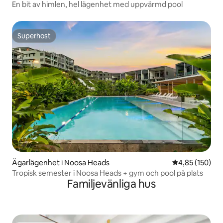
En bit av himlen, hel lägenhet med uppvärmd pool
Superhost
Superhost
Ägarlägenhet i Noosa Heads
4,85 av 5 i ge
4,85 (150)
Tropisk semester i Noosa Heads + gym och pool på plats
Familjevänliga hus