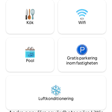
återförening. Bara några minuter från
ligger 25 minuter bo
Montvilles boutiquebutiker, kaféer och
inlandet med Male
kustutsikt, men du kommer att känna
passerar genom d
dig som i en helt annan värld.
Montville.
Kök
Wifi
Gratis parkering
Pool
inom fastigheten
Luftkonditionering