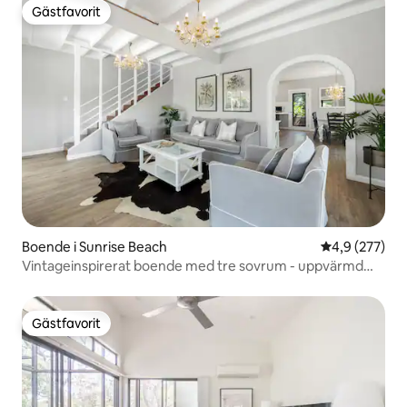
Gästfavorit
Gästfavorit
Boende i Sunrise Beach
4,9 av 5 i ge
4,9 (277)
Vintageinspirerat boende med tre sovrum - uppvärmd
pool!
Gästfavorit
Gästfavorit