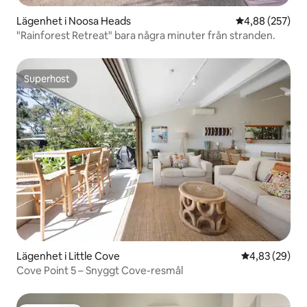
Lägenhet i Noosa Heads
4,88 av 5 i ge
4,88 (257)
"Rainforest Retreat" bara några minuter från stranden.
Superhost
Superhost
Lägenhet i Little Cove
4,83 av 5 i g
4,83 (29)
Cove Point 5 – Snyggt Cove-resmål