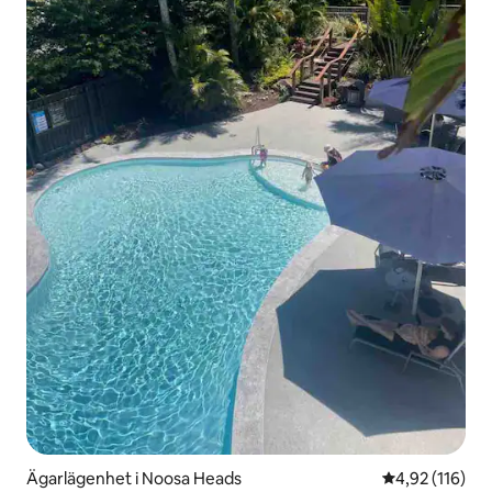
Ägarlägenhet i Noosa Heads
4,92 av 5 i ge
4,92 (116)