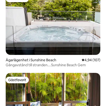
Gästfavorit
Ägarlägenhet i Sunshine Beach
4,94 av 5 i ge
4,94 (107)
Gångavstånd till stranden….Sunshine Beach Gem
Gästfavorit
Gästfavorit