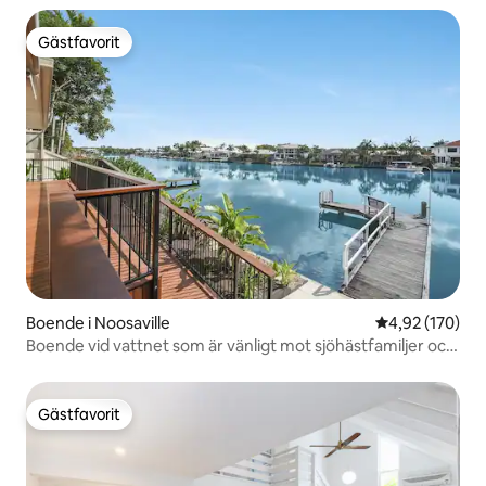
Gästfavorit
Gästfavorit
Boende i Noosaville
4,92 av 5 i ge
4,92 (170)
Boende vid vattnet som är vänligt mot sjöhästfamiljer och
hundar
Gästfavorit
Gästfavorit