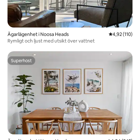
Ägarlägenhet i Noosa Heads
4,92 av 5 i ge
4,92 (110)
Rymligt och ljust med utsikt över vattnet
Superhost
Superhost