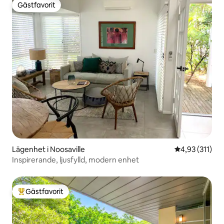
Gästfavorit
Gästfavorit
Lägenhet i Noosaville
4,93 av 5 i ge
4,93 (311)
Inspirerande, ljusfylld, modern enhet
Gästfavorit
Populär gästfavorit